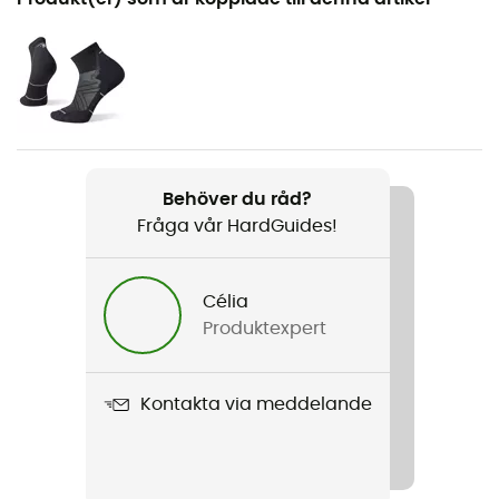
Löpning
Kön
Herr
Produktnamn
Athletics T-shirt
Behöver du råd?
Fråga vår HardGuides!
Termiskt skydd
Nej
Célia
Ärmar
Produktexpert
Korta
Material
Kontakta via meddelande
95 % polyester recyclé - 5 % polyester
Breathable