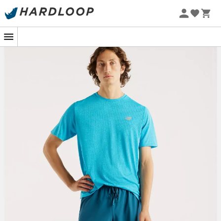
Sommarerbjudanden 🔥 -5 % EXTRA vid köp av 2 produkter*
kod Summer5