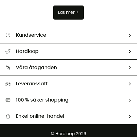
Läs mer +
Kundservice
Hjälp & Kontakt
Hardloop
Spåra mitt paket
Vilka är vi?
Retur & återbetalning
Våra åtaganden
HardGuides
Storleksguide
Vårt fotavtryck
Ambassadörer
Leveranssätt
Second hand
Miljöanpassat urval
100 % säker shopping
Enkel online-handel
Fraktfritt från 1500 kr
© Hardloop 2026
Gratis retur inom 100 dagar