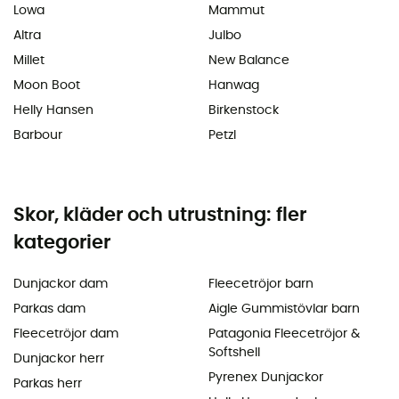
Lowa
Mammut
Altra
Julbo
Millet
New Balance
Moon Boot
Hanwag
Helly Hansen
Birkenstock
Barbour
Petzl
Skor, kläder och utrustning: fler
kategorier
Dunjackor dam
Fleecetröjor barn
Parkas dam
Aigle Gummistövlar barn
Fleecetröjor dam
Patagonia Fleecetröjor &
Softshell
Dunjackor herr
Pyrenex Dunjackor
Parkas herr