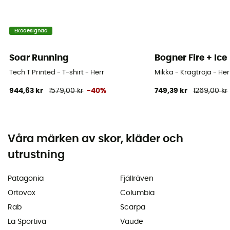
Ekodesignad
Soar Running
Bogner Fire + Ice
Tech T Printed - T-shirt - Herr
Mikka - Kragtröja - Her
944,63 kr
1579,00 kr
-40%
749,39 kr
1269,00 kr
Våra märken av skor, kläder och
utrustning
Patagonia
Fjällräven
Ortovox
Columbia
Rab
Scarpa
La Sportiva
Vaude