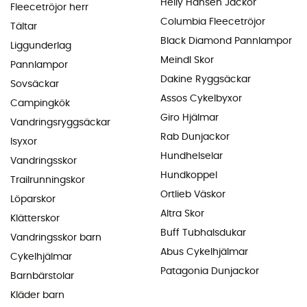
Helly Hansen Jackor
Fleecetröjor herr
Columbia Fleecetröjor
Tältar
Black Diamond Pannlampor
Liggunderlag
Meindl Skor
Pannlampor
Dakine Ryggsäckar
Sovsäckar
Assos Cykelbyxor
Campingkök
Giro Hjälmar
Vandringsryggsäckar
Rab Dunjackor
Isyxor
Hundhelselar
Vandringsskor
Hundkoppel
Trailrunningskor
Ortlieb Väskor
Löparskor
Altra Skor
Klätterskor
Buff Tubhalsdukar
Vandringsskor barn
Abus Cykelhjälmar
Cykelhjälmar
Patagonia Dunjackor
Barnbärstolar
Kläder barn