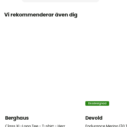
Ja
Vi rekommenderar även dig
Ekodesignad
Berghaus
Devold
Class XL-Logo Tee - T-shirt - Herr
Endurance Merino 130 T