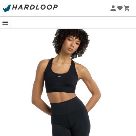
Sommarerbjudanden 🔥 -5 % EXTRA vid köp av 2 produkter*
kod Summer5
Vid startlinjen av ett lopp mitt i skogen slår hjärtat lika
snabbt som stegen som väntar.
Sport-BH:n NB
Essential Run
är din utvalda allierade för att förvandla
varje steg till ett ögonblick av ren prestation. Designad
för högintensiva aktiviteter, erbjuder den optimalt stöd
tack vare sina material av högsta kvalitet. Du är redo att
erövra varje stig utan minsta tvekan.
Denna Sport-BH är inte bara en enkel utrustning, utan
en riktig kompanjon i dina sportprestationer. Dess
avancerade kompressionsteknik ger exceptionellt stöd,
medan det andningsbara tyget avlägsnar fukt och
håller dig torr även under de mest intensiva
ansträngningarna. För dem som söker att kombinera