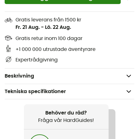
Integrerade vadderingar
Justerbart band med kardborrestängning bak för
Gratis leverans från 1500 kr
en personlig passform
Fr. 21 Aug.
-
Lö. 22 Aug.
Justerbara remmar för bekväm användning
Gratis retur inom 100 dagar
Elastiskt band nedtill för stöd utan att strama åt för
+1 000 000 utrustade äventyrare
mycket
Expertrådgivning
Mjuka sömmar hjälper till att förebygga irritation
för en bekvämare passform
Beskrivning
Tekniska specifikationer
Rekommenderad för
Löpning
Behöver du råd?
Fråga vår HardGuides!
Kön
Dam