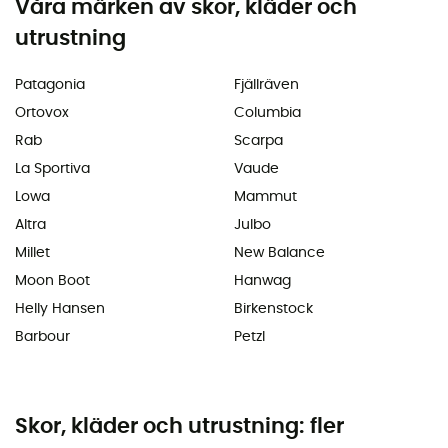
Våra märken av skor, kläder och
utrustning
Patagonia
Fjällräven
Ortovox
Columbia
Rab
Scarpa
La Sportiva
Vaude
Lowa
Mammut
Altra
Julbo
Millet
New Balance
Moon Boot
Hanwag
Helly Hansen
Birkenstock
Barbour
Petzl
Skor, kläder och utrustning: fler