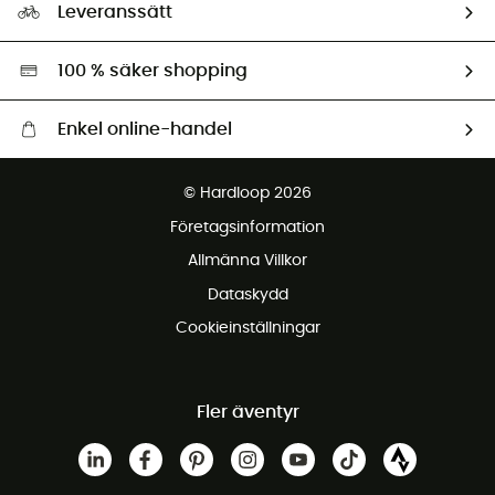
Ambassadörer
Leveranssätt
Second hand
Miljöanpassat urval
100 % säker shopping
Enkel online-handel
Fraktfritt från 1500 kr
© Hardloop 2026
Gratis retur inom 100 dagar
Företagsinformation
Gratis kundservice
Allmänna Villkor
Dataskydd
Cookieinställningar
Fler äventyr