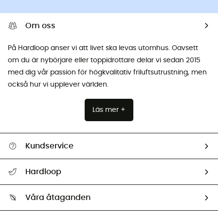
Om oss
På Hardloop anser vi att livet ska levas utomhus. Oavsett
om du är nybörjare eller toppidrottare delar vi sedan 2015
med dig vår passion för högkvalitativ friluftsutrustning, men
också hur vi upplever världen.
Läs mer +
Kundservice
Hjälp & Kontakt
Hardloop
Spåra mitt paket
Vilka är vi?
Retur & återbetalning
Våra åtaganden
HardGuides
Storleksguide
Vårt fotavtryck