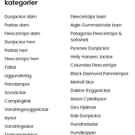
kategorier
Dunjackor dam
Fleecetröjor barn
Parkas dam
Aigle Gummistövlar barn
Fleecetröjor dam
Patagonia Fleecetröjor &
Softshell
Dunjackor herr
Pyrenex Dunjackor
Parkas herr
Helly Hansen Jackor
Fleecetröjor herr
Columbia Fleecetröjor
Tältar
Black Diamond Pannlampor
Liggunderlag
Meindl Skor
Pannlampor
Dakine Ryggsäckar
Sovsäckar
Assos Cykelbyxor
Campingkök
Giro Hjälmar
Vandringsryggsäckar
Rab Dunjackor
Isyxor
Hundhelselar
Vandringsskor
Hundkoppel
Trailrunningskor