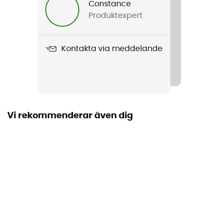
Constance
Produktexpert
Produktnamn
NB Essential Run Bra
Kontakta via meddelande
Underhåll
Medel
Använd teknologi
NB Dry
Vi rekommenderar även dig
Stretch
Ja