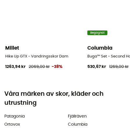
Begagnat
Millet
Columbia
Hike Up GTX - Vandringsskor Dam
Buga™ Set - Second Han
1263,94 kr
2069,00 kr
-38%
530,67 kr
1269,00 kr
Våra märken av skor, kläder och
utrustning
Patagonia
Fjällräven
Ortovox
Columbia