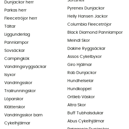
Softshell
Dunjackor herr
Pyrenex Dunjackor
Parkas herr
Helly Hansen Jackor
Fleecetröjor herr
Columbia Fleecetröjor
Tältar
Black Diamond Pannlampor
Liggunderlag
Meindl Skor
Pannlampor
Dakine Ryggsäckar
Sovsäckar
Assos Cykelbyxor
Campingkök
Giro Hjälmar
Vandringsryggsäckar
Rab Dunjackor
Isyxor
Hundhelselar
Vandringsskor
Hundkoppel
Trailrunningskor
Ortlieb Väskor
Löparskor
Altra Skor
Klätterskor
Buff Tubhalsdukar
Vandringsskor barn
Abus Cykelhjälmar
Cykelhjälmar