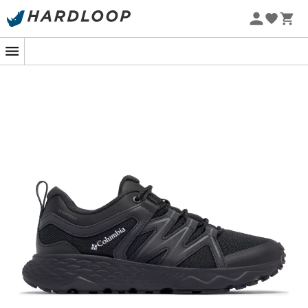
Sommarerbjudanden 🔥 -5 % EXTRA vid köp av 2 produkter*
kod Summer5
-5% Extra - Kod Summer5
För äventyrskvinnor redo att erövra stigarna mellan
toppar och dalar är
Peakfreak Roam Waterproof
, en
låg vandringssko
för
kvinnor
, din perfekta följeslagare.
Med denna sko kommer varje steg att föra dig närmare
oupptäckta höjder, samtidigt som dina fötter hålls torra
tack vare dess oslagbara vattentäthet. Förvandla dina
vandringar till riktiga äventyr utan att frukta naturens
nycker.
Designad av
Columbia
, har denna sko
Omni-Tech™-
teknologi
som garanterar
vattentätt
och
andningsbart
skydd. Så även om himlen beslutar sig för
att ge dig en oväntad dusch, kommer dina fötter att
förbli lika torra som vid den första kilometern. Och tack