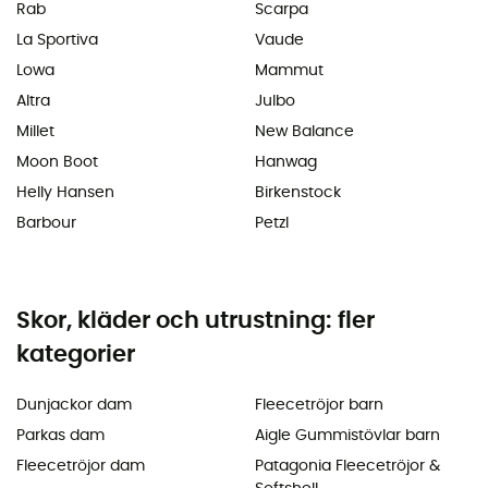
Rab
Scarpa
La Sportiva
Vaude
Lowa
Mammut
Altra
Julbo
Millet
New Balance
Moon Boot
Hanwag
Helly Hansen
Birkenstock
Barbour
Petzl
Skor, kläder och utrustning: fler
kategorier
Dunjackor dam
Fleecetröjor barn
Parkas dam
Aigle Gummistövlar barn
Fleecetröjor dam
Patagonia Fleecetröjor &