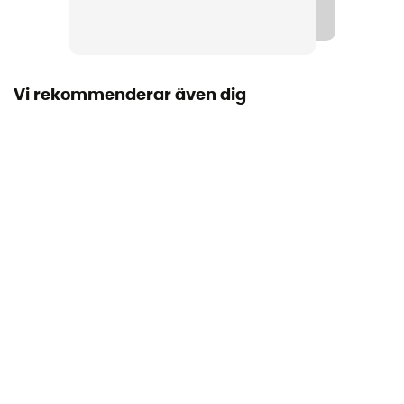
Vattenavvisande
Sulans styvhet
Normal
Vi rekommenderar även dig
Mellanliggande sula
FootPod™
Yttersula
Omni-Grip™
Stavens höjd
Låg stav
Stängningssystem
Snören
Stavens material