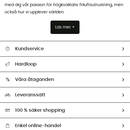
med dig vår passion för högkvalitativ friluftsutrustning, men
också hur vi upplever världen.
Läs mer +
Kundservice
Hjälp & Kontakt
Hardloop
Spåra mitt paket
Vilka är vi?
Retur & återbetalning
Våra åtaganden
HardGuides
Storleksguide
Vårt fotavtryck
Ambassadörer
Leveranssätt
Second hand
Miljöanpassat urval
100 % säker shopping
Enkel online-handel