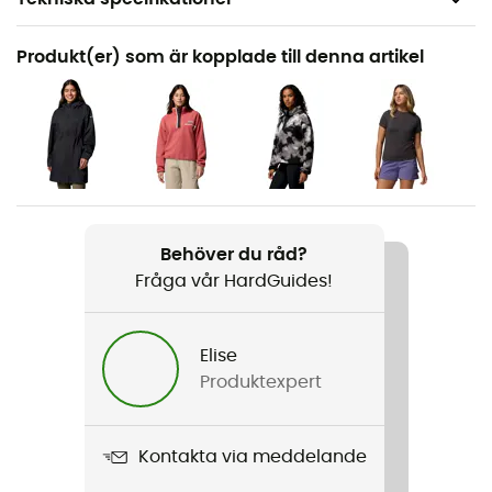
Rekommenderad för
Produkt(er) som är kopplade till denna artikel
Vandring / Resa / Fast hiking
Kön
Dam
Vikt
2 x 289 g (38)
Behöver du råd?
Fråga vår HardGuides!
Produktnamn
Peakfreak Roam Waterproof
Elise
Använd teknologi
Produktexpert
FootPod™ / OmniMax™ / OmniTech™ / Navic Fit™ /
OmniGrip™
Kontakta via meddelande
Regntäthet