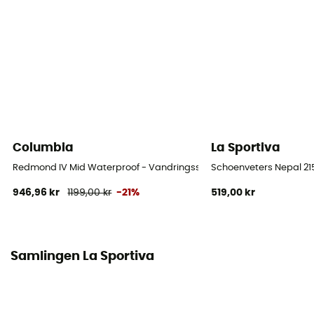
Mellanliggande sula
EVA
Avtagbar innersula
Ja
Yttersula
FriXion®
Columbia
La Sportiva
Stavens höjd
Redmond IV Mid Waterproof - Vandringsskor - Herr
Schoenveters Nepal 2
Låg stav
946,96 kr
1199,00 kr
-21%
519,00 kr
Märke
Återvunnen
Samlingen La Sportiva
Stängningssystem
Snören