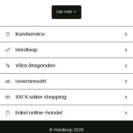
Läs mer +
Kundservice
Hjälp & Kontakt
Hardloop
Spåra mitt paket
Vilka är vi?
Retur & återbetalning
Våra åtaganden
HardGuides
Storleksguide
Vårt fotavtryck
Ambassadörer
Leveranssätt
Second hand
Miljöanpassat urval
100 % säker shopping
Enkel online-handel
Fraktfritt från 1500 kr
© Hardloop 2026
Gratis retur inom 100 dagar