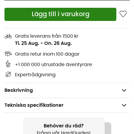
montagne con stile?
Lägg till i varukorg
Tomaia: mesh ad alta tenacità + GORE-TEX ePE
Extended Comfort + colletto in maglia
Gratis leverans från 1500 kr
Fodera: mesh 3D
Ti. 25 Aug.
-
On. 26 Aug.
Soletta: Ortholite® Hybrid MH 5 mm
Gratis retur inom 100 dagar
+1 000 000 utrustade äventyrare
Intersuola: CM EVA
Expertrådgivning
Suola: FriXion® Red
Peso: 2 x 375 g
Beskrivning
Tekniska specifikationer
Rekommenderad för
Vandring
Behöver du råd?
Fråga vår HardGuides!