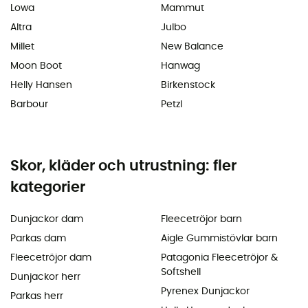
Lowa
Mammut
Altra
Julbo
Millet
New Balance
Moon Boot
Hanwag
Helly Hansen
Birkenstock
Barbour
Petzl
Skor, kläder och utrustning: fler
kategorier
Dunjackor dam
Fleecetröjor barn
Parkas dam
Aigle Gummistövlar barn
Fleecetröjor dam
Patagonia Fleecetröjor &
Softshell
Dunjackor herr
Pyrenex Dunjackor
Parkas herr