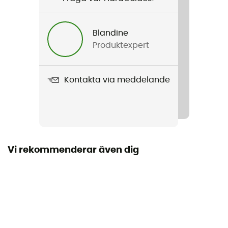
Kön
Herr
Blandine
Produktexpert
Vikt
2 x 375 g
Kontakta via meddelande
Produktnamn
Prodigio Hike GTX
Använd teknologi
Gore-Tex®
Vi rekommenderar även dig
Regntäthet
Ja
Sulans styvhet
Mjuk