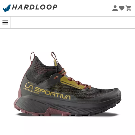
Sommarerbjudanden 🔥 -5 % EXTRA vid köp av 2 produkter*
kod Summer5
Ekodesignad
Nel mondo del fast hiking, ogni grammo conta e ogni
passo deve essere perfetto. La
Prodigio Hike GTX
di
La
Sportiva
risponde a questa chiamata delle vette.
Progettata per coloro che vogliono sfrecciare sui
sentieri ripidi, è dotata di una tomaia in mesh ad alta
tenacità. Resistente come un'armatura e traspirante
come una brezza di montagna, mantiene i tuoi piedi