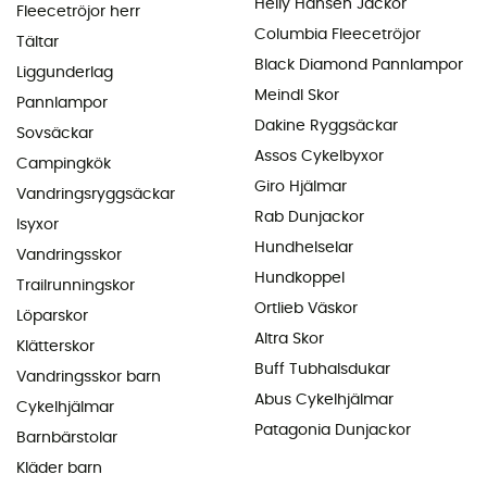
Helly Hansen Jackor
Fleecetröjor herr
Columbia Fleecetröjor
Tältar
Black Diamond Pannlampor
Liggunderlag
Meindl Skor
Pannlampor
Dakine Ryggsäckar
Sovsäckar
Assos Cykelbyxor
Campingkök
Giro Hjälmar
Vandringsryggsäckar
Rab Dunjackor
Isyxor
Hundhelselar
Vandringsskor
Hundkoppel
Trailrunningskor
Ortlieb Väskor
Löparskor
Altra Skor
Klätterskor
Buff Tubhalsdukar
Vandringsskor barn
Abus Cykelhjälmar
Cykelhjälmar
Patagonia Dunjackor
Barnbärstolar
Kläder barn