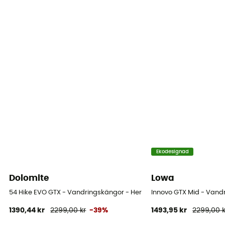
Ekodesignad
Dolomite
Lowa
54 Hike EVO GTX - Vandringskängor - Herr
Innovo GTX Mid - Vandr
1390,44 kr
2299,00 kr
-39%
1493,95 kr
2299,00 k