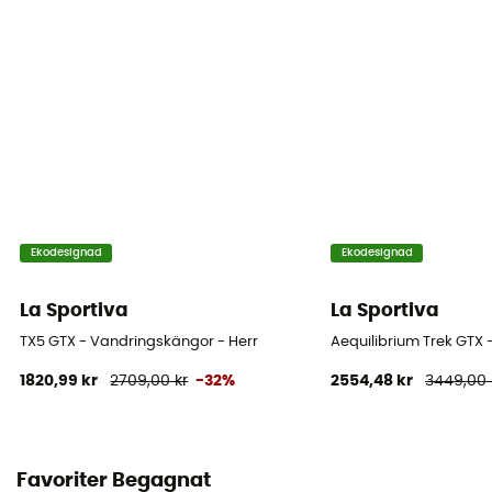
Stavens material
Nät
Ekodesignad
Ekodesignad
La Sportiva
La Sportiva
TX5 GTX - Vandringskängor - Herr
Aequilibrium Trek GTX 
1820,99 kr
2709,00 kr
-32%
2554,48 kr
3449,00 
Favoriter Begagnat