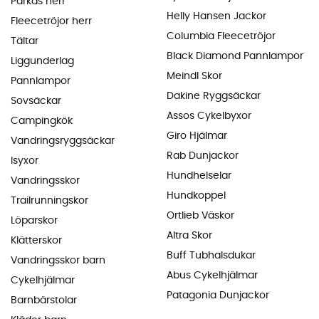
Parkas herr
Helly Hansen Jackor
Fleecetröjor herr
Columbia Fleecetröjor
Tältar
Black Diamond Pannlampor
Liggunderlag
Meindl Skor
Pannlampor
Dakine Ryggsäckar
Sovsäckar
Assos Cykelbyxor
Campingkök
Giro Hjälmar
Vandringsryggsäckar
Rab Dunjackor
Isyxor
Hundhelselar
Vandringsskor
Hundkoppel
Trailrunningskor
Ortlieb Väskor
Löparskor
Altra Skor
Klätterskor
Buff Tubhalsdukar
Vandringsskor barn
Abus Cykelhjälmar
Cykelhjälmar
Patagonia Dunjackor
Barnbärstolar