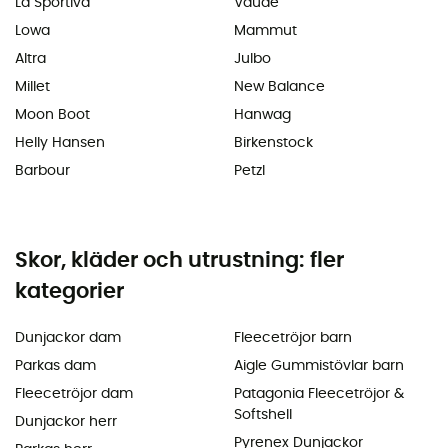
La Sportiva
Vaude
Lowa
Mammut
Altra
Julbo
Millet
New Balance
Moon Boot
Hanwag
Helly Hansen
Birkenstock
Barbour
Petzl
Skor, kläder och utrustning: fler
kategorier
Dunjackor dam
Fleecetröjor barn
Parkas dam
Aigle Gummistövlar barn
Fleecetröjor dam
Patagonia Fleecetröjor &
Softshell
Dunjackor herr
Pyrenex Dunjackor