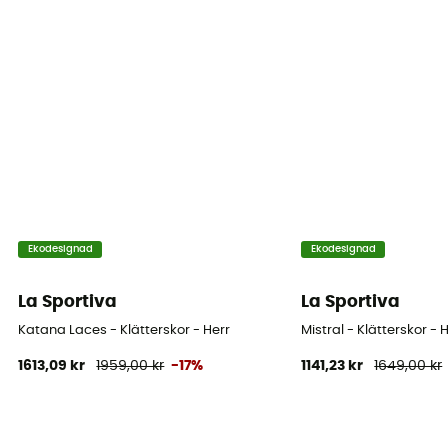
Fötternas bredd
Normaali
Ekodesignad
Ekodesignad
La Sportiva
La Sportiva
Katana Laces - Klätterskor - Herr
Mistral - Klätterskor - 
1613,09 kr
1959,00 kr
-17%
1141,23 kr
1649,00 kr