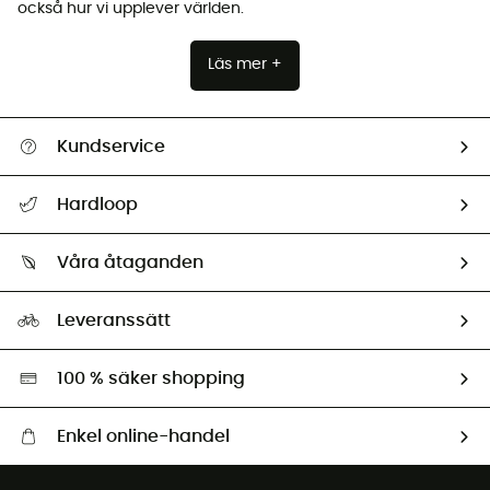
också hur vi upplever världen.
Läs mer +
Kundservice
Hjälp & Kontakt
Hardloop
Spåra mitt paket
Vilka är vi?
Retur & återbetalning
Våra åtaganden
HardGuides
Storleksguide
Vårt fotavtryck
Ambassadörer
Leveranssätt
Second hand
Miljöanpassat urval
100 % säker shopping
Enkel online-handel
Fraktfritt från 1500 kr