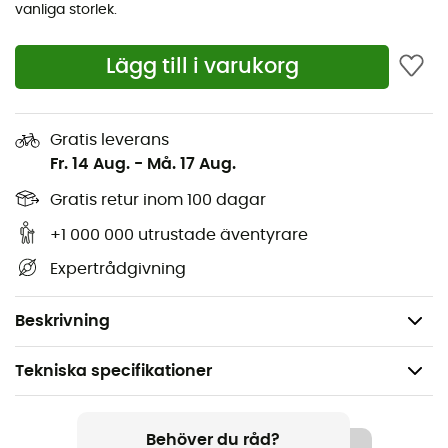
vanliga storlek.
Med
Solution Comp
bliver hver rute en legeplads, hvor
præstation rimer med fornøjelse. Så, er du klar til at
sætte dit præg på klatremurene?
Lägg till i varukorg
Hurtig snøring Fast Lacing System ™ med et
patenteret Lock-Harness System ™ for maksimal
Gratis leverans
fodindpakning og hurtig lukning
Fr. 14 Aug.
-
Må. 17 Aug.
P3 System™ for perfekt spændingsfordeling og
Gratis retur inom 100 dagar
optimal formopretholdelse over tid
+1 000 000 utrustade äventyrare
Blød, præcis og elastisk klattersko, perfekt til alle
Expertrådgivning
indendørs overflader
Vægt: 2 x 240 g
Beskrivning
Tekniska specifikationer
Rekommenderad för
Escalade bloc
Behöver du råd?