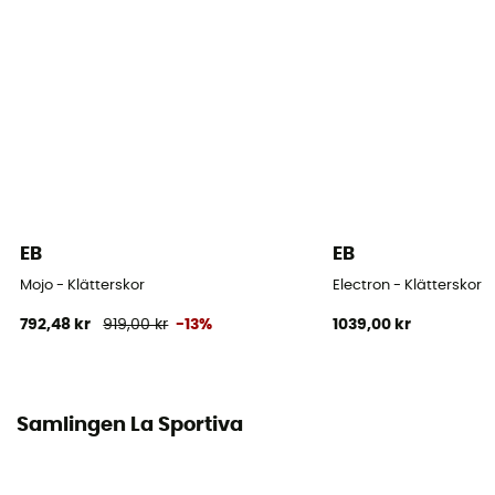
Stavens material
Mikrofiber
Tofflor
Tofflor med kardborreband
Asymmetri
Ljus
EB
EB
Spännen bak
Mojo - Klätterskor
Electron - Klätterskor
Ljus
792,48 kr
919,00 kr
-13%
1039,00 kr
Sulans tjocklek
3,5 mm
Samlingen La Sportiva
Fotens form
Egyptiläinen jalka