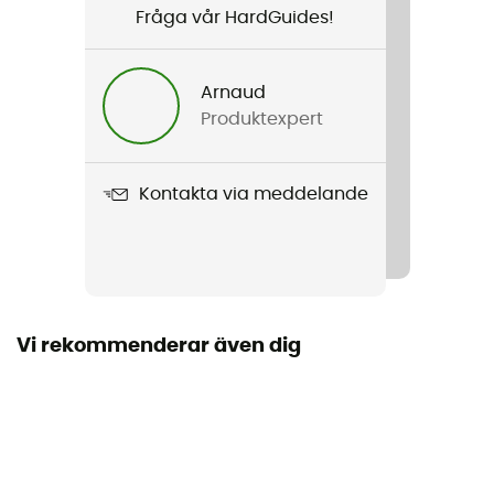
Fråga vår HardGuides!
Kön
Herr
Arnaud
Produktexpert
Vikt
2 x 240 g
Kontakta via meddelande
Produktnamn
Solution Comp
Yttersula
Vibram
Vi rekommenderar även dig
Märke
Garanterat europeiskt ursprung
Stängningssystem
Velcro