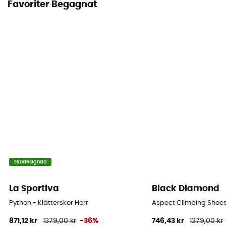
Favoriter Begagnat
Ekodesignad
La Sportiva
Black Diamond
Python - Klätterskor Herr
Aspect Climbing Shoes 
871,12 kr
1379,00 kr
-36%
746,43 kr
1379,00 kr