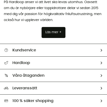
På Hardloop anser vi att livet ska levas utomhus. Oavsett
om du är nybörjare eller toppidrottare delar vi sedan 2015
med dig vår passion för högkvalitativ friluftsutrustning, men
också hur vi upplever världen.
Läs mer +
Kundservice
Hjälp & Kontakt
Hardloop
Spåra mitt paket
Vilka är vi?
Retur & återbetalning
Våra åtaganden
HardGuides
Storleksguide
Vårt fotavtryck
Ambassadörer
Leveranssätt
Second hand
Miljöanpassat urval
100 % säker shopping