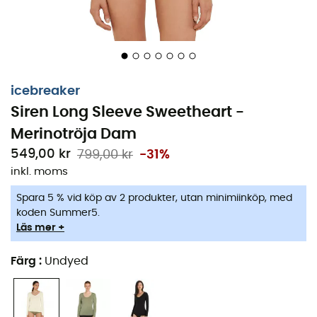
icebreaker
Siren Long Sleeve Sweetheart -
Merinotröja Dam
549,00 kr
799,00 kr
-31%
inkl. moms
Spara 5 % vid köp av 2 produkter, utan minimiinköp, med
koden Summer5.
Läs mer +
Färg
:
Undyed
Mjuk och stretchig, denna långärmade
Icebreaker