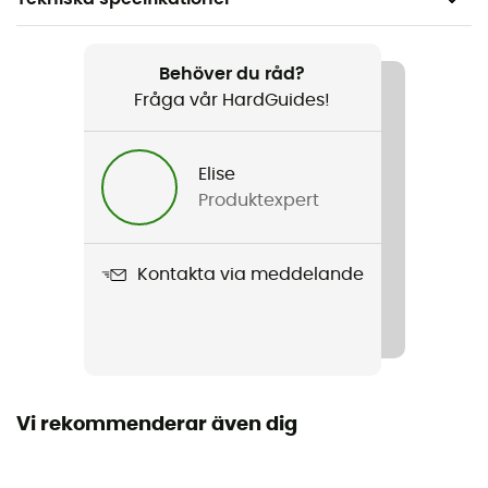
Rekommenderad för
Resa / Yoga / Den dagliga
Behöver du råd?
Fråga vår HardGuides!
Kön
Dam
Elise
Produktexpert
Vikt
123 g
Kontakta via meddelande
Produktnamn
Siren Long Sleeve Sweetheart
Stretch
Ja
Vi rekommenderar även dig
Skärning
Tajt