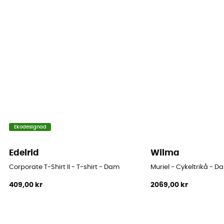
Märke
ZQ Merino
Ärmar
Långa
Material
[main] 83 % laine mérinos - 12 % nylon - 5 % Lycra®
Merinoull
Ekodesignad
Ja
Edelrid
Wilma
Breathable
Corporate T-Shirt II - T-shirt - Dam
Muriel - Cykeltrikå - D
Ja
409,00 kr
2069,00 kr