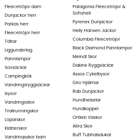
Fleecetröjor dam
Patagonia Fleecetröjor &
Softshell
Dunjackor herr
Pyrenex Dunjackor
Parkas herr
Helly Hansen Jackor
Fleecetröjor herr
Columbia Fleecetröjor
Tältar
Black Diamond Pannlampor
Liggunderlag
Meindl Skor
Pannlampor
Dakine Ryggsäckar
Sovsäckar
Assos Cykelbyxor
Campingkök
Giro Hjälmar
Vandringsryggsäckar
Rab Dunjackor
Isyxor
Hundhelselar
Vandringsskor
Hundkoppel
Trailrunningskor
Ortlieb Väskor
Löparskor
Altra Skor
Klätterskor
Buff Tubhalsdukar
Vandringsskor barn