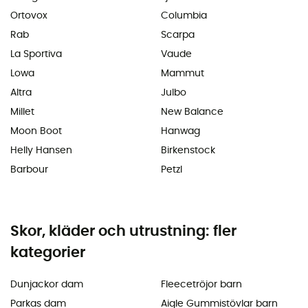
Ortovox
Columbia
Rab
Scarpa
La Sportiva
Vaude
Lowa
Mammut
Altra
Julbo
Millet
New Balance
Moon Boot
Hanwag
Helly Hansen
Birkenstock
Barbour
Petzl
Skor, kläder och utrustning: fler
kategorier
Dunjackor dam
Fleecetröjor barn
Parkas dam
Aigle Gummistövlar barn