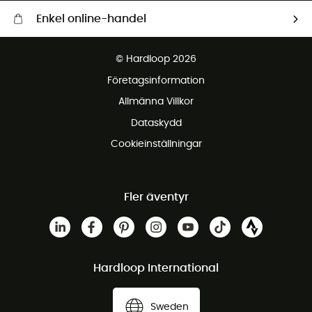
Enkel online-handel
Fraktfritt från 1500 kr
© Hardloop 2026
Gratis retur inom 100 dagar
Företagsinformation
Gratis kundservice
Allmänna Villkor
Dataskydd
Cookieinställningar
Fler äventyr
Hardloop International
Sweden