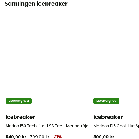
Samlingen icebreaker
Ekodesignad
Ekodesignad
icebreaker
icebreaker
Merino 150 Tech Lite III SS Tee - Merinotröja - Dam
Merinos 125 Cool-Lite S
549,00 kr
799,00 kr
-31%
899,00 kr