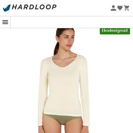
Sommarerbjudanden 🔥 -5 % EXTRA vid köp av 2 produkter*
kod Summer5
-5% Extra - Kod Summer5
Ekodesignad