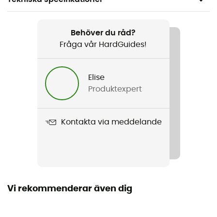
Rekommenderad för
Mountainbike
Behöver du råd?
Fråga vår HardGuides!
Kön
Herr / Dam
Elise
Produktexpert
Produktnamn
Forefront 2 MIPS Aleck Crash Sensor
Kontakta via meddelande
Använd teknologi
Mips
Stängningssystem
Spänne
Vi rekommenderar även dig
Visir
Ja