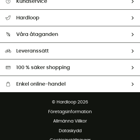
Kundservice
Hjälp & Kontakt
Hardloop
Spåra mitt paket
Vilka är vi?
Retur & återbetalning
Våra åtaganden
HardGuides
Storleksguide
Vårt fotavtryck
Ambassadörer
Leveranssätt
Second hand
Miljöanpassat urval
100 % säker shopping
Enkel online-handel
Fraktfritt från 1500 kr
© Hardloop 2026
Gratis retur inom 100 dagar
Företagsinformation
Gratis kundservice
Allmänna Villkor
Dataskydd