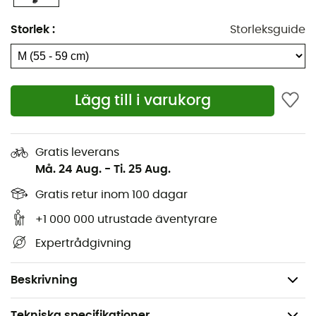
Uppfyller amerikansk CPSC-säkerhetsstandard för
cykelhjälmar för personer från 5 år och CE EN 1078-
Storlek
:
Storleksguide
standard
20 fasta ventilationshål för konstant luftflöde
Lägg till i varukorg
Justerbar skärm i tre positioner
Ionic+® antimikrobiellt foder ger svettaktiverad
luktkontroll
Gratis leverans
Må. 24 Aug.
-
Ti. 25 Aug.
Lätt och kompakt enkelbandsrem
Gratis retur inom 100 dagar
Förvaringskanaler för glasögon fram och bak
+1 000 000 utrustade äventyrare
Kompatibel med kamerafästen och
Expertrådgivning
belysningsfästen
Vikt (storlek M, Mips®): 14 oz / 380 g
Beskrivning
Tekniska specifikationer