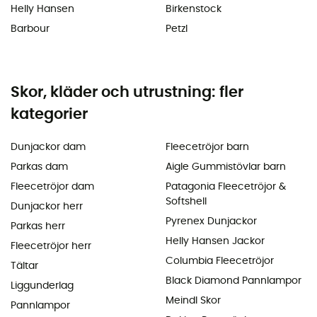
Helly Hansen
Birkenstock
Barbour
Petzl
Skor, kläder och utrustning: fler
kategorier
Dunjackor dam
Fleecetröjor barn
Parkas dam
Aigle Gummistövlar barn
Fleecetröjor dam
Patagonia Fleecetröjor &
Softshell
Dunjackor herr
Pyrenex Dunjackor
Parkas herr
Helly Hansen Jackor
Fleecetröjor herr
Columbia Fleecetröjor
Tältar
Black Diamond Pannlampor
Liggunderlag
Meindl Skor
Pannlampor