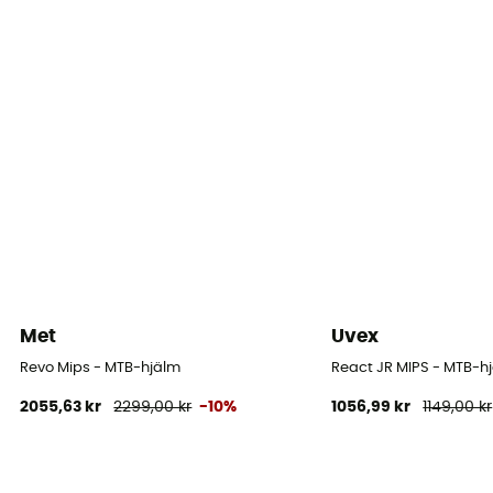
Certifiering
CE-standard
Personlig skyddsutrustning
PPE - Category 2
Met
Uvex
Revo Mips - MTB-hjälm
React JR MIPS - MTB-hj
2055,63 kr
2299,00 kr
-10%
1056,99 kr
1149,00 kr