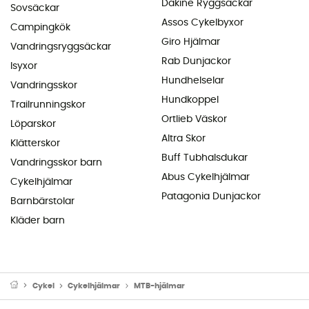
Dakine Ryggsäckar
Sovsäckar
Assos Cykelbyxor
Campingkök
Giro Hjälmar
Vandringsryggsäckar
Rab Dunjackor
Isyxor
Hundhelselar
Vandringsskor
Hundkoppel
Trailrunningskor
Ortlieb Väskor
Löparskor
Altra Skor
Klätterskor
Buff Tubhalsdukar
Vandringsskor barn
Abus Cykelhjälmar
Cykelhjälmar
Patagonia Dunjackor
Barnbärstolar
Kläder barn
Cykel
Cykelhjälmar
MTB-hjälmar