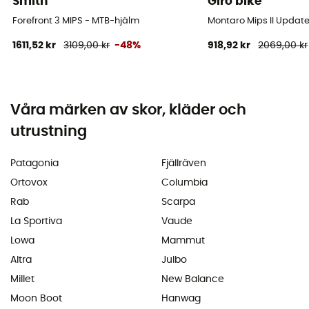
Smith
Giro bike
Forefront 3 MIPS - MTB-hjälm
Montaro Mips II Update
1611,52 kr
3109,00 kr
-48%
918,92 kr
2069,00 kr
Våra märken av skor, kläder och
utrustning
Patagonia
Fjällräven
Ortovox
Columbia
Rab
Scarpa
La Sportiva
Vaude
Lowa
Mammut
Altra
Julbo
Millet
New Balance
Moon Boot
Hanwag