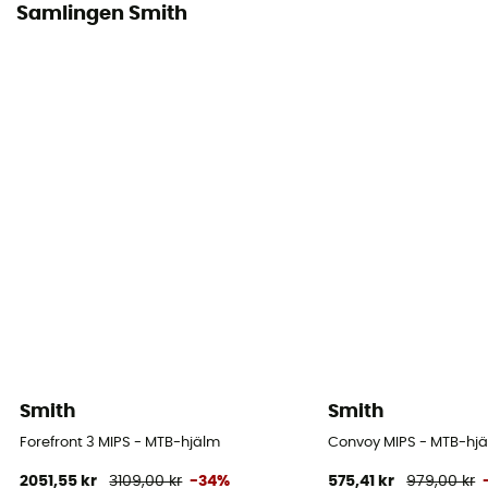
Samlingen Smith
Smith
Smith
Forefront 3 MIPS - MTB-hjälm
Convoy MIPS - MTB-hj
2051,55 kr
3109,00 kr
-34%
575,41 kr
979,00 kr