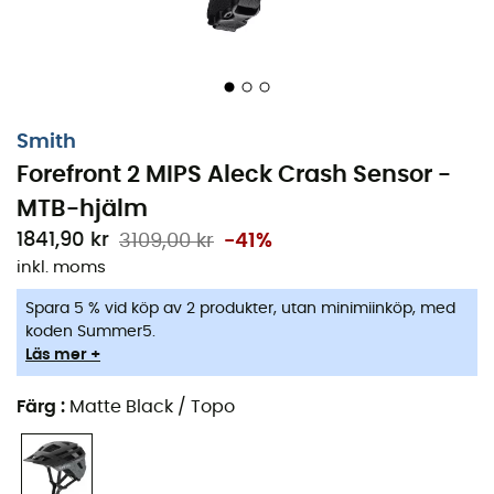
solskärmen lyftas för att förvara dina goggles mellan
äventyr. Och vad sägs om de dedikerade passagerna
för dina glasögon? En riktig genidrag!
Sammanfattningsvis,
Forefront 2 MIPS
är mer än en
hjälm, det är din pålitliga partner för alla dina
cykelutflykter. Redo att rulla?
Smith
Forefront 2 MIPS Aleck Crash Sensor -
Aleck-kollisionssensorn skickar varningar vid en
olycka. Den är uppladdningsbar och ansluter via
MTB-hjälm
Bluetooth till Aleck-mobilappen
1841,90 kr
3109,00 kr
-41%
inkl. moms
Fulltäckande KOROYD® för lätt,
energiabsorberande och ventilerat stötskydd
Spara 5 % vid köp av 2 produkter, utan minimiinköp, med
koden Summer5.
Mips®-hjärnskyddssystemet minskar
Läs mer +
rotationskrafter orsakade av sneda slag mot
huvudet
Färg
:
Matte Black / Topo
Den integrerade skelettstrukturen skapar en
säkerhetsbur för ökad styrka och stötskydd