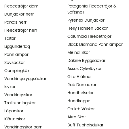
Fleecetröjor dam
Patagonia Fleecetröjor &
Softshell
Dunjackor herr
Pyrenex Dunjackor
Parkas herr
Helly Hansen Jackor
Fleecetröjor herr
Columbia Fleecetröjor
Tältar
Black Diamond Pannlampor
Liggunderlag
Meindl Skor
Pannlampor
Dakine Ryggsäckar
Sovsäckar
Assos Cykelbyxor
Campingkök
Giro Hjälmar
Vandringsryggsäckar
Rab Dunjackor
Isyxor
Hundhelselar
Vandringsskor
Hundkoppel
Trailrunningskor
Ortlieb Väskor
Löparskor
Altra Skor
Klätterskor
Buff Tubhalsdukar
Vandringsskor barn