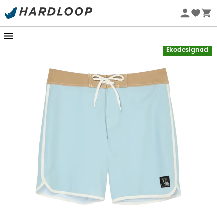
Sommarerbjudanden 🔥 -5 % EXTRA vid köp av 2 produkter*
kod Summer5
-5% Extra - Kod Summer5
Ekodesignad