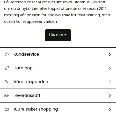
På Hardloop anser vi att livet ska levas utomhus. Oavsett
om du är nybörjare eller toppidrottare delar vi sedan 2015
med dig vår passion för högkvalitativ friluftsutrustning, men
också hur vi upplever världen.
Läs mer +
Kundservice
Hjälp & Kontakt
Hardloop
Spåra mitt paket
Vilka är vi?
Retur & återbetalning
Våra åtaganden
HardGuides
Storleksguide
Vårt fotavtryck
Ambassadörer
Leveranssätt
Second hand
Miljöanpassat urval
100 % säker shopping