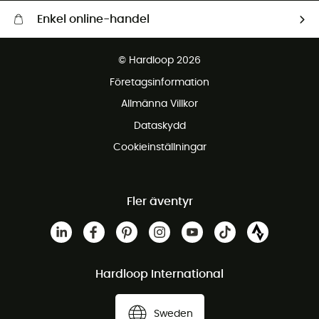
Enkel online-handel
Fraktfritt från 1500 kr
© Hardloop 2026
Gratis retur inom 100 dagar
Företagsinformation
Gratis kundservice
Allmänna Villkor
Dataskydd
Cookieinställningar
Fler äventyr
Hardloop International
Sweden