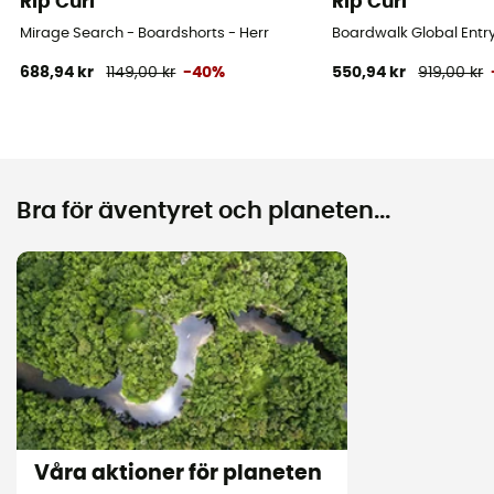
Rip Curl
Rip Curl
Mirage Search - Boardshorts - Herr
Boardwalk Global Entry
688,94 kr
1149,00 kr
-40%
550,94 kr
919,00 kr
Bra för äventyret och planeten...
Våra aktioner för planeten