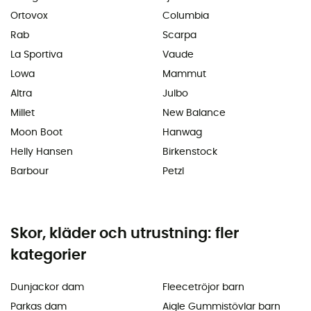
Ortovox
Columbia
Rab
Scarpa
La Sportiva
Vaude
Lowa
Mammut
Altra
Julbo
Millet
New Balance
Moon Boot
Hanwag
Helly Hansen
Birkenstock
Barbour
Petzl
Skor, kläder och utrustning: fler
kategorier
Dunjackor dam
Fleecetröjor barn
Parkas dam
Aigle Gummistövlar barn