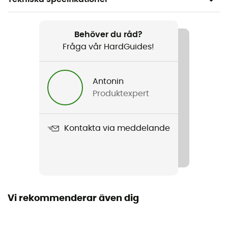
Rekommenderad för
Surfa / Nautisk sport
Behöver du råd?
Fråga vår HardGuides!
Kön
Herr
Antonin
Produktexpert
Vikt
110 g
Kontakta via meddelande
Produktnamn
Original Scallop 18"
Märke
Återvunnen
Vi rekommenderar även dig
Stängningssystem
Snören