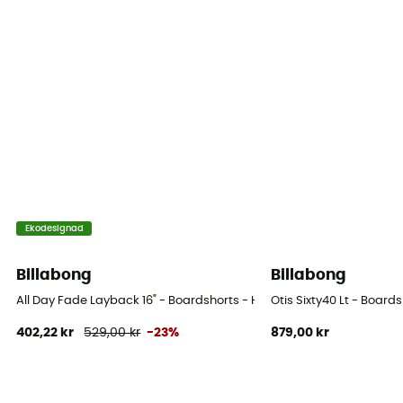
Material
[principale] 92 % polyester recyclé 8, % élasthanne
Tekniska egenskaper hos plagget
Snabb torkning
Längd på shorts
18"
Typ av åtdragning
Ekodesignad
Snodd
Billabong
Billabong
All Day Fade Layback 16" - Boardshorts - Herr
Otis Sixty40 Lt - Boards
402,22 kr
529,00 kr
-23%
879,00 kr