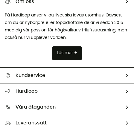
Om oss
På Hardloop anser vi att livet ska levas utomhus. Oavsett
om du är nybörjare eller toppidrottare delar vi sedan 2015
med dig vår passion för högkvalitativ friluftsutrustning, men
också hur vi upplever världen.
Läs mer +
Kundservice
Hjälp & Kontakt
Hardloop
Spåra mitt paket
Vilka är vi?
Retur & återbetalning
Våra åtaganden
HardGuides
Storleksguide
Vårt fotavtryck
Ambassadörer
Leveranssätt
Second hand