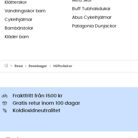
Altra Skor
Klätterskor
Buff Tubhalsdukar
Vandringsskor barn
Abus Cykelhjälmar
Cykelhjälmar
Patagonia Dunjackor
Barnbärstolar
Kläder barn
Resa
Resebagar
Höftväskor
Fraktfritt från 1500 kr
Gratis retur inom 100 dagar
Koldioxidneutralitet