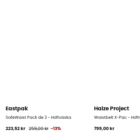
Märke
PFC-Free
Eastpak
Haize Project
SafeWaist Pack de 3 - Höftväska
Waistbelt X-Pac - Höf
223,52 kr
259,00 kr
-13%
799,00 kr