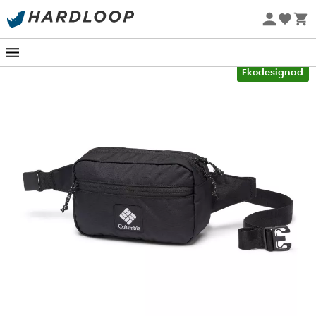
Sommarerbjudanden 🔥 -5 % EXTRA vid köp av 2 produkter*
kod Summer5
-5% Extra - Kod Summer5
Ekodesignad