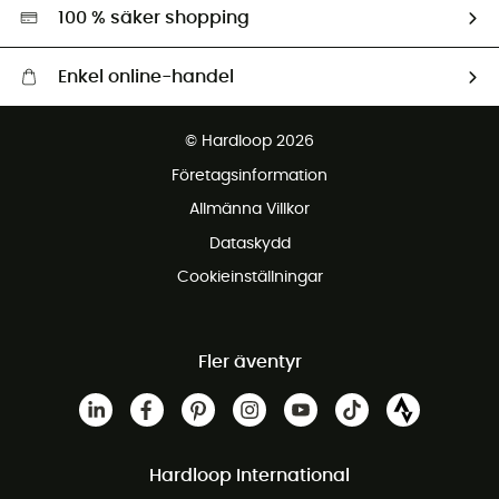
Miljöanpassat urval
100 % säker shopping
Enkel online-handel
Fraktfritt från 1500 kr
© Hardloop 2026
Gratis retur inom 100 dagar
Företagsinformation
Gratis kundservice
Allmänna Villkor
Dataskydd
Cookieinställningar
Fler äventyr
Hardloop International