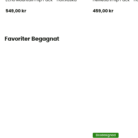
Echo Mountain Hip Pack - Höftväska
Helvetia II Hip Pack - 
549,00 kr
459,00 kr
Favoriter Begagnat
Ekodesignad