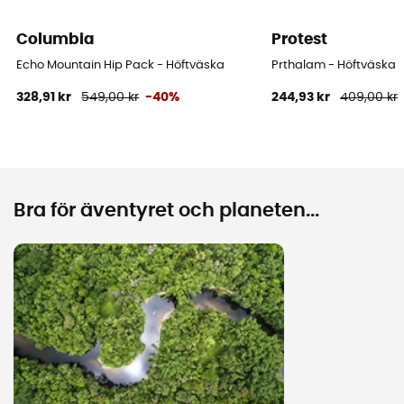
Columbia
Protest
Echo Mountain Hip Pack - Höftväska
Prthalam - Höftväska
328,91 kr
549,00 kr
-40%
244,93 kr
409,00 kr
Bra för äventyret och planeten...