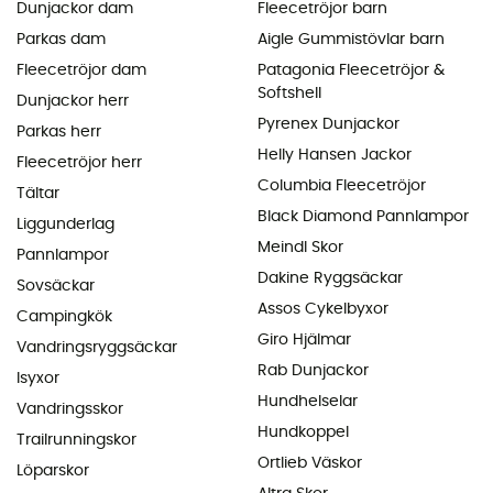
Dunjackor dam
Fleecetröjor barn
Parkas dam
Aigle Gummistövlar barn
Fleecetröjor dam
Patagonia Fleecetröjor &
Softshell
Dunjackor herr
Pyrenex Dunjackor
Parkas herr
Helly Hansen Jackor
Fleecetröjor herr
Columbia Fleecetröjor
Tältar
Black Diamond Pannlampor
Liggunderlag
Meindl Skor
Pannlampor
Dakine Ryggsäckar
Sovsäckar
Assos Cykelbyxor
Campingkök
Giro Hjälmar
Vandringsryggsäckar
Rab Dunjackor
Isyxor
Hundhelselar
Vandringsskor
Hundkoppel
Trailrunningskor
Ortlieb Väskor
Löparskor