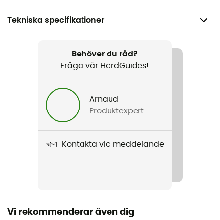
Tekniska specifikationer
Rekommenderad för
Den dagliga
Behöver du råd?
Fråga vår HardGuides!
Kön
Herr / Dam
Arnaud
Produktexpert
Vikt
142 g
Kontakta via meddelande
Produktnamn
Trail Traveler Hip Pack
Material
100 % Polyester
Vi rekommenderar även dig