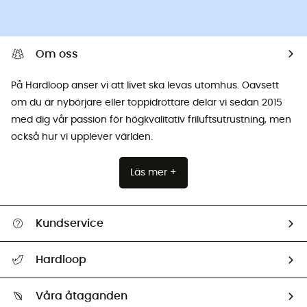
Om oss
På Hardloop anser vi att livet ska levas utomhus. Oavsett
om du är nybörjare eller toppidrottare delar vi sedan 2015
med dig vår passion för högkvalitativ friluftsutrustning, men
också hur vi upplever världen.
Läs mer +
Kundservice
Hjälp & Kontakt
Hardloop
Spåra mitt paket
Vilka är vi?
Retur & återbetalning
Våra åtaganden
HardGuides