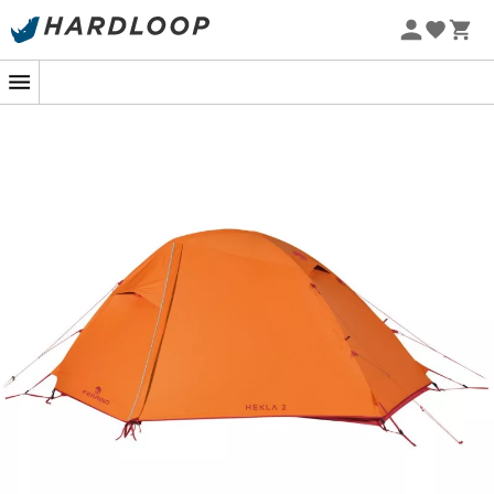
Sommarerbjudanden 🔥 -5 % EXTRA vid köp av 2 produkter*
Golv i 100% återvunnen polyester 70D, 95 g/m2,
kod Summer5
Polyuretanbeläggning för värmeisolering, vattentät
upp till 8000 mm, vattenavvisande, behandlat FR
Tejpade sömmar i yttertält och golv
Instruktioner i tre nivåer för att förstärka hörnen på
golvet
Stänger: Stänger i härdad aluminiumlegering 7001
T6:
Lätt, stark och elastisk
4 elastiska snören
Stänger i Duraluminium
Innertält upphängt i ett dubbeltak med "Y-Pegs" i
aluminium