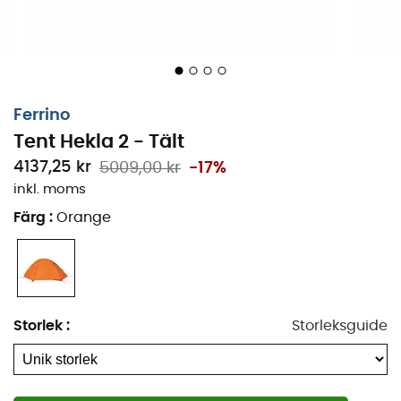
Två vestibuler
Fullt öppningsbar dörr med yttre myggnät
Ventilationshylsor med stormskyddssystem
Ferrino
Fickor
Tent Hekla 2 - Tält
4137,25 kr
5009,00 kr
-17%
Materialöglor
inkl. moms
Tejpöglor i hörnen av golvet för att fästa tältet,
Färg
:
Orange
Om det installeras på snö med hjälp av isyxor,
skidor eller andra dödvikt
Reflekterande stormlinor
Storlek
:
Storleksguide
Spänningssystem i de nedre hörnen av
dubbeltaket
Intern lampkrok