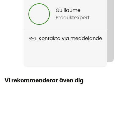
Herr / Dam
Guillaume
Produktexpert
Vikt
2 450 g
Kontakta via meddelande
Produktnamn
Tent Hekla 2
Säsong
4 säsonger
Vi rekommenderar även dig
Kapacitet
2 personer
Fristående
Ja
Dimensioner hopvikt