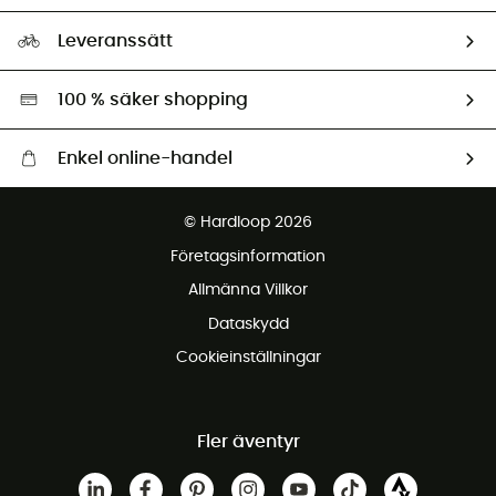
Storleksguide
Vårt fotavtryck
Ambassadörer
Leveranssätt
Second hand
Miljöanpassat urval
100 % säker shopping
Enkel online-handel
Fraktfritt från 1500 kr
© Hardloop 2026
Gratis retur inom 100 dagar
Företagsinformation
Gratis kundservice
Allmänna Villkor
Dataskydd
Cookieinställningar
Fler äventyr