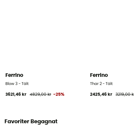
Golvets täthet (mm)
8 000 mm
Rummets material
Polyester Ripstop 50D
Golvets material
Polyester 70D
Ferrino
Ferrino
Blow 3 - Tält
Thar 2 - Tält
3621,46 kr
4829,00 kr
-25%
2425,46 kr
3219,00 k
Favoriter Begagnat