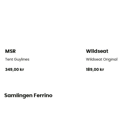
18 x 50 cm
Form på tältet
Kupol
Antal öppningar
1
MSR
Wildseat
Kupéns yta
Tent Guylines
Wildseat Original
1,6 m3
349,00 kr
189,00 kr
Antal stänger
4
Samlingen Ferrino
Stängernas material
Duraluminium
Takets täthet (mm)
3 000 mm