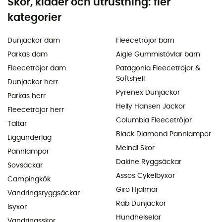
Skor, kläder och utrustning: fler
kategorier
Dunjackor dam
Fleecetröjor barn
Parkas dam
Aigle Gummistövlar barn
Fleecetröjor dam
Patagonia Fleecetröjor &
Softshell
Dunjackor herr
Pyrenex Dunjackor
Parkas herr
Helly Hansen Jackor
Fleecetröjor herr
Columbia Fleecetröjor
Tältar
Black Diamond Pannlampor
Liggunderlag
Meindl Skor
Pannlampor
Dakine Ryggsäckar
Sovsäckar
Assos Cykelbyxor
Campingkök
Giro Hjälmar
Vandringsryggsäckar
Rab Dunjackor
Isyxor
Hundhelselar
Vandringsskor