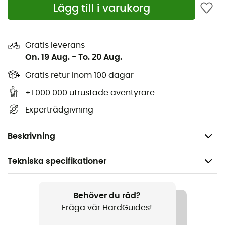
Lägg till i varukorg
Förvaringsväska
Reparationskit ingår
Gratis leverans
Instruktionsvideo aktiverad med QR-kod
On. 19 Aug.
-
To. 20 Aug.
Mått: 18 x 50 cm
Gratis retur inom 100 dagar
+1 000 000 utrustade äventyrare
Maxvikt: 2,45 kg
Expertrådgivning
Minvikt: 2,28 kg
Volym: 1,6 m3
Beskrivning
Tekniska specifikationer
Rekommenderad för
Vandring / Bergsbestigning
Behöver du råd?
Fråga vår HardGuides!
Kön