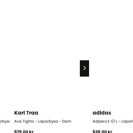
Kari Traa
adidas
parbyxa - Dam
Ava Tights - Löparbyxa - Dam
Adizero E 1/1 L - Löp
679,00 kr
639,00 kr