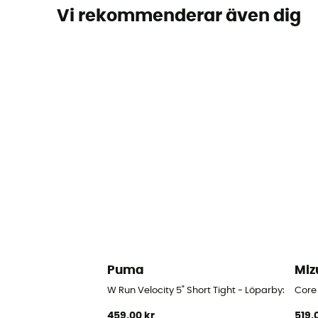
Vi rekommenderar även dig
Puma
Miz
W Run Velocity 5" Short Tight - Löparbyxa - D
Core
459,00 kr
519,