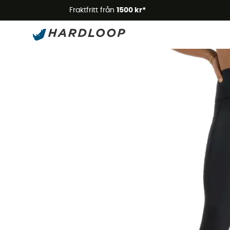
Somm
Fraktfritt från
1500 kr*