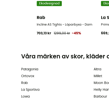
Ekodesignad
Eko
Rab
La 
Incline AS Tights - Löparbyxa - Dam
Prim
703,13 kr
1299,00 kr
-45%
669,
Våra märken av skor, kläder 
Patagonia
Altra
Ortovox
Millet
Rab
Moon Bo
La Sportiva
Helly Ha
Lowa
Barbour