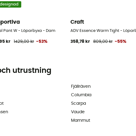
designad
Sportiva
Craft
al Pant W - Löparbyxa - Dam
ADV Essence Warm Tight - Löpar
95 kr
1429,00 kr
-53%
358,78 kr
809,00 kr
-55%
och utrustning
Fjällräven
Columbia
ot
Scarpa
nsen
Vaude
Mammut