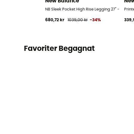
New Balance
New
NB Sleek Pocket High Rise Legging 27" - Löpa
Prin
680,72 kr
1039,00 kr
-34%
339,
Favoriter Begagnat