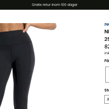
arerbjudanden 🔥 -5 % EXTRA vid köp av 2 produkter* kod Su
Gratis retur inom 100 dagar
N
N
2
8
in
Fä
St