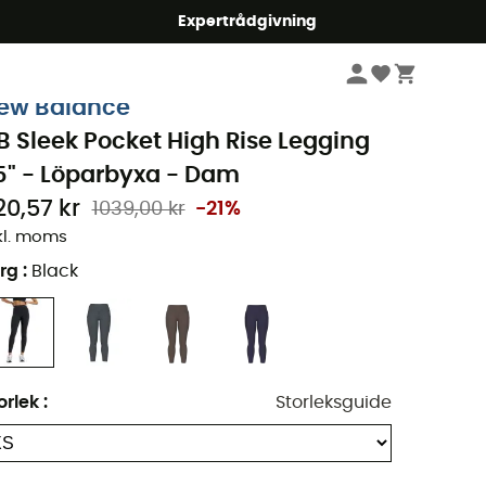
mmer5
Expertrådgivning
Dam
Kläder
Byxor
Löparbyxor
ew Balance
B Sleek Pocket High Rise Legging
5" - Löparbyxa - Dam
20,57 kr
1039,00 kr
-21%
kl. moms
rg
:
Black
orlek
:
Storleksguide