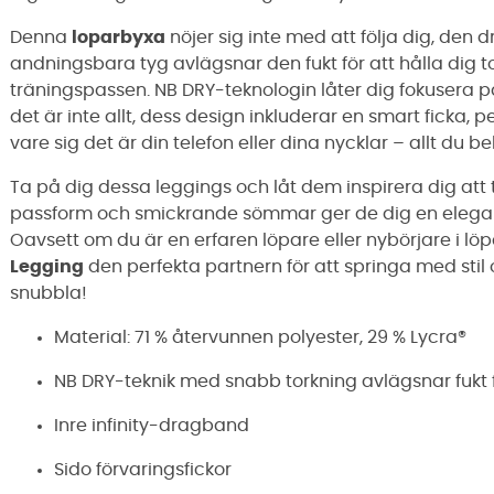
Denna
loparbyxa
nöjer sig inte med att följa dig, den d
andningsbara tyg avlägsnar den fukt för att hålla dig t
träningspassen. NB DRY-teknologin låter dig fokusera på 
det är inte allt, dess design inkluderar en smart ficka,
vare sig det är din telefon eller dina nycklar – allt du b
Ta på dig dessa leggings och låt dem inspirera dig att 
passform och smickrande sömmar ger de dig en elegant 
Oavsett om du är en erfaren löpare eller nybörjare i lö
Legging
den perfekta partnern för att springa med stil 
snubbla!
Material: 71 % återvunnen polyester, 29 % Lycra®
NB DRY-teknik med snabb torkning avlägsnar fukt 
Inre infinity-dragband
Sido förvaringsfickor