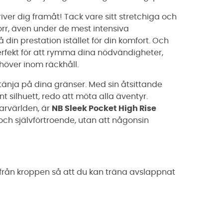
river dig framåt! Tack vare sitt stretchiga och
orr, även under de mest intensiva
din prestation istället för din komfort. Och
 perfekt för att rymma dina nödvändigheter,
ehöver inom räckhåll.
tänja på dina gränser. Med sin åtsittande
silhuett, redo att möta alla äventyr.
parvärlden, är
NB Sleek Pocket High Rise
och självförtroende, utan att någonsin
från kroppen så att du kan träna avslappnat