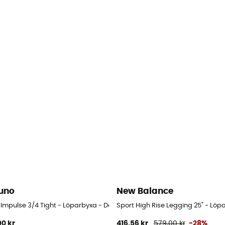
uno
New Balance
am
 Impulse 3/4 Tight - Löparbyxa - Dam
Sport High Rise Legging 25" - Lö
00 kr
416,56 kr
579,00 kr
-28%