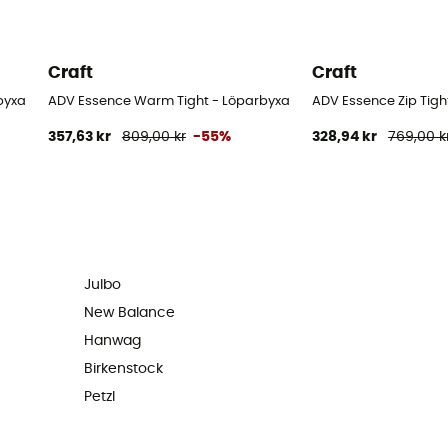
Craft
Craft
byxa
ADV Essence Warm Tight - Löparbyxa
ADV Essence Zip Tigh
357,63 kr
809,00 kr
-55%
328,94 kr
769,00 k
Julbo
New Balance
Hanwag
Birkenstock
Petzl