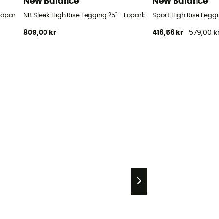
New Balance
New Balance
- Löparbyxa - Dam
NB Sleek High Rise Legging 25" - Löparbyxa - Dam
Sport High Rise Legg
809,00 kr
416,56 kr
579,00 k