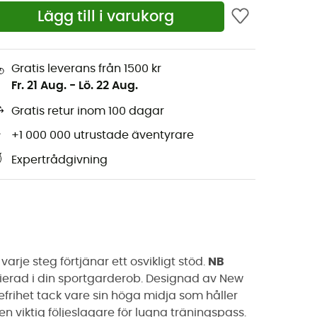
Lägg till i varukorg
Gratis leverans från 1500 kr
Fr. 21 Aug.
-
Lö. 22 Aug.
Gratis retur inom 100 dagar
+1 000 000 utrustade äventyrare
Expertrådgivning
arje steg förtjänar ett osvikligt stöd.
NB
ierad i din sportgarderob. Designad av New
efrihet tack vare sin höga midja som håller
n viktig följeslagare för lugna träningspass.