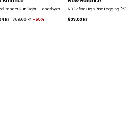
 Balance
New Balance
rbyxa - Dam
ted Impact Run Tight - Löparbyxa
NB Define High Rise Legging 25" 
94 kr
769,00 kr
-55%
809,00 kr