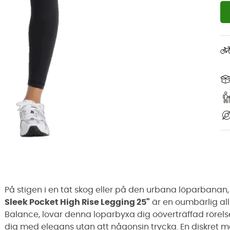
På stigen i en tät skog eller på den urbana löparbanan, v
Sleek Pocket High Rise Legging 25"
är en oumbärlig all
Balance, lovar denna loparbyxa dig oöverträffad rörels
dig med elegans utan att någonsin trycka. En diskret me