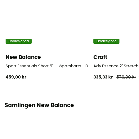
Short
Integrerade shorts
Ja
Ekodesignad
Ekodesignad
New Balance
Craft
Sport Essentials Short 5" - Löparshorts - Dam
Adv Essence 2" Stretch
459,00 kr
335,33 kr
579,00 kr
Samlingen New Balance