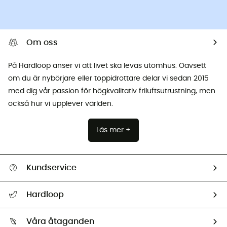
Om oss
På Hardloop anser vi att livet ska levas utomhus. Oavsett
om du är nybörjare eller toppidrottare delar vi sedan 2015
med dig vår passion för högkvalitativ friluftsutrustning, men
också hur vi upplever världen.
Läs mer +
Kundservice
Hjälp & Kontakt
Hardloop
Spåra mitt paket
Vilka är vi?
Retur & återbetalning
Våra åtaganden