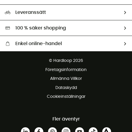
HardGuides
Storleksguide
Vårt fotavtryck
Ambassadörer
Leveranssätt
Second hand
Miljöanpassat urval
100 % säker shopping
Enkel online-handel
Fraktfritt från 1500 kr
© Hardloop 2026
Gratis retur inom 100 dagar
Företagsinformation
Gratis kundservice
Allmänna Villkor
Dataskydd
Cookieinställningar
Fler äventyr