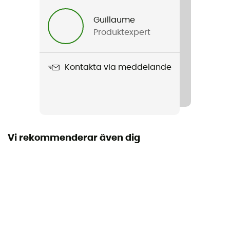
Dam
Guillaume
Produktexpert
Produktnamn
Sport 2-in-1 Short 3"
Kontakta via meddelande
Stretch
Ja
Stängningssystem
Cordon
Vi rekommenderar även dig
Fickor
3 fickor
Material
86% återvunnen polyester - 14% elastan
Längd på shorts