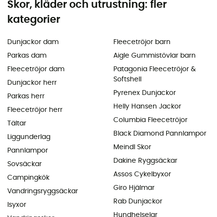
Skor, kläder och utrustning: fler
kategorier
Dunjackor dam
Fleecetröjor barn
Parkas dam
Aigle Gummistövlar barn
Fleecetröjor dam
Patagonia Fleecetröjor &
Softshell
Dunjackor herr
Pyrenex Dunjackor
Parkas herr
Helly Hansen Jackor
Fleecetröjor herr
Columbia Fleecetröjor
Tältar
Black Diamond Pannlampor
Liggunderlag
Meindl Skor
Pannlampor
Dakine Ryggsäckar
Sovsäckar
Assos Cykelbyxor
Campingkök
Giro Hjälmar
Vandringsryggsäckar
Rab Dunjackor
Isyxor
Hundhelselar