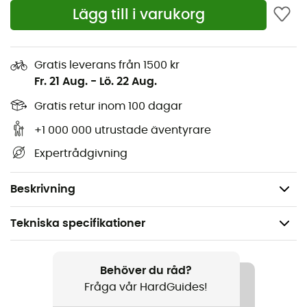
Lägg till i varukorg
Nb Dry
Den snabbtorkande teknologin NB DRY
transporterar bort fukt från din kropp för att hjälpa
Gratis leverans från 1500 kr
dig träna enkelt
Fr. 21 Aug.
-
Lö. 22 Aug.
Intern dragsko för en personlig passform
Gratis retur inom 100 dagar
+1 000 000 utrustade äventyrare
Integrerat foder för extra komfort
Expertrådgivning
Flying NB-logotyp med värmetransfer
Medelhög midja
Beskrivning
Tekniska specifikationer
Rekommenderad för
Löpning
Behöver du råd?
Fråga vår HardGuides!
Kön