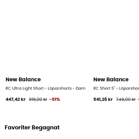
New Balance
New Balance
RC Ultra Light Short - Löparshorts - Dam
RC Short 5" - Löparsho
447,42 kr
919,00 kr
-51%
541,26 kr
749,00 kr
Favoriter Begagnat