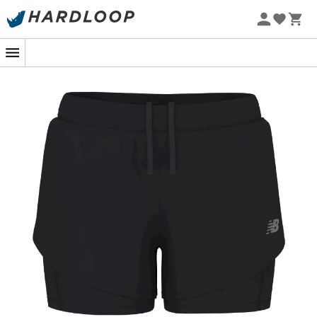
Sommarerbjudanden 🔥 -5 % EXTRA vid köp av 2 produkter*
kod Summer5
En morgon glittrar daggen på stigen medan du ger dig
iväg, den lätta vinden smeker ditt ansikte. Det är i denna
värld som
Sport 2-in-1 Short 3"
från
New Balance
utmärker sig. Designad för att följa varje steg, är dessa
loparshorts för kvinnor din oumbärliga följeslagare,
oavsett om det är för en morgonlöpning eller ett
intensivt träningspass på gymmet.