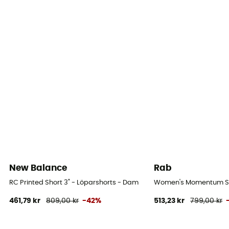
New Balance
Rab
RC Printed Short 3" - Löparshorts - Dam
Women's Momentum Sho
461,79 kr
809,00 kr
-42%
513,23 kr
799,00 kr