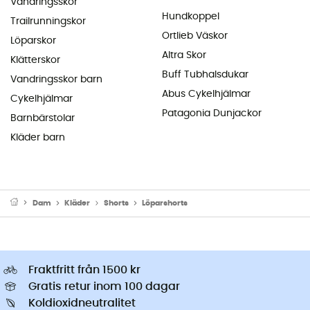
Vandringsskor
Hundkoppel
Trailrunningskor
Ortlieb Väskor
Löparskor
Altra Skor
Klätterskor
Buff Tubhalsdukar
Vandringsskor barn
Abus Cykelhjälmar
Cykelhjälmar
Patagonia Dunjackor
Barnbärstolar
Kläder barn
Dam
Kläder
Shorts
Löparshorts
Fraktfritt från 1500 kr
Gratis retur inom 100 dagar
Koldioxidneutralitet