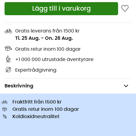
Löparskor
Lägg till i varukorg
Altra Skor
Klätterskor
Buff Tubhalsdukar
Vandringsskor barn
Abus Cykelhjälmar
Cykelhjälmar
Gratis leverans från 1500 kr
Patagonia Dunjackor
Barnbärstolar
Ti. 25 Aug.
-
On. 26 Aug.
Kläder barn
Gratis retur inom 100 dagar
+1 000 000 utrustade äventyrare
Expertrådgivning
Camping & Bivack
Campingtillbehör
Beskrivning
Fraktfritt från 1500 kr
Gratis retur inom 100 dagar
Koldioxidneutralitet