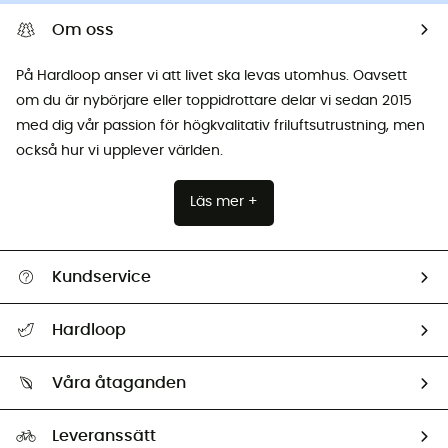
Om oss
På Hardloop anser vi att livet ska levas utomhus. Oavsett
om du är nybörjare eller toppidrottare delar vi sedan 2015
med dig vår passion för högkvalitativ friluftsutrustning, men
också hur vi upplever världen.
Läs mer +
Kundservice
Hjälp & Kontakt
Hardloop
Spåra mitt paket
Vilka är vi?
Retur & återbetalning
Våra åtaganden
HardGuides
Storleksguide
Vårt fotavtryck
Ambassadörer
Leveranssätt