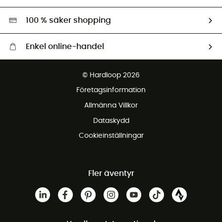
Second hand
Miljöanpassat urval
100 % säker shopping
Enkel online-handel
Fraktfritt från 1500 kr
© Hardloop 2026
Gratis retur inom 100 dagar
Företagsinformation
Gratis kundservice
Allmänna Villkor
Dataskydd
Cookieinställningar
Fler äventyr