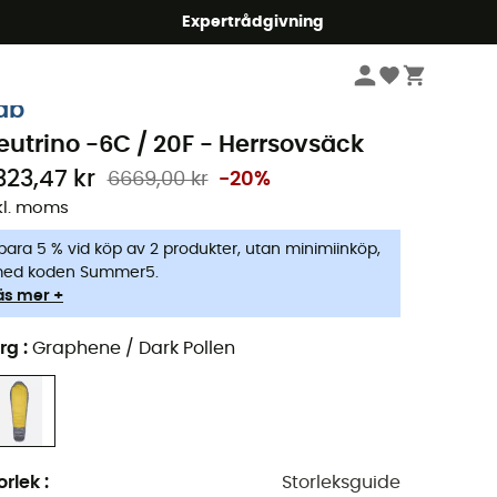
mmer5
Expertrådgivning
Camping & Bivack
Camping sover
Sovsäckar
ab
eutrino -6C / 20F - Herrsovsäck
323,47 kr
6669,00 kr
-20%
kl. moms
para 5 % vid köp av 2 produkter, utan minimiinköp,
ed koden Summer5.
äs mer +
rg
:
Graphene / Dark Pollen
orlek
:
Storleksguide