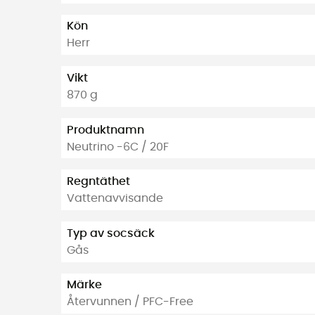
Kön
Herr
Vikt
870 g
Produktnamn
Neutrino -6C / 20F
Regntäthet
Vattenavvisande
Typ av socsäck
Gås
Märke
Återvunnen / PFC-Free