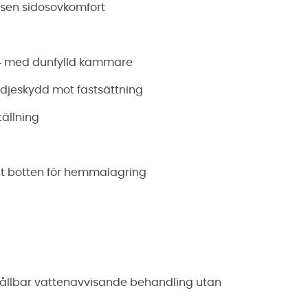
ägsen sidosovkomfort
4 med dunfylld kammare
edjeskydd mot fastsättning
ällning
nt botten för hemmalagring
ållbar vattenavvisande behandling utan