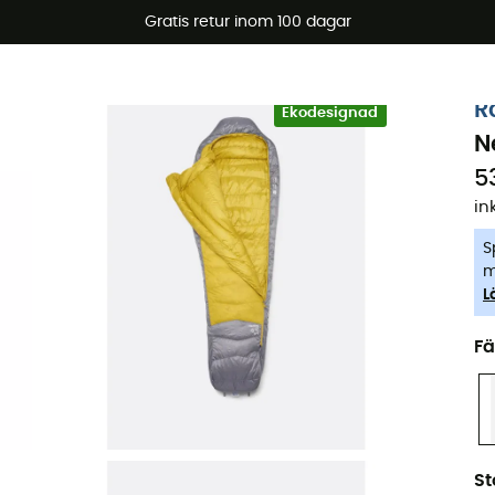
arerbjudanden 🔥 -5 % EXTRA vid köp av 2 produkter* kod Su
Gratis retur inom 100 dagar
-5% Extra - Kod Summer5
R
Ekodesignad
N
5
in
S
m
L
Fä
St