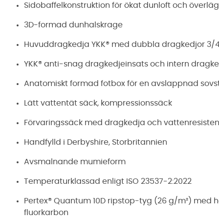
Sidobaffelkonstruktion för ökat dunloft och överl
3D-formad dunhalskrage
Huvuddragkedja YKK® med dubbla dragkedjor 3/
YKK® anti-snag dragkedjeinsats och intern dragk
Anatomiskt formad fotbox för en avslappnad sovst
Lätt vattentät säck, kompressionssäck
Förvaringssäck med dragkedja och vattenresiste
Handfylld i Derbyshire, Storbritannien
Avsmalnande mumieform
Temperaturklassad enligt ISO 23537-2:2022
Pertex® Quantum 10D ripstop-tyg (26 g/m²) med h
fluorkarbon