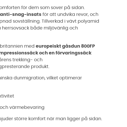
 komforten för dem som sover på sidan.
anti-snag-insats
för att undvika revor, och
d sovställning. Tillverkad i vävt polyamid
a herrsovsack både miljövänlig och
orbritannien med
europeiskt gåsdun 800FP
ompressionssäck och en förvaringssäck
vårens trekking- och
ögpresterande produkt.
minska dunmigration, vilket optimerar
tivitet
t och värmebevaring
juder större komfort när man ligger på sidan.