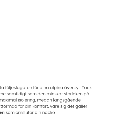
a följeslagaren för dina alpina äventyr. Tack
me samtidigt som den minskar storleken på
 maximal isolering, medan längsgående
utformad för din komfort, vare sig det gäller
en
som omsluter din nacke.