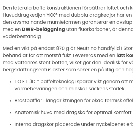
Den laterala baffelkonstruktionen förbättrar loftet och
Huvuddragkedjan YKK® med dubbla dragkedjor har en
den avsmalnande mumieformen garanterar en avslappna
med en
DWR-beläggning
utan fluorkarboner, är denn
väderbeständig.
Med en vikt på endast 870 g är Neutrino handfylld i St
behandlat för att motstå fukt. Levereras med en
lätt k
med vattenresistent botten, vilket gör den idealisk för 
bergsklättringsentusiaster som söker en pålitlig och h
L.O.F.T 3D™ baffelteknologi sparar vikt genom att 
värmebevaringen och minskar säckens storlek.
Bröstbafflar i längdriktningen för ökad termisk effek
Anatomisk huva med dragsko för optimal komfor
Interna dragskor placerade under nyckelbenet erb