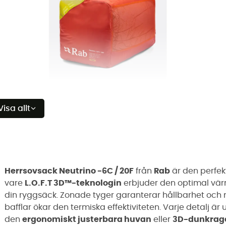
Visa allt
Herrsovsack Neutrino -6C / 20F
från
Rab
är den perfekt
vare
L.O.F.T 3D™-teknologin
erbjuder den optimal vär
din ryggsäck. Zonade tyger garanterar hållbarhet och
bafflar ökar den termiska effektiviteten. Varje detalj är 
den
ergonomiskt justerbara huvan
eller
3D-dunkrag