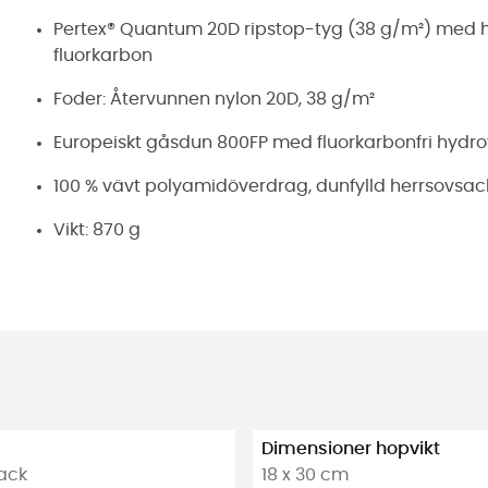
Pertex® Quantum 20D ripstop-tyg (38 g/m²) med 
fluorkarbon
Foder: Återvunnen nylon 20D, 38 g/m²
Europeiskt gåsdun 800FP med fluorkarbonfri hydrof
100 % vävt polyamidöverdrag, dunfylld herrsovsac
Vikt: 870 g
Dimensioner hopvikt
vack
18 x 30 cm