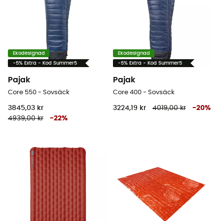
Ekodesignad
Ekodesignad
-5% Extra - Kod Summer5
-5% Extra - Kod Summer5
Pajak
Pajak
Core 550 - Sovsäck
Core 400 - Sovsäck
3845,03 kr
3224,19 kr
4019,00 kr
-
20
%
4939,00 kr
-
22
%