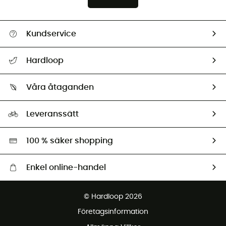
Kundservice
Hjälp & Kontakt
Hardloop
Spåra mitt paket
Vilka är vi?
Retur & återbetalning
Våra åtaganden
HardGuides
Storleksguide
Vårt fotavtryck
Ambassadörer
Leveranssätt
Second hand
Miljöanpassat urval
100 % säker shopping
Enkel online-handel
Fraktfritt från 1500 kr
© Hardloop 2026
Gratis retur inom 100 dagar
Företagsinformation
Gratis kundservice