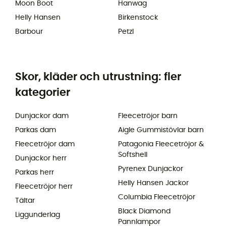
Moon Boot
Hanwag
Helly Hansen
Birkenstock
Barbour
Petzl
Skor, kläder och utrustning: fler
kategorier
Dunjackor dam
Fleecetröjor barn
Parkas dam
Aigle Gummistövlar barn
Fleecetröjor dam
Patagonia Fleecetröjor &
Softshell
Dunjackor herr
Pyrenex Dunjackor
Parkas herr
Helly Hansen Jackor
Fleecetröjor herr
Columbia Fleecetröjor
Tältar
Black Diamond
Liggunderlag
Pannlampor