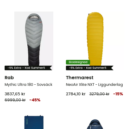
Ekodesignad
-5% Extra - Kod Summer5
-5% Extra - Kod Summer5
Rab
Thermarest
Mythic Ultra 180 - Sovsäck
NeoAir Xlite NXT - Liggunderlag
3837,65 kr
2784,10 kr
3279,00 kr
-
15
%
6999,00 kr
-
45
%