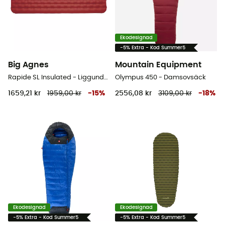
Ekodesignad
-5% Extra - Kod Summer5
Big Agnes
Mountain Equipment
Rapide SL Insulated - Liggunderlag
Olympus 450 - Damsovsäck
1659,21 kr
1959,00 kr
-
15
%
2556,08 kr
3109,00 kr
-
18
%
Ekodesignad
Ekodesignad
-5% Extra - Kod Summer5
-5% Extra - Kod Summer5