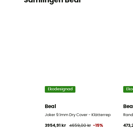
Samlingen Beal
Ekodesignad
Eko
Beal
Bea
Joker 9.1mm Dry Cover - Klätterrep
Rand
3954,91 kr
4659,00 kr
-15%
473,