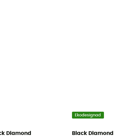
Ekodesignad
ck Diamond
Black Diamond