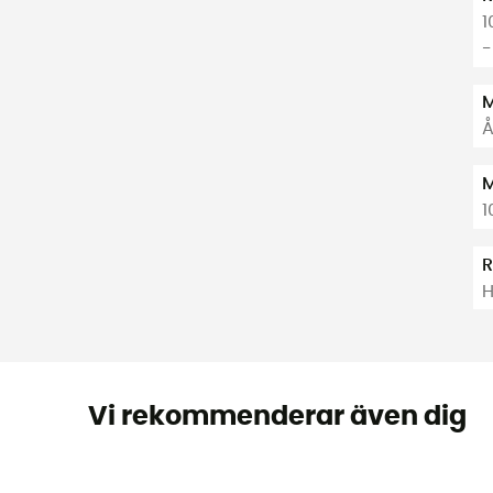
1
-
M
Å
M
1
H
Vi rekommenderar även dig