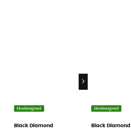
Ekodesignad
Ekodesignad
Black Diamond
Black Diamond