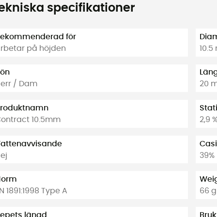
ekniska specifikationer
ekommenderad för
Dia
rbetar på höjden
10.
ön
Län
err / Dam
20 m
roduktnamn
Stat
ontract 10.5mm
2,9 
attenavvisande
Casi
ej
39%
Norm
Weig
N 1891:1998 Type A
66 g
epets längd
Bruk