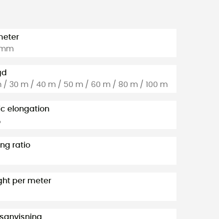
meter
5 mm
gd
 / 30 m / 40 m / 50 m / 60 m / 80 m / 100 m
ic elongation
%
ng ratio
ht per meter
sanvisning