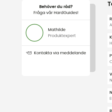
T
Behöver du råd?
Fråga vår HardGuides!
R
A
Mathilde
Produktexpert
K
H
Kontakta via meddelande
P
C
V
N
E
R