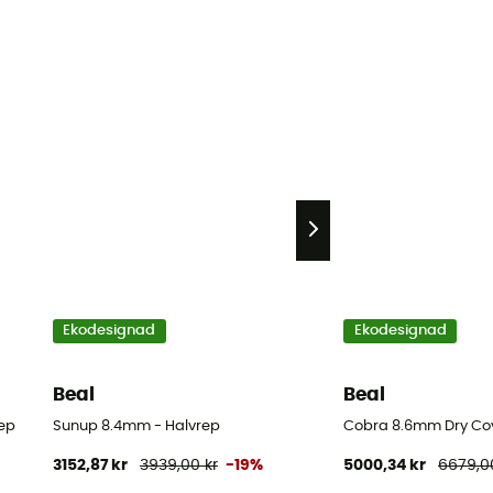
Ekodesignad
Ekodesignad
Beal
Beal
ep
Sunup 8.4mm - Halvrep
Cobra 8.6mm Dry Cov
3152,87 kr
3939,00 kr
-19%
5000,34 kr
6679,0