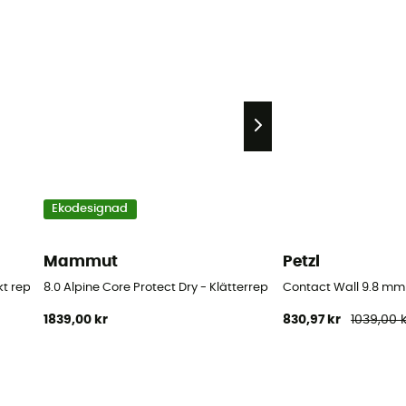
Ekodesignad
Mammut
Petzl
kt rep
8.0 Alpine Core Protect Dry - Klätterrep
Contact Wall 9.8 mm 
1839,00 kr
830,97 kr
1039,00 k