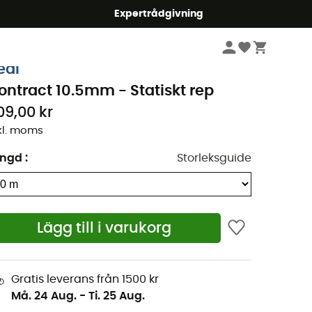
mmer5
Expertrådgivning
Klättring
Klätterrep
eal
ontract 10.5mm - Statiskt rep
09,00 kr
kl. moms
ängd
:
Storleksguide
Lägg till i varukorg
Gratis leverans från 1500 kr
Må. 24 Aug.
-
Ti. 25 Aug.