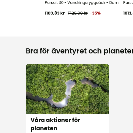
Pursuit 30 - Vandringsryggsäck - Dam
Purs
1109,83 kr
1729,00 kr
-35%
1013,
Bra för äventyret och planeten
Våra aktioner för
planeten