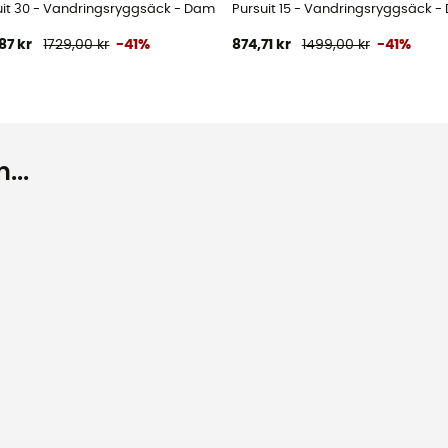
uit 30 - Vandringsryggsäck - Dam
Pursuit 15 - Vandringsryggsäck 
87 kr
1729,00 kr
-41%
874,71 kr
1499,00 kr
-41%
...