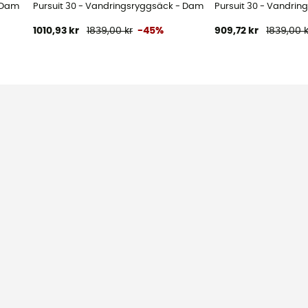
- Dam
Pursuit 30 - Vandringsryggsäck - Dam
Pursuit 30 - Vandrin
1010,93 kr
1839,00 kr
-45%
909,72 kr
1839,00 k