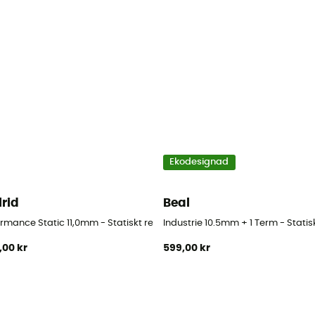
Ekodesignad
lrid
Beal
rmance Static 11,0mm - Statiskt rep
Industrie 10.5mm + 1 Term - Statis
,00 kr
599,00 kr