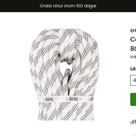
arerbjudanden 🔥 -5 % EXTRA vid köp av 2 produkter* kod Su
Gratis retur inom 100 dagar
Ekodesignad
B
C
8
in
L