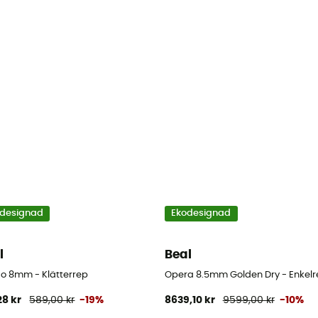
designad
Ekodesignad
l
Beal
o 8mm - Klätterrep
Opera 8.5mm Golden Dry - Enkelr
28 kr
589,00 kr
-19%
8639,10 kr
9599,00 kr
-10%