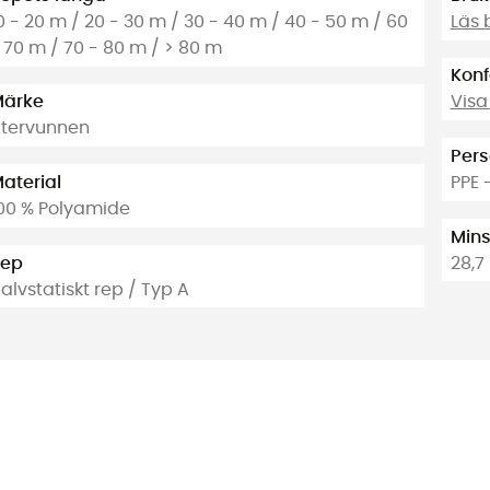
0 - 20 m / 20 - 30 m / 30 - 40 m / 40 - 50 m / 60
Läs 
 70 m / 70 - 80 m / > 80 m
Konf
ärke
Visa
tervunnen
Pers
aterial
PPE 
00 % Polyamide
Mins
Rep
28,7
alvstatiskt rep / Typ A