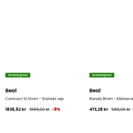
Minsta brottlast
15,8 kN
Ekodesignad
Ekodesignad
Beal
Beal
Contract 10.5mm - Statiskt rep
Rando 8mm - Klätterr
1836,62 kr
1999,00 kr
-8%
473,28 kr
589,00 kr