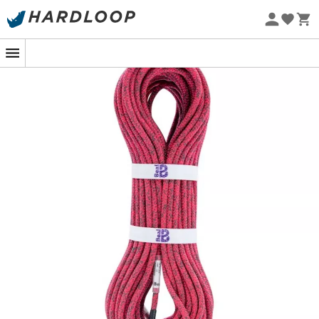
Sommarerbjudanden 🔥 -5 % EXTRA vid köp av 2 produkter*
kod Summer5
Ekodesignad