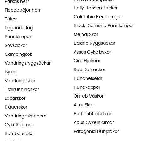
Parkas herr
Helly Hansen Jackor
Fleecetröjor herr
Columbia Fleecetröjor
Tältar
Black Diamond Pannlampor
Liggunderlag
Meindl Skor
Pannlampor
Dakine Ryggsäckar
Sovsäckar
Assos Cykelbyxor
Campingkök
Giro Hjälmar
Vandringsryggsäckar
Rab Dunjackor
Isyxor
Hundhelselar
Vandringsskor
Hundkoppel
Trailrunningskor
Ortlieb Väskor
Löparskor
Altra Skor
Klätterskor
Buff Tubhalsdukar
Vandringsskor barn
Abus Cykelhjälmar
Cykelhjälmar
Patagonia Dunjackor
Barnbärstolar