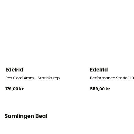
Material
Polyamide, Aramide
Rep
Nauha
Diameter
5 mm
Edelrid
Edelrid
Längd
Pes Cord 4mm - Statiskt rep
Performance Static 11,0
30 m / 40 m / 50 m / 60 m
179,00 kr
569,00 kr
Weight per meter
21 g
Samlingen Beal
Personlig skyddsutrustning
PPE - Category 3