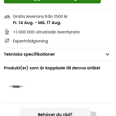
Gratis leverans från 1500 kr
Fr. 14 Aug.
-
Må. 17 Aug.
+1 000 000 utrustade äventyrare
Expertrådgivning
Tekniska specifikationer
Rekommenderad för
Produkt(er) som är kopplade till denna artikel
Klättring / Bergsbestigning
Kön
Herr / Dam
Produktnamn
Back Up Line 5mm
Behöver du råd?