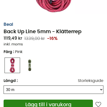
Beal
Back Up Line 5mm - Klätterrep
1119,49 kr
1339,00 kr
-16%
inkl. moms
Färg
:
Pink
Längd
:
Storleksguide
Lägg till i varukorg