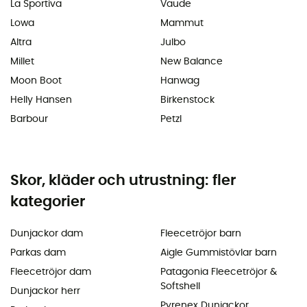
La Sportiva
Vaude
Lowa
Mammut
Altra
Julbo
Millet
New Balance
Moon Boot
Hanwag
Helly Hansen
Birkenstock
Barbour
Petzl
Skor, kläder och utrustning: fler
kategorier
Dunjackor dam
Fleecetröjor barn
Parkas dam
Aigle Gummistövlar barn
Fleecetröjor dam
Patagonia Fleecetröjor &
Softshell
Dunjackor herr
Pyrenex Dunjackor