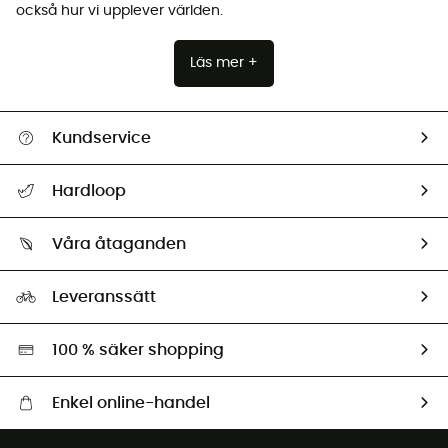
också hur vi upplever världen.
Läs mer +
Kundservice
Hjälp & Kontakt
Hardloop
Spåra mitt paket
Vilka är vi?
Retur & återbetalning
Våra åtaganden
HardGuides
Storleksguide
Vårt fotavtryck
Ambassadörer
Leveranssätt
Second hand
Miljöanpassat urval
100 % säker shopping
Enkel online-handel
Fraktfritt från 1500 kr