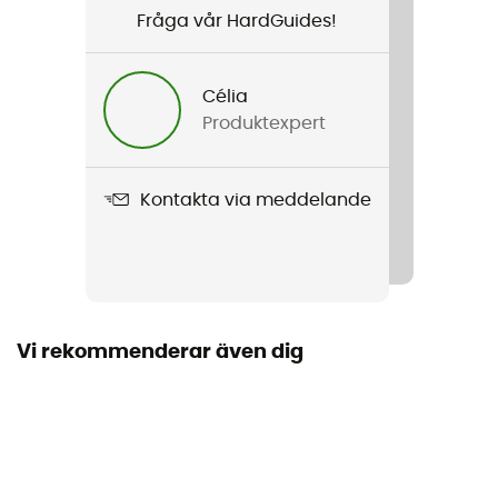
Fråga vår HardGuides!
Vattenavvisande
Nej
Célia
Egenskaper
Produktexpert
Usage : hissage, rappel, mouflage, secours en
crevasse, main courante
Kontakta via meddelande
Norm
EN 564: 2023, UIAA 102 Accessory Cord
Material
Polyamid / Aramid
Vi rekommenderar även dig
Repets längd
30 - 40 m / 50 - 60 m / 60 - 70 m
Märke
Återvunnen / Garanterat europeiskt ursprung