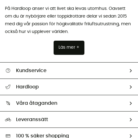
På Hardloop anser vi att livet ska levas utomhus. Oavsett
om du är nybörjare eller toppidrottare delar vi sedan 2015
med dig vår passion för högkvalitativ friluftsutrustning, men
också hur vi upplever världen.
Läs mer +
Kundservice
Hjälp & Kontakt
Hardloop
Spåra mitt paket
Vilka är vi?
Retur & återbetalning
Våra åtaganden
HardGuides
Storleksguide
Vårt fotavtryck
Ambassadörer
Leveranssätt
Second hand
Miljöanpassat urval
100 % säker shopping