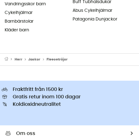
Buff Tubhalsdukar
Vandringsskor barn
Abus Cykelhjälmar
Cykelhjälmar
Patagonia Dunjackor
Barnbärstolar
Kläder barn
Herr
Jackor
Fleecetröjor
Fraktfritt från 1500 kr
Gratis retur inom 100 dagar
Koldioxidneutralitet
Om oss