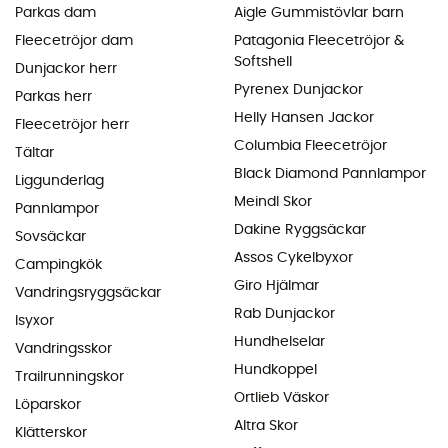
Parkas dam
Aigle Gummistövlar barn
Fleecetröjor dam
Patagonia Fleecetröjor &
Softshell
Dunjackor herr
Pyrenex Dunjackor
Parkas herr
Helly Hansen Jackor
Fleecetröjor herr
Columbia Fleecetröjor
Tältar
Black Diamond Pannlampor
Liggunderlag
Meindl Skor
Pannlampor
Dakine Ryggsäckar
Sovsäckar
Assos Cykelbyxor
Campingkök
Giro Hjälmar
Vandringsryggsäckar
Rab Dunjackor
Isyxor
Hundhelselar
Vandringsskor
Hundkoppel
Trailrunningskor
Ortlieb Väskor
Löparskor
Altra Skor
Klätterskor