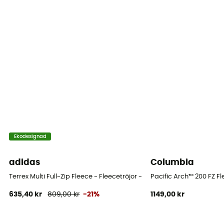
Ekodesignad
adidas
Columbia
Terrex Multi Full-Zip Fleece - Fleecetröjor - Herr
Pacific Arch™ 200 FZ Fl
635,40 kr
809,00 kr
-21%
1149,00 kr