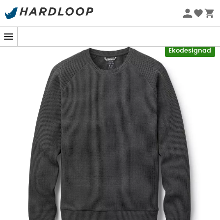
Sommarerbjudanden 🔥 -5 % EXTRA vid köp av 2 produkter*
kod Summer5
-5% Extra - Kod Summer5
Ekodesignad
På toppen av en vindpinad ås börjar solen bryta igenom
molnen, och varje steg för dig närmare den hisnande
utsikten du så länge drömt om. I dessa ögonblick blir
Hepton Crew
från
Rab
din bästa följeslagare. Designad