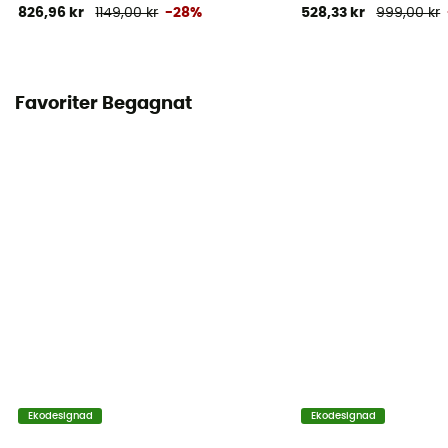
826,96 kr
1149,00 kr
-28%
528,33 kr
999,00 kr
Favoriter Begagnat
Ekodesignad
Ekodesignad