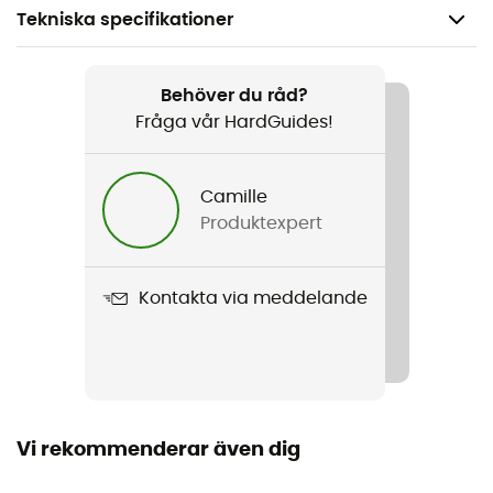
Tekniska specifikationer
Rekommenderad för
Vandring / Klättring / Touring Skidåkning / Vandring /
Behöver du råd?
Bergsbestigning / Ski / Skid Bergsbestigning /
Fråga vår HardGuides!
Vintersporter
Camille
Kön
Produktexpert
Herr
Vikt
Kontakta via meddelande
253 g (M)
Produktnamn
Hepton Crew
Märke
Vi rekommenderar även dig
Återvunnen / PFC-Free