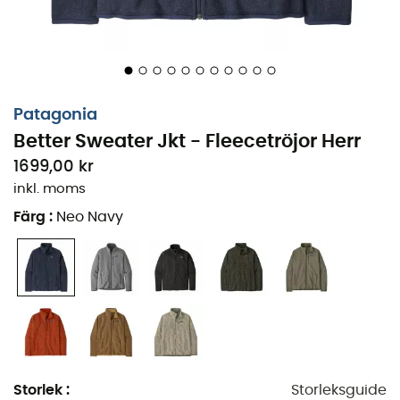
silhuetten och ge en perfekt passform. Slutligen är
M's
Better Sweater Jkt
funktionell, tack vare sina
värmefickor med dragkedja som gör att du kan värma
händerna på vintern, samt sina
innerfickor
för att bära
med dig dina viktiga saker.
M's Better Sweater Jkt
är
den
fleecetröja
du behöver för vardagen.
Patagonia
Better Sweater Jkt - Fleecetröjor Herr
Material: fleece 100% återvunnen polyester, 339
1699,00 kr
g/m², färgad med en teknik som är mer miljövänlig
inkl. moms
och som avsevärt minskar förbrukningen av
färgämnen, energi och vatten jämfört med
Färg
:
Neo Navy
konventionella metoder
Åtsittande passform
Varm fleecetröja av medeltjockt 100% återvunnen
polyester, färgad med en teknik som är mer
miljövänlig och som avsevärt minskar
förbrukningen av färgämnen, energi och vatten
jämfört med konventionella metoder
Storlek
:
Storleksguide