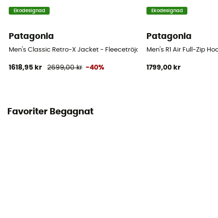
Ekodesignad
Ekodesignad
Patagonia
Patagonia
Men's Classic Retro-X Jacket - Fleecetröjor - Herr
Men's R1 Air Full-Zip Ho
1618,95 kr
2699,00 kr
-40%
1799,00 kr
Favoriter Begagnat