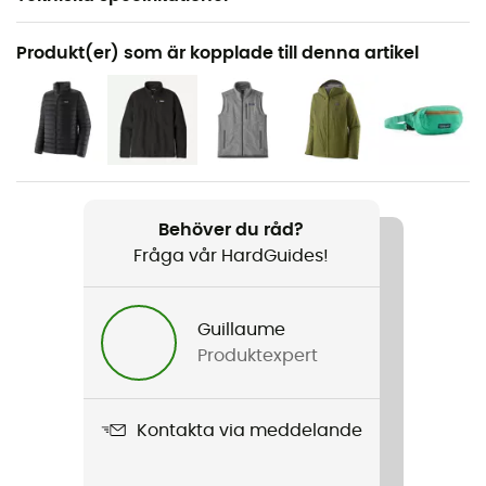
Rekommenderad för
Produkt(er) som är kopplade till denna artikel
Vandring / Den dagliga
Kön
Herr
Vikt
638 g
Behöver du råd?
Fråga vår HardGuides!
Produktnamn
M's Better Sweater Jkt
Guillaume
Produktexpert
Egenskaper
Höjd vid höfterna - Inre fickor för förvaring - 2 fickor för
handvärmare
Kontakta via meddelande
Skärning