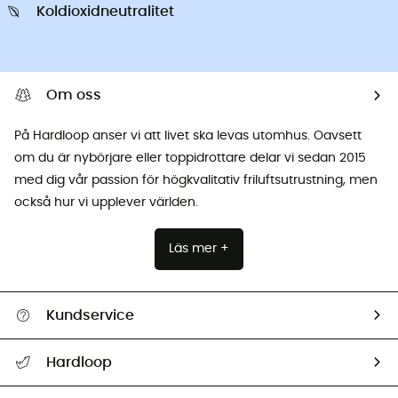
Koldioxidneutralitet
Om oss
På Hardloop anser vi att livet ska levas utomhus. Oavsett
om du är nybörjare eller toppidrottare delar vi sedan 2015
med dig vår passion för högkvalitativ friluftsutrustning, men
också hur vi upplever världen.
Läs mer +
Kundservice
Hjälp & Kontakt
Hardloop
Spåra mitt paket
Vilka är vi?