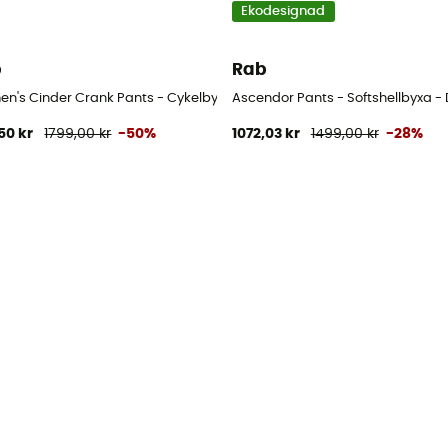
Ekodesignad
b
Rab
Dam
n's Cinder Crank Pants - Cykelbyxa - Dam
Ascendor Pants - Softshellbyxa 
50 kr
1799,00 kr
-50%
1072,03 kr
1499,00 kr
-28%