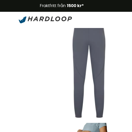
Somm
Fraktfritt från
1500 kr*