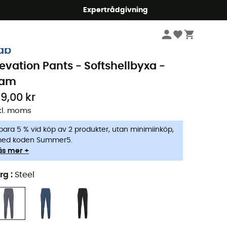
mmer5
Expertrådgivning
Dam
Kläder
Byxor
ab
levation Pants - Softshellbyxa -
am
19,00 kr
kl. moms
para 5 % vid köp av 2 produkter, utan minimiinköp,
ed koden Summer5.
äs mer +
rg
:
Steel