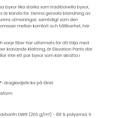
ssa byxor lika starka som traditionella byxor,
 är kända för. Denna geniala blandning av
aturens utmaningar, samtidigt som den
romisser mellan komfort och hållbarhet, här
h varje fiber har utformats för att följa med
er krävande klättring, är Elevation Pants där
lar inte ett par byxor som kan skratta i
®-dragkedjeficka på låret
ssform
arbonfri DWR (205 g/m²) - 89 % polyamid, 11