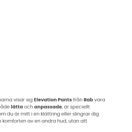
parna visar sig
Elevation Pants
från
Rab
vara
 både
lätta
och
anpassade
, är speciellt
m du är mitt i en klättring eller slingrar dig
ch komforten av en andra hud, utan att