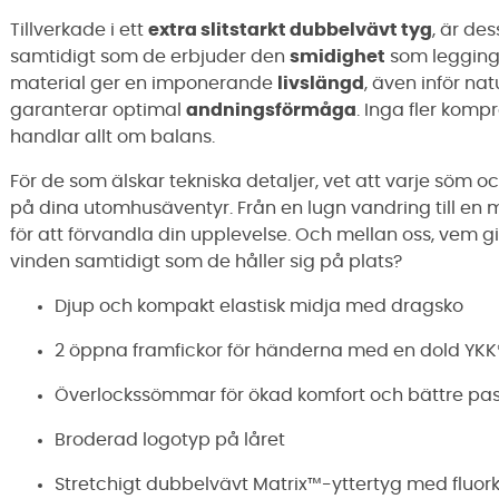
Tillverkade i ett
extra slitstarkt dubbelvävt tyg
, är de
samtidigt som de erbjuder den
smidighet
som leggings
material ger en imponerande
livslängd
, även inför n
garanterar optimal
andningsförmåga
. Inga fler komp
handlar allt om balans.
För de som älskar tekniska detaljer, vet att varje söm oc
på dina utomhusäventyr. Från en lugn vandring till en m
för att förvandla din upplevelse. Och mellan oss, vem gil
vinden samtidigt som de håller sig på plats?
Djup och kompakt elastisk midja med dragsko
2 öppna framfickor för händerna med en dold YKK
Överlockssömmar för ökad komfort och bättre pa
Broderad logotyp på låret
Stretchigt dubbelvävt Matrix™-yttertyg med fluork