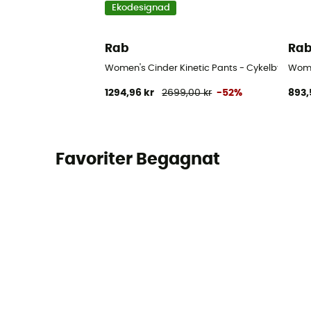
Ekodesignad
Rab
Ra
Women's Cinder Kinetic Pants - Cykelbyxa - 
Wome
1294,96 kr
2699,00 kr
-52%
893,
Favoriter Begagnat