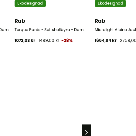
Ekodesignad
Ekodesignad
Rab
Rab
- Dam
Torque Pants - Softshellbyxa - Dam
Microlight Alpine Jac
1072,03 kr
1499,00 kr
-28%
1654,94 kr
2759,00