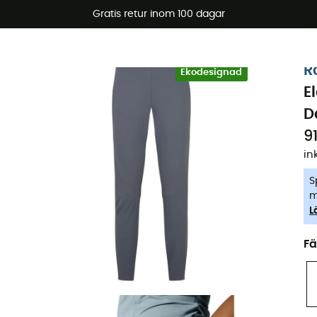
arerbjudanden 🔥 -5 % EXTRA vid köp av 2 produkter* kod Su
Gratis retur inom 100 dagar
-5% Extra - Kod Summer5
R
Ekodesignad
E
D
9
in
S
m
L
Fä