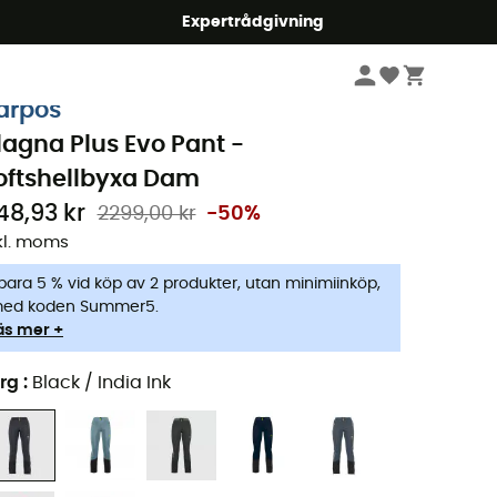
mmer5
Expertrådgivning
Dam
Kläder
Byxor
arpos
lagna Plus Evo Pant -
oftshellbyxa Dam
148,93 kr
2299,00 kr
-50%
kl. moms
para 5 % vid köp av 2 produkter, utan minimiinköp,
ed koden Summer5.
äs mer +
rg
:
Black / India Ink