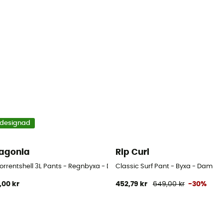
designad
agonia
Rip Curl
Torrentshell 3L Pants - Regnbyxa - Dam
Classic Surf Pant - Byxa - Dam
,00 kr
452,79 kr
649,00 kr
-30%