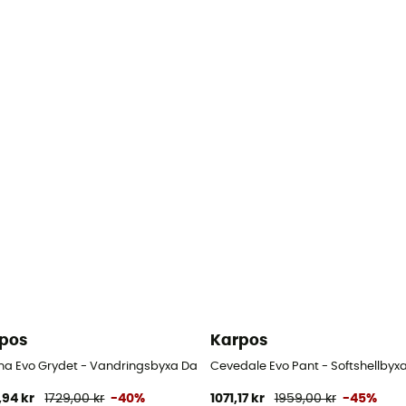
pos
Karpos
na Evo Grydet - Vandringsbyxa Dam
Cevedale Evo Pant - Softshellby
,94 kr
1729,00 kr
-40%
1071,17 kr
1959,00 kr
-45%