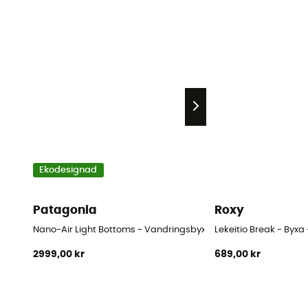
Ekodesignad
Patagonia
Roxy
Nano-Air Light Bottoms - Vandringsbyxor - Dam
Lekeitio Break - Byx
2999,00 kr
689,00 kr