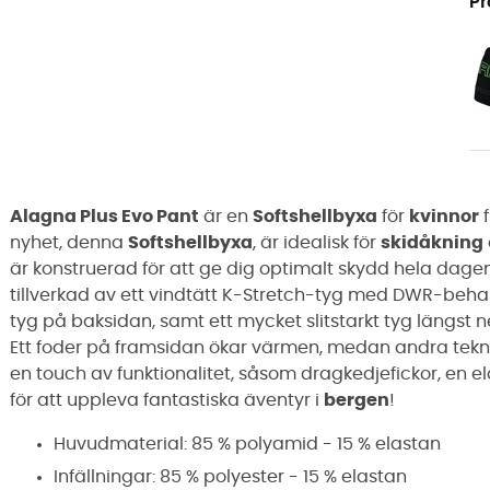
Pr
Alagna Plus Evo Pant
är en
Softshellbyxa
för
kvinnor
f
nyhet, denna
Softshellbyxa
, är idealisk för
skidåkning
är konstruerad för att ge dig optimalt skydd hela dage
tillverkad av ett vindtätt K-Stretch-tyg med DWR-beha
tyg på baksidan, samt ett mycket slitstarkt tyg längst 
Ett foder på framsidan ökar värmen, medan andra tekni
en touch av funktionalitet, såsom dragkedjefickor, en el
för att uppleva fantastiska äventyr i
bergen
!
Huvudmaterial: 85 % polyamid - 15 % elastan
Infällningar: 85 % polyester - 15 % elastan