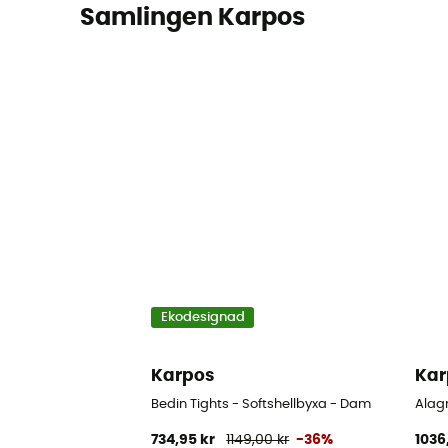
Samlingen Karpos
Ekodesignad
Karpos
Kar
Bedin Tights - Softshellbyxa - Dam
Alag
734,95 kr
1149,00 kr
-36%
1036