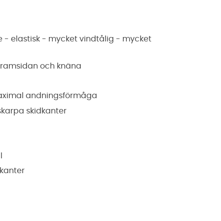
- elastisk - mycket vindtålig - mycket
 framsidan och knäna
 maximal andningsförmåga
skarpa skidkanter
l
dkanter