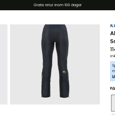
arerbjudanden 🔥 -5 % EXTRA vid köp av 2 produkter* kod Su
Gratis retur inom 100 dagar
-5% Extra - Kod Summer5
K
A
S
1
in
S
m
L
Fä