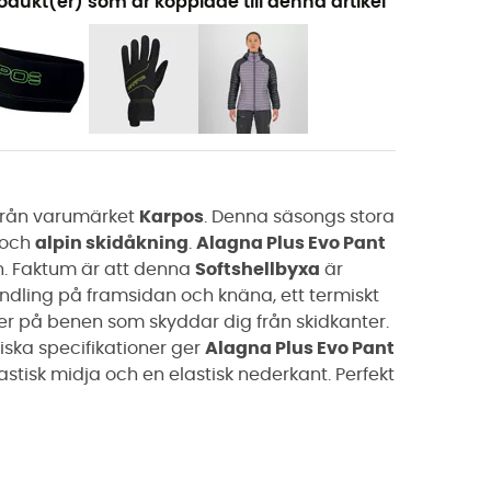
odukt(er) som är kopplade till denna artikel
rån varumärket
Karpos
. Denna säsongs stora
och
alpin skidåkning
.
Alagna Plus Evo Pant
n. Faktum är att denna
Softshellbyxa
är
ndling på framsidan och knäna, ett termiskt
ner på benen som skyddar dig från skidkanter.
ska specifikationer ger
Alagna Plus Evo Pant
astisk midja och en elastisk nederkant. Perfekt