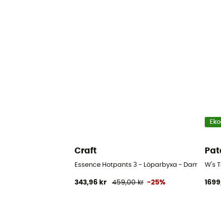
Eko
Craft
Pat
Essence Hotpants 3 - Löparbyxa - Dam
W's 
343,96 kr
459,00 kr
-25%
1699