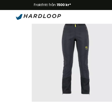
Somm
Fraktfritt från
1500 kr*