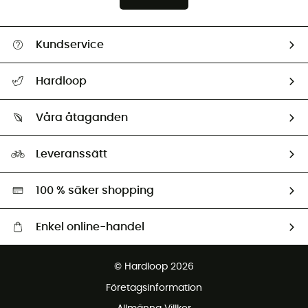
Kundservice
Hjälp & Kontakt
Hardloop
Spåra mitt paket
Vilka är vi?
Retur & återbetalning
Våra åtaganden
HardGuides
Storleksguide
Vårt fotavtryck
Ambassadörer
Leveranssätt
Second hand
Miljöanpassat urval
100 % säker shopping
Enkel online-handel
Fraktfritt från 1500 kr
© Hardloop 2026
Gratis retur inom 100 dagar
Företagsinformation
Gratis kundservice