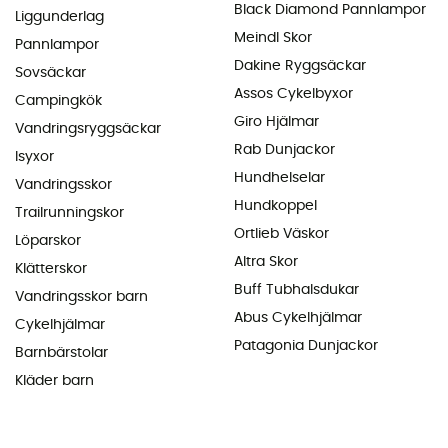
Black Diamond Pannlampor
Liggunderlag
Meindl Skor
Pannlampor
Dakine Ryggsäckar
Sovsäckar
Assos Cykelbyxor
Campingkök
Giro Hjälmar
Vandringsryggsäckar
Rab Dunjackor
Isyxor
Hundhelselar
Vandringsskor
Hundkoppel
Trailrunningskor
Ortlieb Väskor
Löparskor
Altra Skor
Klätterskor
Buff Tubhalsdukar
Vandringsskor barn
Abus Cykelhjälmar
Cykelhjälmar
Patagonia Dunjackor
Barnbärstolar
Kläder barn