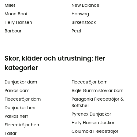
Millet
New Balance
Moon Boot
Hanwag
Helly Hansen
Birkenstock
Barbour
Petzl
Skor, kläder och utrustning: fler
kategorier
Dunjackor dam
Fleecetröjor barn
Parkas dam
Aigle Gummistövlar barn
Fleecetröjor dam
Patagonia Fleecetröjor &
Softshell
Dunjackor herr
Pyrenex Dunjackor
Parkas herr
Helly Hansen Jackor
Fleecetröjor herr
Columbia Fleecetröjor
Tältar