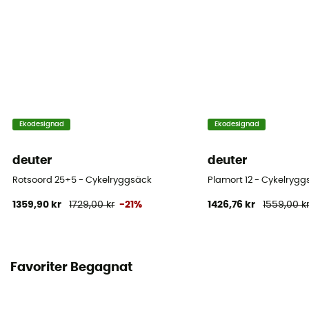
Dimensioner
50 x 27 x 17 cm
Åtkomst till väskan
Höjd / Front
Egenskaper midjebälte
Ekodesignad
Ekodesignad
Justerbar bredd / Vadderad / Poches
deuter
deuter
Egenskaper bröstremmar
Rotsoord 25+5 - Cykelryggsäck
Plamort 12 - Cykelryg
Justerbar bredd / Justerbar höjd
1359,90 kr
1729,00 kr
-21%
1426,76 kr
1559,00 k
Hjälmhängare
Compatible
Favoriter Begagnat
Bärande system
Andningsbar nätrygg / Påminnelser om lastning /
Shoulder straps