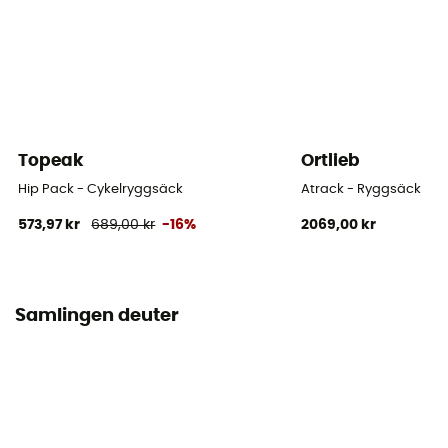
Längd rygg
48 cm
Bredd
25 cm
Topeak
Ortlieb
Regnskydd
Hip Pack - Cykelryggsäck
Atrack - Ryggsäck
Ja
573,97 kr
689,00 kr
-16%
2069,00 kr
Märke
Bluesign / PFC-Free
Samlingen deuter
Utrustningshållare
Ja
Volym
18 L