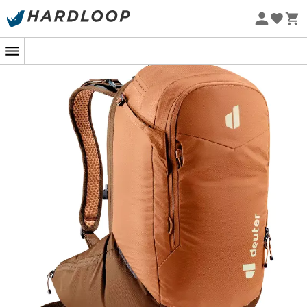
Sommarerbjudanden 🔥 -5 % EXTRA vid köp av 2 produkter*
kod Summer5
Ekodesignad