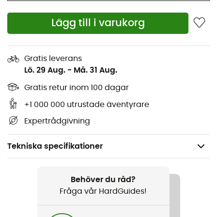
Lägg till i varukorg
Gratis leverans
Lö. 29 Aug.
-
Må. 31 Aug.
Gratis retur inom 100 dagar
+1 000 000 utrustade äventyrare
Expertrådgivning
Tekniska specifikationer
Rekommenderad för
Mountainbike / Cykel
Behöver du råd?
Fråga vår HardGuides!
Kön
Dam