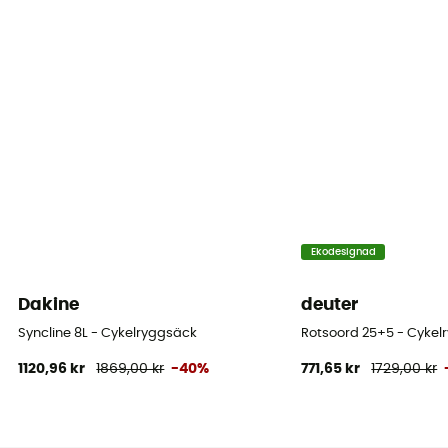
Kompressionsremmar
Ja
Fack
Outils
Ekodesignad
Dakine
deuter
Syncline 8L - Cykelryggsäck
Rotsoord 25+5 - Cykel
1120,96 kr
1869,00 kr
-40%
771,65 kr
1729,00 kr