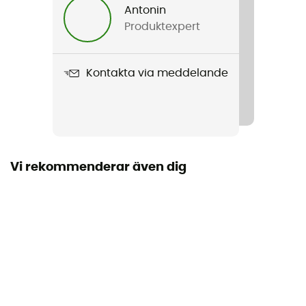
Antonin
Produktexpert
Vikt
1 520 g
Kontakta via meddelande
Produktnamn
Attack 18 SL
Kompatibelt vätskesystem
Ja
Vi rekommenderar även dig
Använd teknologi
deuter Airstripes
Regntäthet
Nej
Material
150D PA DOBBY