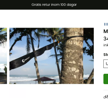
arerbjudanden 🔥 -5 % EXTRA vid köp av 2 produkter* kod Su
Gratis retur inom 100 dagar
T
M
3
in
St