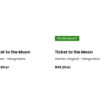
Ekodesignad
ket to the Moon
Ticket to the Moon
test - Hängmatta
Hamac Original - Hängmatta
,00 kr
809,00 kr