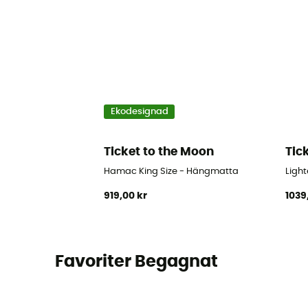
Ekodesignad
Ticket to the Moon
Tic
Hamac King Size - Hängmatta
Ligh
919,00 kr
1039
Favoriter Begagnat