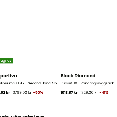
gagnat
Sportiva
Black Diamond
librium ST GTX - Second Hand Alpinkängor - Herr - Svart - 43.5
Pursuit 30 - Vandringsryggsäck 
,92 kr
3799,00 kr
-50%
1013,87 kr
1729,00 kr
-41%