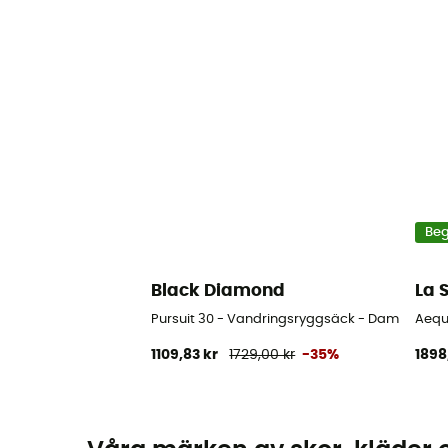
Be
Black Diamond
La 
Pursuit 30 - Vandringsryggsäck - Dam
Aequi
1109,83 kr
1729,00 kr
-35%
1898