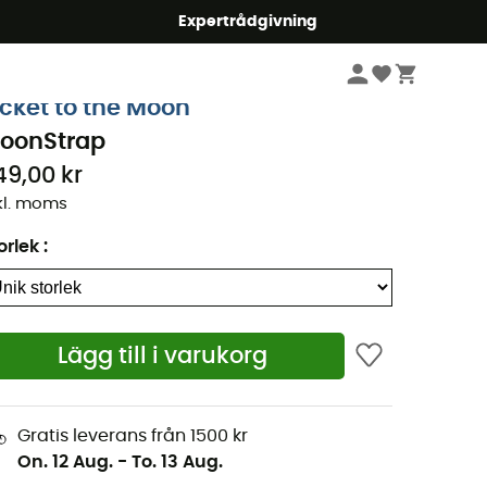
mmer5
Expertrådgivning
Camping & Bivack
Camping sover
Hängmattor
icket to the Moon
oonStrap
49,00 kr
kl. moms
orlek
:
Lägg till i varukorg
Gratis leverans från 1500 kr
On. 12 Aug.
-
To. 13 Aug.