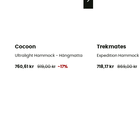
Cocoon
Trekmates
Ultralight Hammock - Hängmatta
Expedition Hammock
760,61 kr
919,00 kr
-17%
718,17 kr
869,00 kr