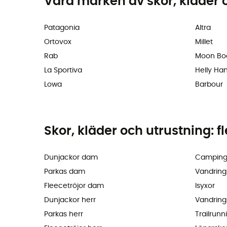
Våra märken av skor, kläder 
Patagonia
Altra
Ortovox
Millet
Rab
Moon Bo
La Sportiva
Helly Ha
Lowa
Barbour
Skor, kläder och utrustning: f
Dunjackor dam
Camping
Parkas dam
Vandring
Fleecetröjor dam
Isyxor
Dunjackor herr
Vandring
Parkas herr
Trailrunn