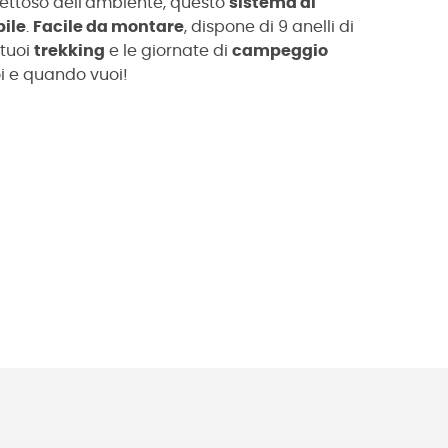
ettoso dell'ambiente, questo
sistema di
bile
.
Facile da montare
, dispone di 9 anelli di
 tuoi
trekking
e le giornate di
campeggio
oi e quando vuoi!