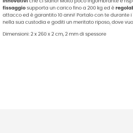
innovativi
che ci siano! Molto poco ingombrante e risp
fissaggio
supporta un carico fino a 200 kg ed è
regola
attacco ed è garantito 10 anni! Portalo con te durante i
nella sua custodia e goditi un meritato riposo, dove vu
Dimensioni:
2 x 260 x 2 cm,
2 mm di spessore