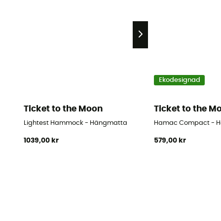
Ekodesignad
Ticket to the Moon
Ticket to the M
Lightest Hammock - Hängmatta
Hamac Compact - 
1039,00 kr
579,00 kr