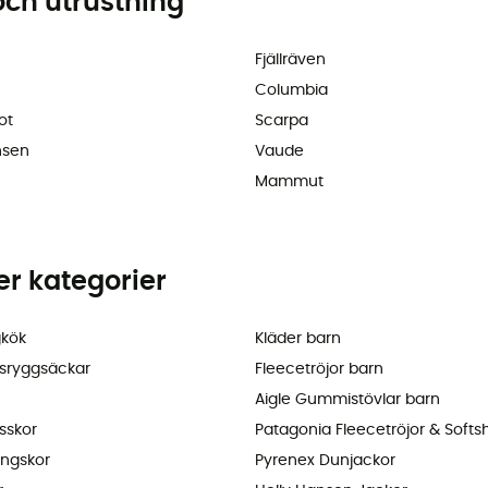
och utrustning
Fjällräven
Columbia
ot
Scarpa
nsen
Vaude
Mammut
ler kategorier
kök
Kläder barn
sryggsäckar
Fleecetröjor barn
Aigle Gummistövlar barn
sskor
Patagonia Fleecetröjor & Softsh
ingskor
Pyrenex Dunjackor