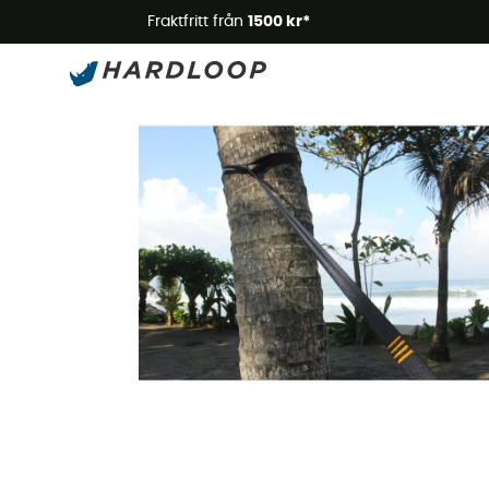
Somm
Fraktfritt från
1500 kr*