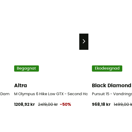
Begagnat
Ekodesignad
Altra
Black Diamond
- Dam
M Olympus 6 Hike Low GTX - Second Hand Vandringsskor - Herr
Pursuit 15 - Vandrin
1208,92 kr
2419,00 kr
-50%
968,18 kr
1499,00 k