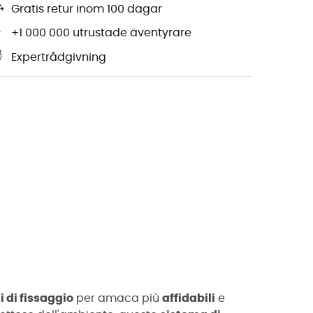
Gratis retur inom 100 dagar
+1 000 000 utrustade äventyrare
Expertrådgivning
i di fissaggio
per amaca più
affidabili
e