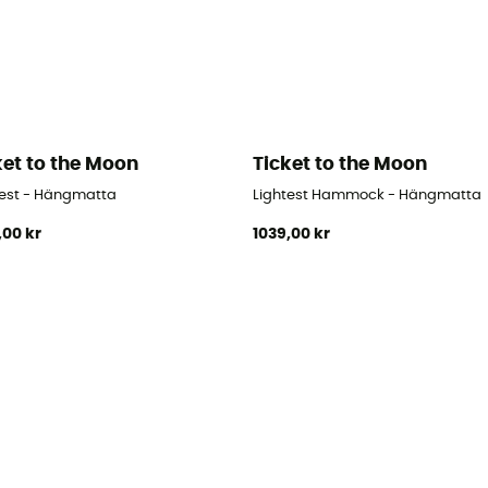
ket to the Moon
Ticket to the Moon
test - Hängmatta
Lightest Hammock - Hängmatta
,00 kr
1039,00 kr