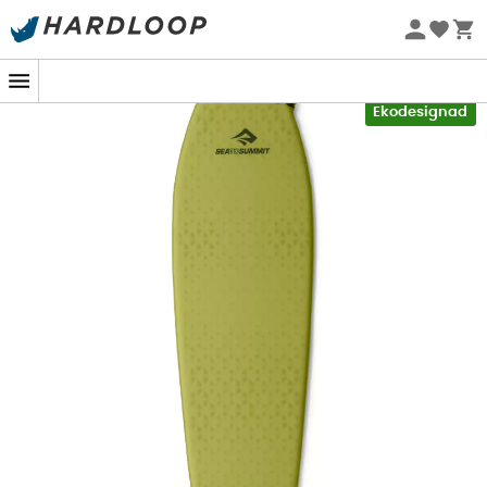
Sommarerbjudanden 🔥 -5 % EXTRA vid köp av 2 produkter*
kod Summer5
-5% Extra - Kod Summer5
Ekodesignad