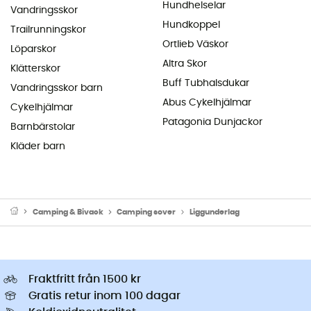
Hundhelselar
Vandringsskor
Hundkoppel
Trailrunningskor
Ortlieb Väskor
Löparskor
Altra Skor
Klätterskor
Buff Tubhalsdukar
Vandringsskor barn
Abus Cykelhjälmar
Cykelhjälmar
Patagonia Dunjackor
Barnbärstolar
Kläder barn
Camping & Bivack
Camping sover
Liggunderlag
Fraktfritt från 1500 kr
Gratis retur inom 100 dagar