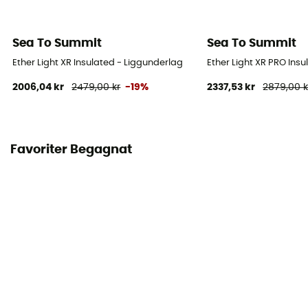
Sea To Summit
Sea To Summit
Ether Light XR Insulated - Liggunderlag
Ether Light XR PRO Ins
2006,04 kr
2479,00 kr
-19%
2337,53 kr
2879,00 k
Favoriter Begagnat