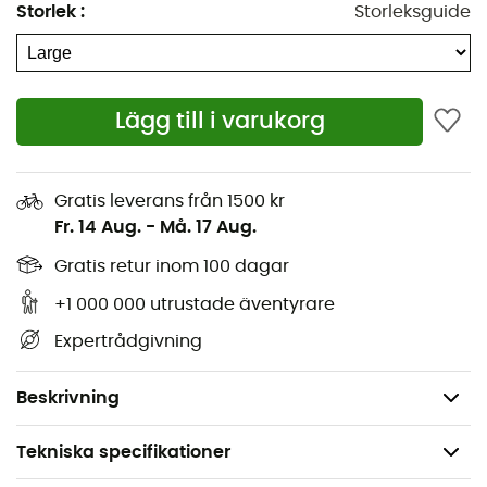
Storlek
:
Storleksguide
Lägg till i varukorg
Gratis leverans från 1500 kr
Fr. 14 Aug.
-
Må. 17 Aug.
Gratis retur inom 100 dagar
75D polyester, har denna matta en solid bas som kan
+1 000 000 utrustade äventyrare
motstå nötning. Med sina 3,8 cm tjocklek kommer du att
Expertrådgivning
vara upphöjd under alla de säsonger du väljer att
använda den. Denna
4-säsongs liggunderlag
kommer
att bli din stolthet!
Beskrivning
Tekniska specifikationer