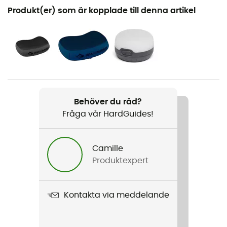
Rekommenderad för
Produkt(er) som är kopplade till denna artikel
Camping
Kön
Herr / Dam
Vikt
840 g (Regular) / 1 080 g (Regular Rectangular Wide)
Behöver du råd?
/ 1 050 g (Large) / 1 180 g (Large Rectangular)
Fråga vår HardGuides!
Produktnamn
Camp Self Inflating Mat
Camille
Produktexpert
R-värde
4,2
Kontakta via meddelande
Märke
Bluesign