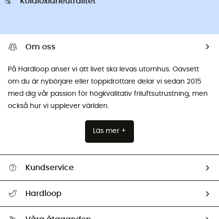
Koldioxidneutralitet
Om oss
På Hardloop anser vi att livet ska levas utomhus. Oavsett
om du är nybörjare eller toppidrottare delar vi sedan 2015
med dig vår passion för högkvalitativ friluftsutrustning, men
också hur vi upplever världen.
Läs mer +
Kundservice
Hjälp & Kontakt
Hardloop
Spåra mitt paket
Vilka är vi?
Retur & återbetalning