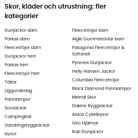
Skor, kläder och utrustning: fler
kategorier
Dunjackor dam
Fleecetröjor barn
Parkas dam
Aigle Gummistövlar barn
Fleecetröjor dam
Patagonia Fleecetröjor &
Softshell
Dunjackor herr
Pyrenex Dunjackor
Parkas herr
Helly Hansen Jackor
Fleecetröjor herr
Columbia Fleecetröjor
Tältar
Black Diamond Pannlampor
Liggunderlag
Meindl Skor
Pannlampor
Dakine Ryggsäckar
Sovsäckar
Assos Cykelbyxor
Campingkök
Giro Hjälmar
Vandringsryggsäckar
Rab Dunjackor
Isyxor