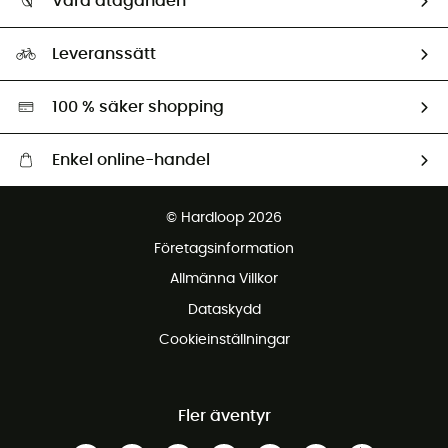
Våra åtaganden
HardGuides
Storleksguide
Vårt fotavtryck
Ambassadörer
Leveranssätt
Second hand
Miljöanpassat urval
100 % säker shopping
Enkel online-handel
Fraktfritt från 1500 kr
© Hardloop 2026
Gratis retur inom 100 dagar
Företagsinformation
Gratis kundservice
Allmänna Villkor
Dataskydd
Cookieinställningar
Fler äventyr