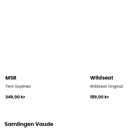
Tak
Enkel
Takets täthet (mm)
3 000 mm
Takets material
100% Polyester; 75 D Polyurethane coated
Liggunderlag
MSR
Wildseat
Ingår ej
Tent Guylines
Wildseat Original
349,00 kr
189,00 kr
Samlingen Vaude