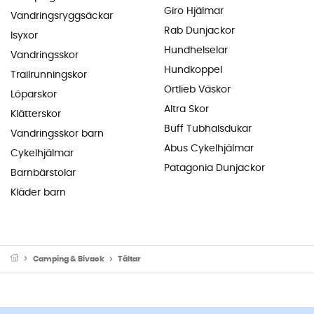
Giro Hjälmar
Vandringsryggsäckar
Rab Dunjackor
Isyxor
Hundhelselar
Vandringsskor
Hundkoppel
Trailrunningskor
Ortlieb Väskor
Löparskor
Altra Skor
Klätterskor
Buff Tubhalsdukar
Vandringsskor barn
Abus Cykelhjälmar
Cykelhjälmar
Patagonia Dunjackor
Barnbärstolar
Kläder barn
Camping & Bivack
Tältar