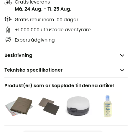
grupper. Optimering av utrymme:
Gratis leverans
kupolkonstruktion som ger gott om plats i
Må. 24 Aug.
-
Ti. 25 Aug.
vestibulen och lätt tunneltält i de angränsande
Gratis retur inom 100 dagar
rummen
+1 000 000 utrustade äventyrare
Kontinuerlig ventilationsreglering från insidan via
fönster
Expertrådgivning
Yttertält: 100% Polyester; 75 D Polyuretan
Schmerber: 3 000 mm
Beskrivning
Tekniska specifikationer
Rekommenderad för
Produkt(er) som är kopplade till denna artikel
Camping
Vikt
7500 g
Produktnamn