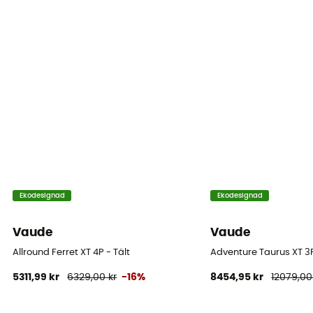
Ekodesignad
Ekodesignad
Vaude
Vaude
Allround Ferret XT 4P - Tält
Adventure Taurus XT 3P
5311,99 kr
6329,00 kr
-16%
8454,95 kr
12079,00