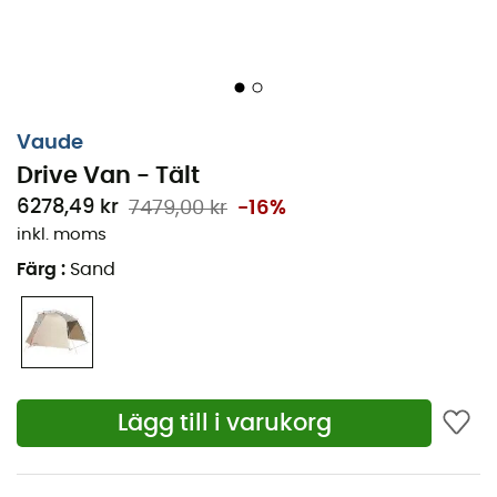
Anpassar sig till fordon upp till en höjd av 2,15 m
Förvaringsdimensioner: 60 x 30 cm
Golvyta: 11,7 m²
Inre tält: 0,0 m²
Vaude
Ram:
AI 6061 19 mm
Drive Van - Tält
Vikt: 7 500 g
6278,49 kr
7479,00 kr
-16%
2 i 1: handtag för att rulla upp linan och klämma
inkl. moms
Kvalitetsram tillverkad av Yunan
Färg
:
Sand
Vattentät dragkedja på ingången, applicerad med
band
Ventilation sker genom en regnskyddad öppning.
Justerbar med en fyrvägsdragkedja
Enkelt och snabbt att montera tack vare
Lägg till i varukorg
färgkodade bågar eller bågelement och rör
Väldigt rymliga tält, idealiska för familjer och