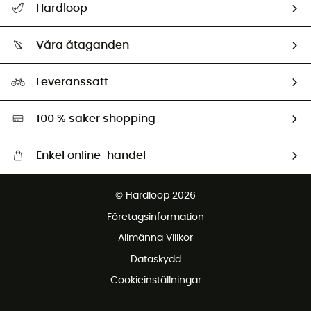
Hardloop
Spåra mitt paket
Vilka är vi?
Retur & återbetalning
Våra åtaganden
HardGuides
Storleksguide
Vårt fotavtryck
Ambassadörer
Leveranssätt
Second hand
Miljöanpassat urval
100 % säker shopping
Enkel online-handel
Fraktfritt från 1500 kr
© Hardloop 2026
Gratis retur inom 100 dagar
Företagsinformation
Gratis kundservice
Allmänna Villkor
Dataskydd
Cookieinställningar