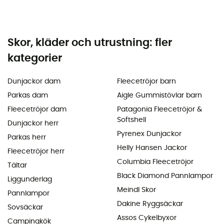
Skor, kläder och utrustning: fler
kategorier
Dunjackor dam
Fleecetröjor barn
Parkas dam
Aigle Gummistövlar barn
Fleecetröjor dam
Patagonia Fleecetröjor &
Softshell
Dunjackor herr
Pyrenex Dunjackor
Parkas herr
Helly Hansen Jackor
Fleecetröjor herr
Columbia Fleecetröjor
Tältar
Black Diamond Pannlampor
Liggunderlag
Meindl Skor
Pannlampor
Dakine Ryggsäckar
Sovsäckar
Assos Cykelbyxor
Campingkök