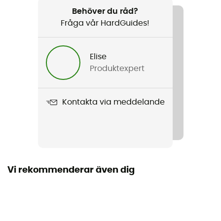
Drive Van
Behöver du råd?
Fråga vår HardGuides!
Säsong
3 säsonger
Elise
Fristående
Produktexpert
Ja
Dimensioner hopvikt
Kontakta via meddelande
60 x 30
Form på tältet
Kupol
Vi rekommenderar även dig
Antal öppningar
Antal absider
1