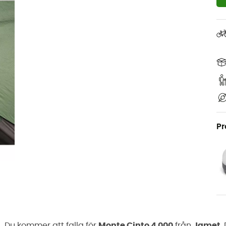
Pr
Du kommer att falla för
Monte Cinto 4 000
från
Jamet
.