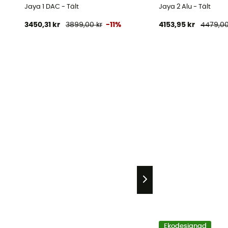
Jaya 1 DAC - Tält
Jaya 2 Alu - Tält
3450,31 kr
3899,00 kr
-11%
4153,95 kr
4479,00
Ekodesignad