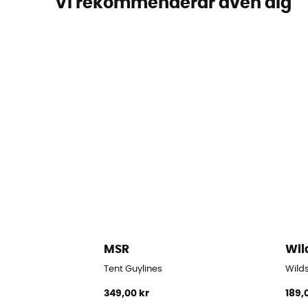
Vi rekommenderar även dig
MSR
Wil
Tent Guylines
Wilds
349,00 kr
189,