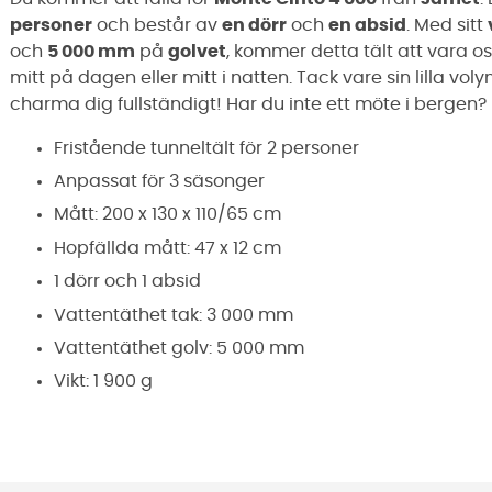
personer
och består av
en dörr
och
en absid
. Med sitt
och
5 000 mm
på
golvet
, kommer detta tält att vara osla
mitt på dagen eller mitt i natten. Tack vare sin lilla vol
charma dig fullständigt! Har du inte ett möte i bergen?
Fristående tunneltält för 2 personer
Anpassat för 3 säsonger
Mått: 200 x 130 x 110/65 cm
Hopfällda mått: 47 x 12 cm
1 dörr och 1 absid
Vattentäthet tak: 3 000 mm
Vattentäthet golv: 5 000 mm
Vikt: 1 900 g