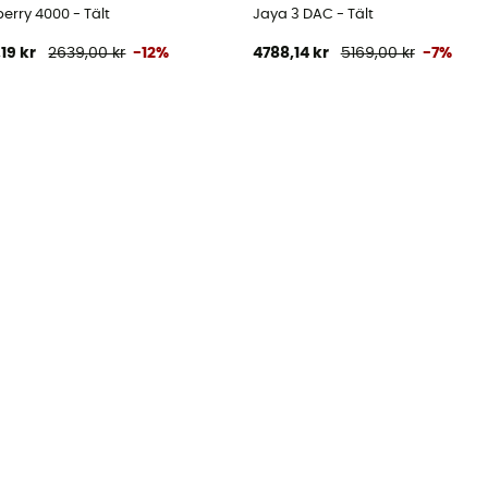
erry 4000 - Tält
Jaya 3 DAC - Tält
,19 kr
2639,00 kr
-12%
4788,14 kr
5169,00 kr
-7%