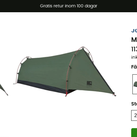
arerbjudanden 🔥 -5 % EXTRA vid köp av 2 produkter* kod Su
Gratis retur inom 100 dagar
J
M
11
in
Fä
St