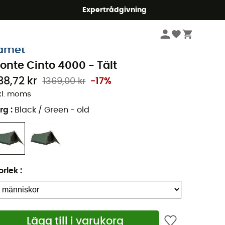
mmer5
Expertrådgivning
Camping & Bivack
Tältar
amet
onte Cinto 4000 - Tält
38,72 kr
1369,00 kr
-17%
kl. moms
rg
:
Black / Green - old
orlek
:
Lägg till i varukorg