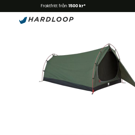
Somm
Fraktfritt från
1500 kr*