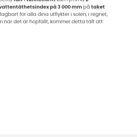
vattentäthetsindex på 3 000 mm
på
taket
gbart för alla dina utflykter i solen, i regnet,
ym när det är hopfällt, kommer detta tält att