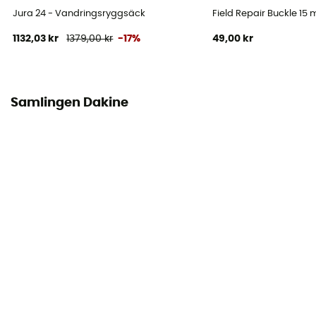
Höjd
Jura 24 - Vandringsryggsäck
Field Repair Buckle 15
1132,03 kr
1379,00 kr
-17%
49,00 kr
Väskans foder
Polyester
Bärande system
Samlingen Dakine
Shoulder straps