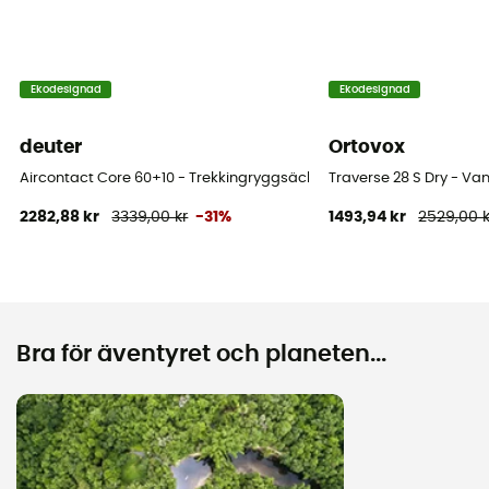
Ekodesignad
Ekodesignad
deuter
Ortovox
Aircontact Core 60+10 - Trekkingryggsäck - Herr
Traverse 28 S Dry - V
2282,88 kr
3339,00 kr
-31%
1493,94 kr
2529,00 k
Bra för äventyret och planeten...