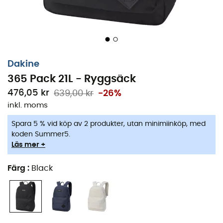
Dakine
365 Pack 21L - Ryggsäck
476,05 kr
639,00 kr
-26%
inkl. moms
Spara 5 % vid köp av 2 produkter, utan minimiinköp, med
koden Summer5.
Läs mer +
Färg
:
Black
Il
365 Pack 21L
del marchio
Dakine
è uno
ryggsack
casual ed elegante che ti accompagnerà ogni giorno