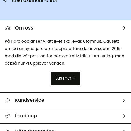
Koldioxidneutralitet
Om oss
På Hardloop anser vi att livet ska levas utomhus. Oavsett
om du är nybörjare eller toppidrottare delar vi sedan 2015
med dig vår passion för högkvalitativ friluftsutrustning, men
också hur vi upplever världen.
Läs mer +
Kundservice
Hjälp & Kontakt
Hardloop
Spåra mitt paket
Vilka är vi?
Retur & återbetalning