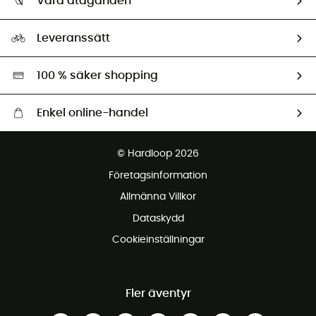
Våra åtaganden
HardGuides
Storleksguide
Vårt fotavtryck
Ambassadörer
Leveranssätt
Second hand
Miljöanpassat urval
100 % säker shopping
Enkel online-handel
Fraktfritt från 1500 kr
© Hardloop 2026
Gratis retur inom 100 dagar
Företagsinformation
Gratis kundservice
Allmänna Villkor
Dataskydd
Cookieinställningar
Fler äventyr