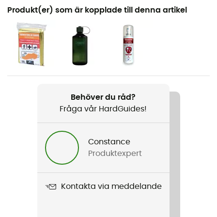
Rekommenderad för
Produkt(er) som är kopplade till denna artikel
Resa / Den dagliga
Kön
Herr / Dam
Vikt
310 g
Behöver du råd?
Fråga vår HardGuides!
Produktnamn
365 Pack 21L
Constance
Kompatibelt vätskesystem
Produktexpert
Nej
Material
Kontakta via meddelande
Polyester, Nylon