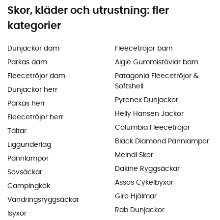
Skor, kläder och utrustning: fler
kategorier
Dunjackor dam
Fleecetröjor barn
Parkas dam
Aigle Gummistövlar barn
Fleecetröjor dam
Patagonia Fleecetröjor &
Softshell
Dunjackor herr
Pyrenex Dunjackor
Parkas herr
Helly Hansen Jackor
Fleecetröjor herr
Columbia Fleecetröjor
Tältar
Black Diamond Pannlampor
Liggunderlag
Meindl Skor
Pannlampor
Dakine Ryggsäckar
Sovsäckar
Assos Cykelbyxor
Campingkök
Giro Hjälmar
Vandringsryggsäckar
Rab Dunjackor
Isyxor