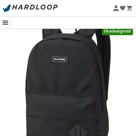
Sommarerbjudanden 🔥 -5 % EXTRA vid köp av 2 produkter*
kod Summer5
-5% Extra - Kod Summer5
Ekodesignad