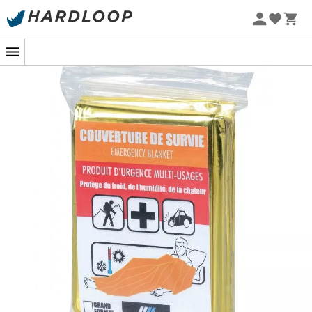
Sommarerbjudanden 🔥 -5 % EXTRA vid köp av 2 produkter*
kod Summer5