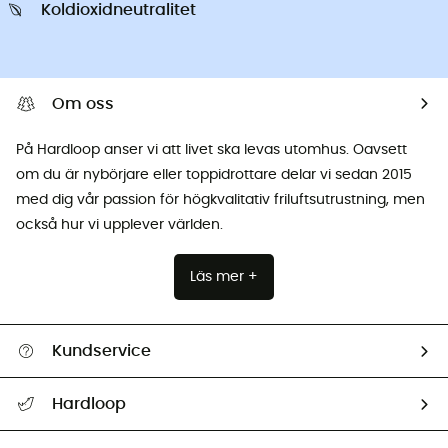
Koldioxidneutralitet
Om oss
På Hardloop anser vi att livet ska levas utomhus. Oavsett
om du är nybörjare eller toppidrottare delar vi sedan 2015
med dig vår passion för högkvalitativ friluftsutrustning, men
också hur vi upplever världen.
Läs mer +
Kundservice
Hjälp & Kontakt
Hardloop
Spåra mitt paket
Vilka är vi?