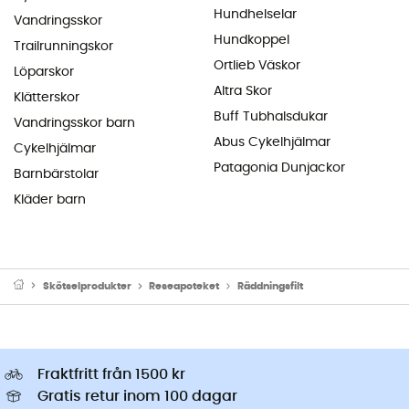
Hundhelselar
Vandringsskor
Hundkoppel
Trailrunningskor
Ortlieb Väskor
Löparskor
Altra Skor
Klätterskor
Buff Tubhalsdukar
Vandringsskor barn
Abus Cykelhjälmar
Cykelhjälmar
Patagonia Dunjackor
Barnbärstolar
Kläder barn
Skötselprodukter
Reseapoteket
Räddningsfilt
Fraktfritt från 1500 kr
Gratis retur inom 100 dagar