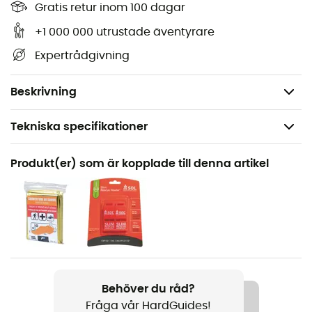
Gratis retur inom 100 dagar
Bredd: 160 cm
+1 000 000 utrustade äventyrare
Längd: 210 cm
Expertrådgivning
Vikta mått: 8/10/1 cm
Vikt: 58g
Beskrivning
Tekniska specifikationer
Rekommenderad för
Produkt(er) som är kopplade till denna artikel
Vandring / Trailrunning / Löpning / Vandring / Resa /
Bergsbestigning
Vikt
58 g
Produktnamn
Behöver du råd?
Couverture de survie
Fråga vår HardGuides!