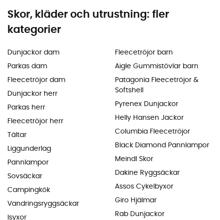
Skor, kläder och utrustning: fler
kategorier
Dunjackor dam
Fleecetröjor barn
Parkas dam
Aigle Gummistövlar barn
Fleecetröjor dam
Patagonia Fleecetröjor &
Softshell
Dunjackor herr
Pyrenex Dunjackor
Parkas herr
Helly Hansen Jackor
Fleecetröjor herr
Columbia Fleecetröjor
Tältar
Black Diamond Pannlampor
Liggunderlag
Meindl Skor
Pannlampor
Dakine Ryggsäckar
Sovsäckar
Assos Cykelbyxor
Campingkök
Giro Hjälmar
Vandringsryggsäckar
Rab Dunjackor
Isyxor