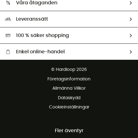
Retur & återbetalning
Våra åtaganden
HardGuides
Storleksguide
Vårt fotavtryck
Ambassadörer
Leveranssätt
Second hand
Miljöanpassat urval
100 % säker shopping
Enkel online-handel
Fraktfritt från 1500 kr
© Hardloop 2026
Gratis retur inom 100 dagar
Företagsinformation
Gratis kundservice
Allmänna Villkor
Dataskydd
Cookieinställningar
Fler äventyr