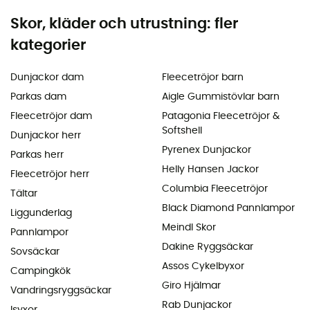
Skor, kläder och utrustning: fler
kategorier
Dunjackor dam
Fleecetröjor barn
Parkas dam
Aigle Gummistövlar barn
Fleecetröjor dam
Patagonia Fleecetröjor &
Softshell
Dunjackor herr
Pyrenex Dunjackor
Parkas herr
Helly Hansen Jackor
Fleecetröjor herr
Columbia Fleecetröjor
Tältar
Black Diamond Pannlampor
Liggunderlag
Meindl Skor
Pannlampor
Dakine Ryggsäckar
Sovsäckar
Assos Cykelbyxor
Campingkök
Giro Hjälmar
Vandringsryggsäckar
Rab Dunjackor
Isyxor