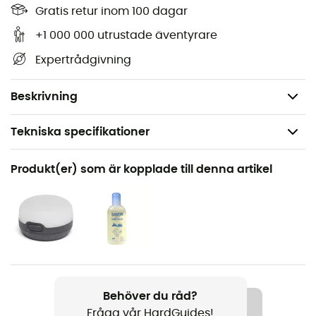
Yta:
1.9 m²
Gratis retur inom 100 dagar
Höjd på innertältet: 97 cm
+1 000 000 utrustade äventyrare
Packstorlek:
10 x 48 cm
Expertrådgivning
Minvikt: 765 g
Totalvikt: 936 g
Beskrivning
Tekniska specifikationer
Rekommenderad för
Produkt(er) som är kopplade till denna artikel
Vandring / Vandring / Camping / Cykelturism
Vikt
765 g
Produktnamn
Fly Creek HV UL 1
Behöver du råd?
Fråga vår HardGuides!