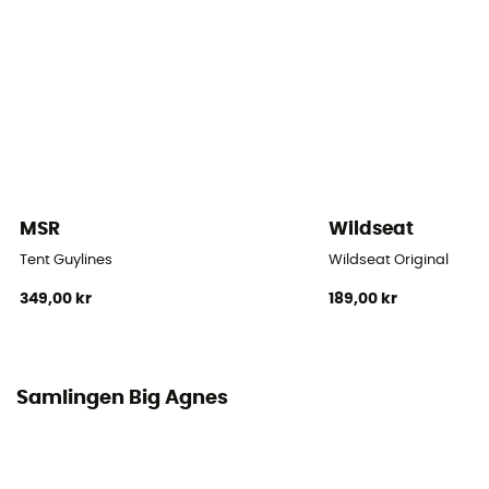
1,9 m2
Antal absider
1
Apsidernas yta
0,5 m2
MSR
Wildseat
Dimensioner vid golvet
218 x 97 cm
Tent Guylines
Wildseat Original
349,00 kr
189,00 kr
Rummets dimensioner
218 x 97 x 97 cm
Stängernas material
Samlingen Big Agnes
DAC Featherlite NFL
Takets täthet (mm)