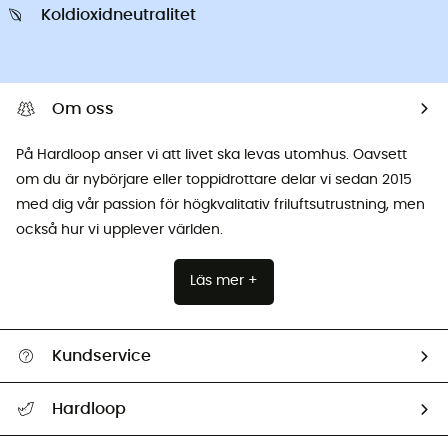
Koldioxidneutralitet
Om oss
På Hardloop anser vi att livet ska levas utomhus. Oavsett
om du är nybörjare eller toppidrottare delar vi sedan 2015
med dig vår passion för högkvalitativ friluftsutrustning, men
också hur vi upplever världen.
Läs mer +
Kundservice
Hjälp & Kontakt
Hardloop
Spåra mitt paket
Vilka är vi?