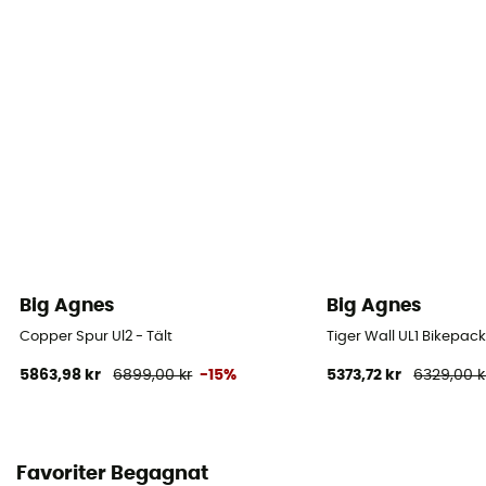
1 200 mm
Golvets täthet (mm)
1 200 mm
Takets material
Nyon ripstop et polyurethane
Golvets material
Nylon ripstop - polyurethane
Big Agnes
Big Agnes
Antal tältpinnar
11
Copper Spur Ul2 - Tält
Tiger Wall UL1 Bikepack
5863,98 kr
6899,00 kr
-15%
5373,72 kr
6329,00 k
Favoriter Begagnat