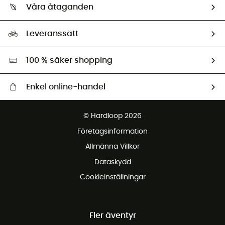
Retur & återbetalning
Våra åtaganden
HardGuides
Storleksguide
Vårt fotavtryck
Ambassadörer
Leveranssätt
Second hand
Miljöanpassat urval
100 % säker shopping
Enkel online-handel
Fraktfritt från 1500 kr
© Hardloop 2026
Gratis retur inom 100 dagar
Företagsinformation
Gratis kundservice
Allmänna Villkor
Dataskydd
Cookieinställningar
Fler äventyr