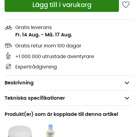
dess livslängd. Den gör det också möjligt att modulera
Lägg till i varukorg
ditt tält genom att bara bygga innertältet eller
yttertältet.
Gratis leverans
Tältmatta Tiger Wall UL2 Bikepack
Fr. 14 Aug.
-
Må. 17 Aug.
Mått: 218 x 132 cm
Gratis retur inom 100 dagar
Mått hopvikt: 18 x 11 cm
Ripstop-polyamid med silikon- och
+1 000 000 utrustade äventyrare
polyuretanbeläggning
Expertrådgivning
Vattenpelare: 2 000 mm
Vikt: 227 g
Beskrivning
Tekniska specifikationer
Rekommenderad för
Produkt(er) som är kopplade till denna artikel
Bikepacking
Kön