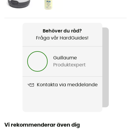
Herr / Dam
Vikt
1 370 g
Behöver du råd?
Fråga vår HardGuides!
Produktnamn
Tiger Wall UL2 Bikepack
Guillaume
Material
Produktexpert
100% Polyamide
Nivå Schmerber
Kontakta via meddelande
3 000 mm
Säsong
3 säsonger
Vi rekommenderar även dig
Kapacitet