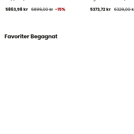
5863,98 kr
6899,00 kr
-15%
5373,72 kr
6329,00 k
Rummets material
Nylon ripstop 15D
Golvets material
Favoriter Begagnat
Nylon ripstop 15D
Liggunderlag
Ingår ej