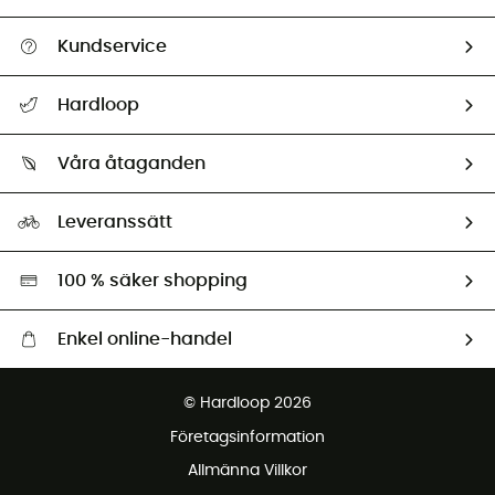
Kundservice
Hjälp & Kontakt
Hardloop
Spåra mitt paket
Vilka är vi?
Retur & återbetalning
Våra åtaganden
HardGuides
Storleksguide
Vårt fotavtryck
Ambassadörer
Leveranssätt
Second hand
Miljöanpassat urval
100 % säker shopping
Enkel online-handel
Fraktfritt från 1500 kr
© Hardloop 2026
Gratis retur inom 100 dagar
Företagsinformation
Gratis kundservice
Allmänna Villkor