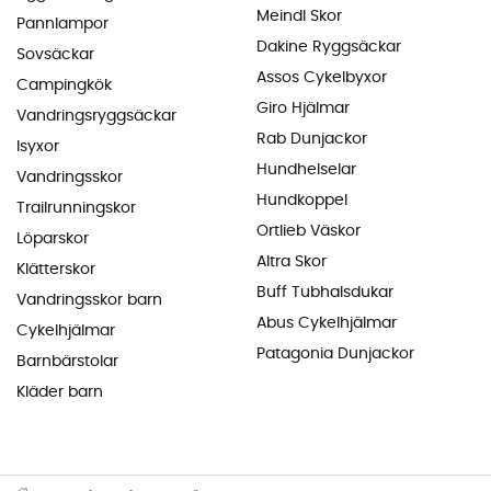
Meindl Skor
Pannlampor
Dakine Ryggsäckar
Sovsäckar
Assos Cykelbyxor
Campingkök
Giro Hjälmar
Vandringsryggsäckar
Rab Dunjackor
Isyxor
Hundhelselar
Vandringsskor
Hundkoppel
Trailrunningskor
Ortlieb Väskor
Löparskor
Altra Skor
Klätterskor
Buff Tubhalsdukar
Vandringsskor barn
Abus Cykelhjälmar
Cykelhjälmar
Patagonia Dunjackor
Barnbärstolar
Kläder barn