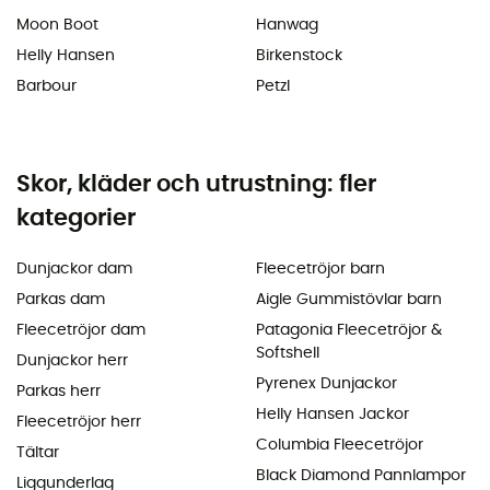
Moon Boot
Hanwag
Helly Hansen
Birkenstock
Barbour
Petzl
Skor, kläder och utrustning: fler
kategorier
Dunjackor dam
Fleecetröjor barn
Parkas dam
Aigle Gummistövlar barn
Fleecetröjor dam
Patagonia Fleecetröjor &
Softshell
Dunjackor herr
Pyrenex Dunjackor
Parkas herr
Helly Hansen Jackor
Fleecetröjor herr
Columbia Fleecetröjor
Tältar
Black Diamond Pannlampor
Liggunderlag