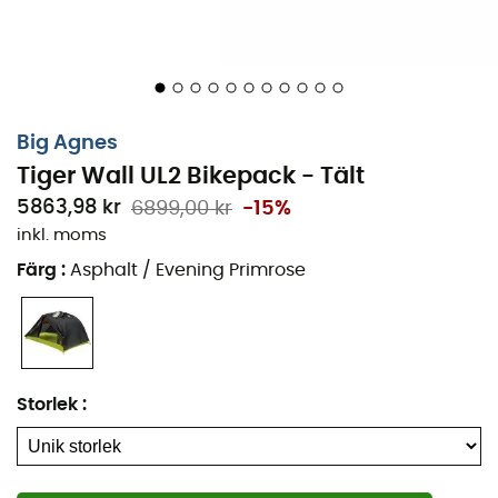
Big Agnes
Tiger Wall UL2 Bikepack - Tält
5863,98 kr
6899,00 kr
-15%
inkl. moms
Färg
:
Asphalt / Evening Primrose
Storlek
:
Tältmatta Tiger Wall UL2 Bikepack
från
Big Agnes
skyddar dig från
kyla
,
fukt
och
slitage
från marken. Den
hjälper till att hålla ditt tält i gott skick för att förlänga