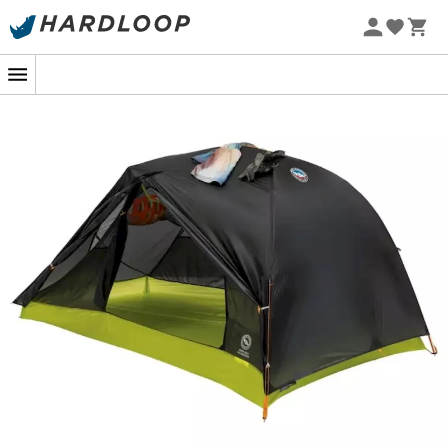
Sommarerbjudanden 🔥 -5 % EXTRA vid köp av 2 produkter*
kod Summer5