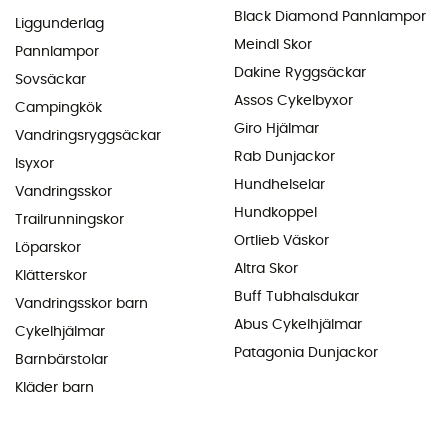
Black Diamond Pannlampor
Liggunderlag
Meindl Skor
Pannlampor
Dakine Ryggsäckar
Sovsäckar
Assos Cykelbyxor
Campingkök
Giro Hjälmar
Vandringsryggsäckar
Rab Dunjackor
Isyxor
Hundhelselar
Vandringsskor
Hundkoppel
Trailrunningskor
Ortlieb Väskor
Löparskor
Altra Skor
Klätterskor
Buff Tubhalsdukar
Vandringsskor barn
Abus Cykelhjälmar
Cykelhjälmar
Patagonia Dunjackor
Barnbärstolar
Kläder barn