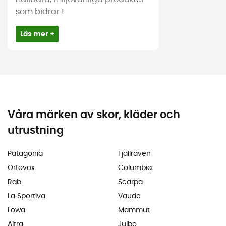
som bidrar t
Läs mer +
Våra märken av skor, kläder och
utrustning
Patagonia
Fjällräven
Ortovox
Columbia
Rab
Scarpa
La Sportiva
Vaude
Lowa
Mammut
Altra
Julbo