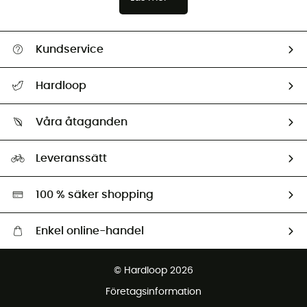
Kundservice
Hjälp & Kontakt
Hardloop
Spåra mitt paket
Vilka är vi?
Retur & återbetalning
Våra åtaganden
HardGuides
Storleksguide
Vårt fotavtryck
Ambassadörer
Leveranssätt
Second hand
Miljöanpassat urval
100 % säker shopping
Enkel online-handel
Fraktfritt från 1500 kr
© Hardloop 2026
Gratis retur inom 100 dagar
Företagsinformation
Gratis kundservice