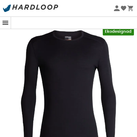
Sommarerbjudanden 🔥 -5 % EXTRA vid köp av 2 produkter*
kod Summer5
-5% Extra - Kod Summer5
Ekodesignad