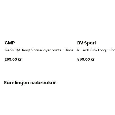
Ytvikt (g/m2)
190 - 220 g/m²
CMP
BV Sport
Men's 3/4-length base layer pants - Underställ - Herr
R-Tech Evo2 Long - Und
299,00 kr
869,00 kr
Samlingen icebreaker