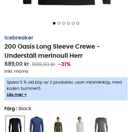
icebreaker
200 Oasis Long Sleeve Crewe -
Underställ merinoull Herr
689,00 kr
999,00 kr
-31%
inkl. moms
Spara 5 % vid köp av 2 produkter, utan minimiinköp, med
koden Summer5.
Läs mer +
Färg
:
Black