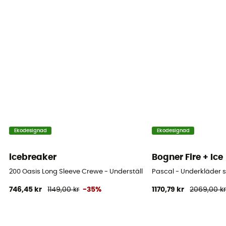
Ekodesignad
Ekodesignad
icebreaker
Bogner Fire + Ice
200 Oasis Long Sleeve Crewe - Underställ merinoull Herr
Pascal - Underkläder s
746,45 kr
1149,00 kr
-35%
1170,79 kr
2069,00 k