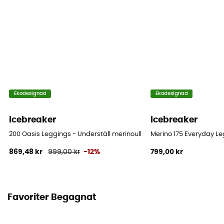
Ekodesignad
Ekodesignad
icebreaker
icebreaker
200 Oasis Leggings - Underställ merinoull Herr
Merino 175 Everyday Le
869,48 kr
999,00 kr
-12%
799,00 kr
Favoriter Begagnat