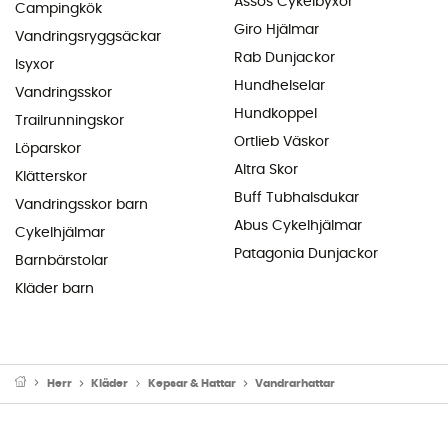
Assos Cykelbyxor
Campingkök
Giro Hjälmar
Vandringsryggsäckar
Rab Dunjackor
Isyxor
Hundhelselar
Vandringsskor
Hundkoppel
Trailrunningskor
Ortlieb Väskor
Löparskor
Altra Skor
Klätterskor
Buff Tubhalsdukar
Vandringsskor barn
Abus Cykelhjälmar
Cykelhjälmar
Patagonia Dunjackor
Barnbärstolar
Kläder barn
Herr
Kläder
Kepsar & Hattar
Vandrarhattar