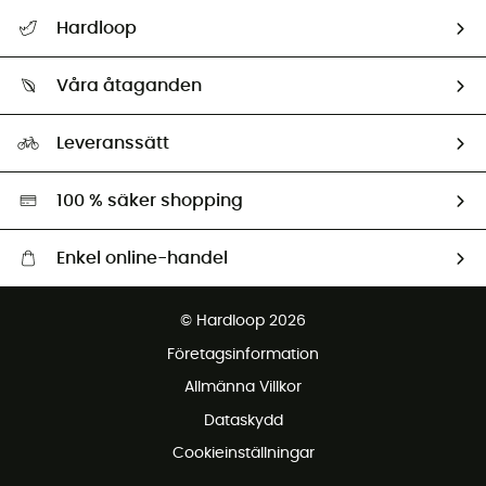
Hjälp & Kontakt
Hardloop
Spåra mitt paket
Vilka är vi?
Retur & återbetalning
Våra åtaganden
HardGuides
Storleksguide
Vårt fotavtryck
Ambassadörer
Leveranssätt
Second hand
Miljöanpassat urval
100 % säker shopping
Enkel online-handel
Fraktfritt från 1500 kr
© Hardloop 2026
Gratis retur inom 100 dagar
Företagsinformation
Gratis kundservice
Allmänna Villkor
Dataskydd
Cookieinställningar