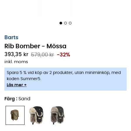
Barts
Rib Bomber - Mössa
393,35 kr
579,00 kr
-32%
inkl. moms
Spara 5 % vid köp av 2 produkter, utan minimiinköp, med
koden Summer5.
Läs mer +
Färg
:
Sand