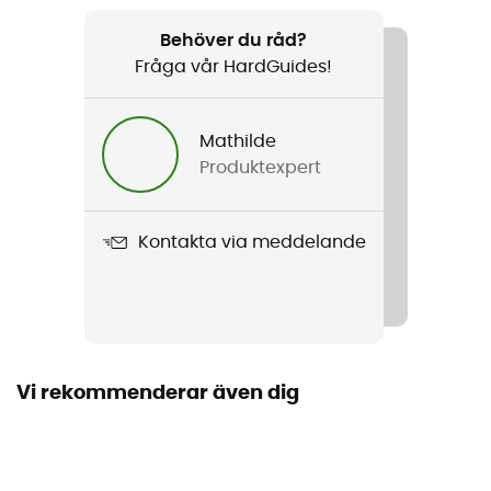
Rekommenderad för
Den dagliga
Behöver du råd?
Fråga vår HardGuides!
Kön
Herr / Dam
Mathilde
Produktexpert
Produktnamn
Rib Bomber
Kontakta via meddelande
Egenskaper
Fuskpälsfoder
Material
75% bomull / 20% polyamid / 5% polyester
Vi rekommenderar även dig