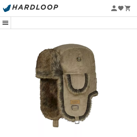
Sommarerbjudanden 🔥 -5 % EXTRA vid köp av 2 produkter*
kod Summer5
-5% Extra - Kod Summer5