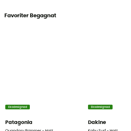
Favoriter Begagnat
Ekodesignad
Ekodesignad
Patagonia
Dakine
Quandary Brimmer - Hatt
Kahu Surf - Hatt