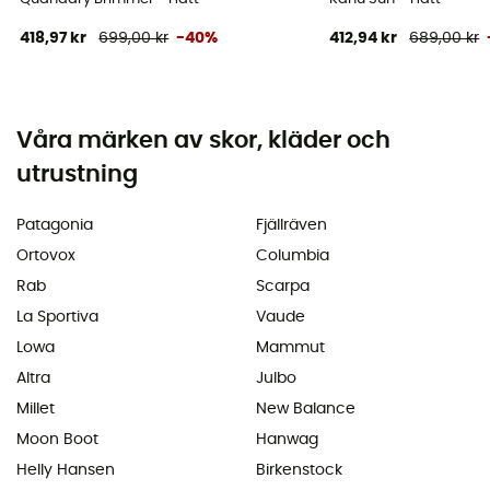
418,97 kr
699,00 kr
-40%
412,94 kr
689,00 kr
Våra märken av skor, kläder och
utrustning
Patagonia
Fjällräven
Ortovox
Columbia
Rab
Scarpa
La Sportiva
Vaude
Lowa
Mammut
Altra
Julbo
Millet
New Balance
Moon Boot
Hanwag
Helly Hansen
Birkenstock