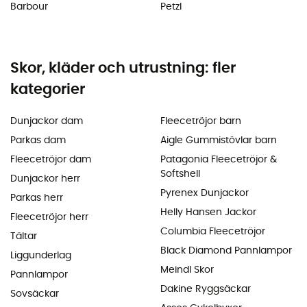
Barbour
Petzl
Skor, kläder och utrustning: fler
kategorier
Dunjackor dam
Fleecetröjor barn
Parkas dam
Aigle Gummistövlar barn
Fleecetröjor dam
Patagonia Fleecetröjor &
Softshell
Dunjackor herr
Pyrenex Dunjackor
Parkas herr
Helly Hansen Jackor
Fleecetröjor herr
Columbia Fleecetröjor
Tältar
Black Diamond Pannlampor
Liggunderlag
Meindl Skor
Pannlampor
Dakine Ryggsäckar
Sovsäckar