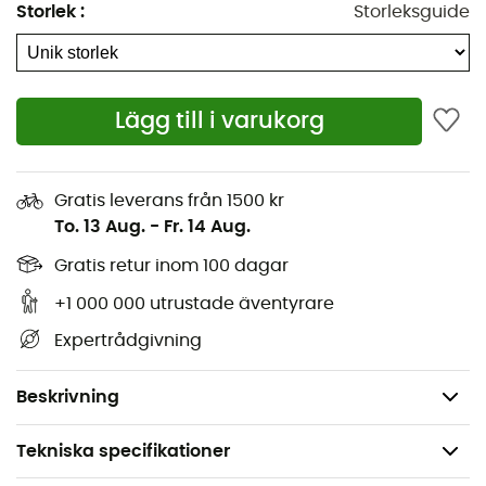
Storlek
:
Storleksguide
Lägg till i varukorg
Den
Rib Bomber-mossa
är så varm att du kommer att
glömma kylan. Designad för att skydda dig mot kyla
dagligen och för att klara av de strängaste vintrarna,
Gratis leverans från 1500 kr
kommer denna
Barts-mossa
snabbt att bli oumbärlig
To. 13 Aug.
-
Fr. 14 Aug.
för dig. Dessutom kommer du att uppskatta det inre
fodret i fuskpäls för en exceptionell komfort. Slutligen kan
Gratis retur inom 100 dagar
du enkelt fälla ner eller upp öronlapparna beroende på
+1 000 000 utrustade äventyrare
väderförhållandena.
Expertrådgivning
Material: 75% bomull / 20% polyamid / 5% polyester
Foder i fuskpäls
Beskrivning
Tekniska specifikationer