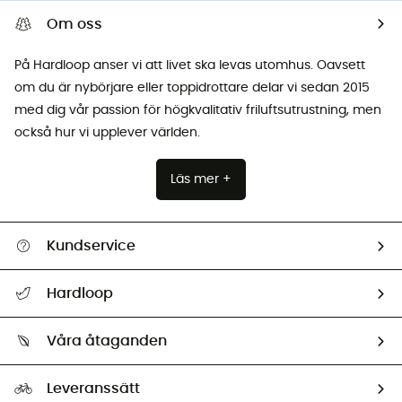
Om oss
På Hardloop anser vi att livet ska levas utomhus. Oavsett
om du är nybörjare eller toppidrottare delar vi sedan 2015
med dig vår passion för högkvalitativ friluftsutrustning, men
också hur vi upplever världen.
Läs mer +
Kundservice
Hjälp & Kontakt
Hardloop
Spåra mitt paket
Vilka är vi?
Retur & återbetalning
Våra åtaganden
HardGuides
Storleksguide
Vårt fotavtryck
Ambassadörer
Leveranssätt
Second hand