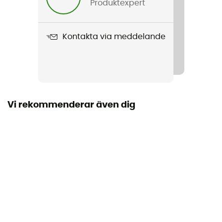
Produktexpert
Vikt
70g
Kontakta via meddelande
Produktnamn
Suva Hat
Regntäthet
Ja
Vi rekommenderar även dig
Konstruktörsgaranti
3 år