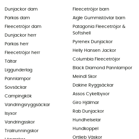
Dunjackor dam
Fleecetröjor barn
Parkas dam
Aigle Gummistövlar barn
Fleecetröjor dam
Patagonia Fleecetröjor &
Softshell
Dunjackor herr
Pyrenex Dunjackor
Parkas herr
Helly Hansen Jackor
Fleecetröjor herr
Columbia Fleecetröjor
Tältar
Black Diamond Pannlampor
Liggunderlag
Meindl Skor
Pannlampor
Dakine Ryggsäckar
Sovsäckar
Assos Cykelbyxor
Campingkök
Giro Hjälmar
Vandringsryggsäckar
Rab Dunjackor
Isyxor
Hundhelselar
Vandringsskor
Hundkoppel
Trailrunningskor
Ortlieb Väskor