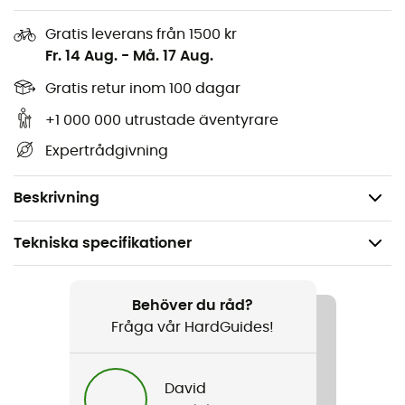
Förseglade sömmar,
Gratis leverans från 1500 kr
Helt fodrad inuti med nätväv för bättre komfort och
Fr. 14 Aug.
-
Må. 17 Aug.
ventilation,
Justerbar med elastisk och stoppare,
Gratis retur inom 100 dagar
Sidokant som kan höjas med kardborresystem,
+1 000 000 utrustade äventyrare
Svettremsa,
Expertrådgivning
Justerbar vid hakan med avtagbar stoppare,
Vikt: 70 g.
Beskrivning
Tekniska specifikationer
Rekommenderad för
Vandring / Vandring / Resa / Den dagliga
Behöver du råd?
Fråga vår HardGuides!
Kön
Herr / Dam
David