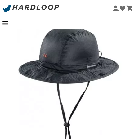
Sommarerbjudanden 🔥 -5 % EXTRA vid köp av 2 produkter*
kod Summer5
-5% Extra - Kod Summer5