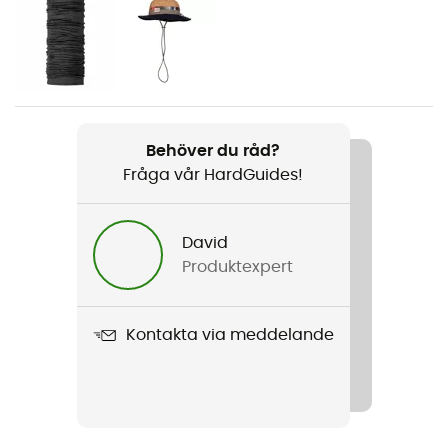
Kön
Dam
Vikt
345 g
Behöver du råd?
Fråga vår HardGuides!
Produktnamn
Morän Pant
David
Regntäthet
Produktexpert
Vattenavvisande
Vindtät
Kontakta via meddelande
Ja
Skärning
Justerad