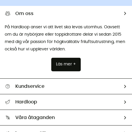
Om oss
På Hardloop anser vi att livet ska levas utomhus. Oavsett
om du är nybörjare eller toppidrottare delar vi sedan 2015
med dig vår passion för högkvalitativ friluftsutrustning, men
också hur vi upplever världen.
Läs mer +
Kundservice
Hjälp & Kontakt
Hardloop
Spåra mitt paket
Vilka är vi?
Retur & återbetalning
Våra åtaganden
HardGuides
Storleksguide
Vårt fotavtryck
Ambassadörer