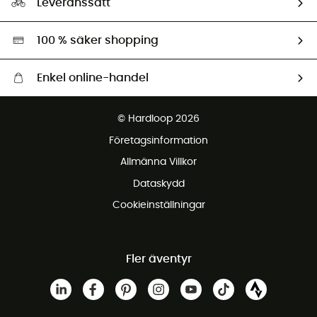
Leveranssätt
Second hand
Miljöanpassat urval
100 % säker shopping
Enkel online-handel
Fraktfritt från 1500 kr
© Hardloop 2026
Gratis retur inom 100 dagar
Företagsinformation
Gratis kundservice
Allmänna Villkor
Dataskydd
Cookieinställningar
Fler äventyr