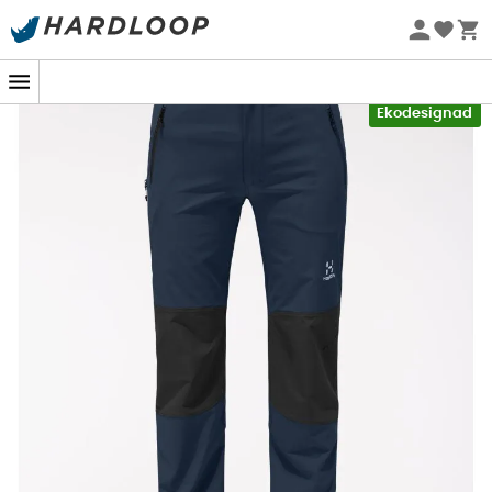
Sommarerbjudanden 🔥 -5 % EXTRA vid köp av 2 produkter*
kod Summer5
-5% Extra - Kod Summer5
Ekodesignad