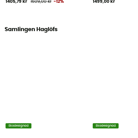
1405,79 kr
1609,00 kr
-12%
1499,00 kr
Samlingen Haglöfs
Ekodesignad
Ekodesignad