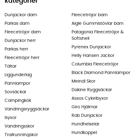
kategorier
Dunjackor dam
Fleecetröjor barn
Parkas dam
Aigle Gummistövlar barn
Fleecetröjor dam
Patagonia Fleecetröjor &
Softshell
Dunjackor herr
Pyrenex Dunjackor
Parkas herr
Helly Hansen Jackor
Fleecetröjor herr
Columbia Fleecetröjor
Tältar
Black Diamond Pannlampor
Liggunderlag
Meindl Skor
Pannlampor
Dakine Ryggsäckar
Sovsäckar
Assos Cykelbyxor
Campingkök
Giro Hjälmar
Vandringsryggsäckar
Rab Dunjackor
Isyxor
Hundhelselar
Vandringsskor
Hundkoppel
Trailrunningskor