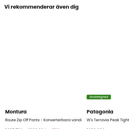
Vi rekommenderar även dig
Märke
Bluesign / Fair Wear Foundation / PFC-Free
Stängningssystem
Dragkedja / Knapp
Fickor
2 fickor
Material
[Main] 88% polyamide - 10% polypropylene - 2%
elastane
Ekodesignad
Montura
Patagonia
Route Zip Off Pants - Konverterbara vandringsbyxa - Dam
W's Terravia Peak Tig