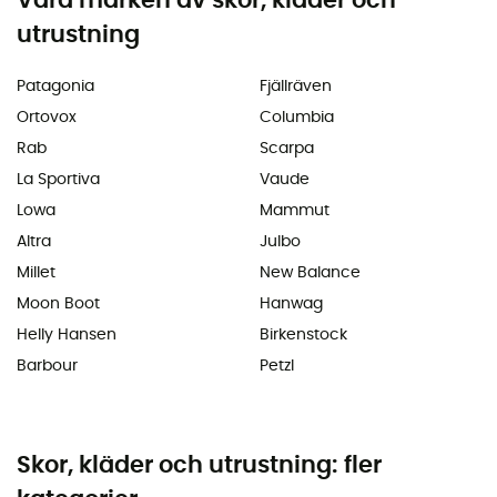
Våra märken av skor, kläder och
utrustning
Patagonia
Fjällräven
Ortovox
Columbia
Rab
Scarpa
La Sportiva
Vaude
Lowa
Mammut
Altra
Julbo
Millet
New Balance
Moon Boot
Hanwag
Helly Hansen
Birkenstock
Barbour
Petzl
Skor, kläder och utrustning: fler