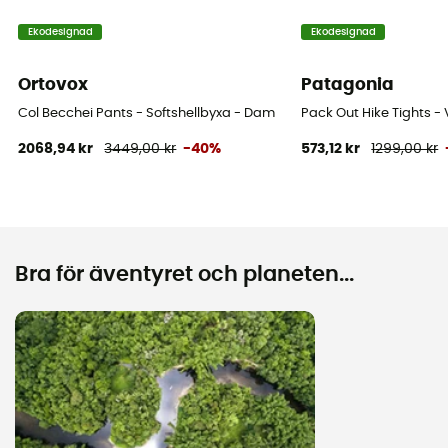
Ekodesignad
Ekodesignad
Ortovox
Patagonia
Col Becchei Pants - Softshellbyxa - Dam
Pack Out Hike Tights 
2068,94 kr
3449,00 kr
-40%
573,12 kr
1299,00 kr
Bra för äventyret och planeten...