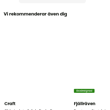
Termiskt skydd
Ja
Vi rekommenderar även dig
Kapuschong
Ja
Fickor
4 taskuja
Material
[main] 100 % polyester
Ekodesignad
Craft
Fjällräven