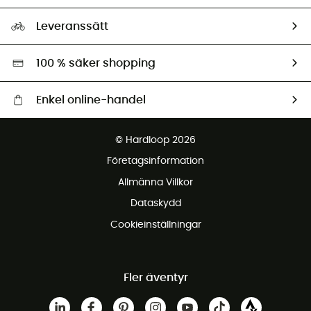
Storleksguide
Vårt fotavtryck
Ambassadörer
Leveranssätt
Second hand
Miljöanpassat urval
100 % säker shopping
Enkel online-handel
Fraktfritt från 1500 kr
© Hardloop 2026
Gratis retur inom 100 dagar
Företagsinformation
Gratis kundservice
Allmänna Villkor
Dataskydd
Cookieinställningar
Fler äventyr