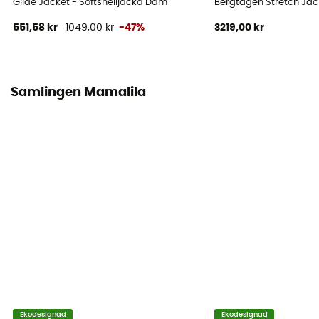
Glide Jacket - Softshelljacka Dam
Bergtagen Stretch Jack
551,58 kr
1049,00 kr
-47%
3219,00 kr
Samlingen Mamalila
Ekodesignad
Ekodesignad