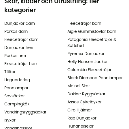
Skor, kläder och utrustning: fler
kategorier
Dunjackor dam
Fleecetröjor barn
Parkas dam
Aigle Gummistövlar barn
Fleecetröjor dam
Patagonia Fleecetröjor &
Softshell
Dunjackor herr
Pyrenex Dunjackor
Parkas herr
Helly Hansen Jackor
Fleecetröjor herr
Columbia Fleecetröjor
Tältar
Black Diamond Pannlampor
Liggunderlag
Meindl Skor
Pannlampor
Dakine Ryggsäckar
Sovsäckar
Assos Cykelbyxor
Campingkök
Giro Hjälmar
Vandringsryggsäckar
Rab Dunjackor
Isyxor
Hundhelselar
Vandringsskor