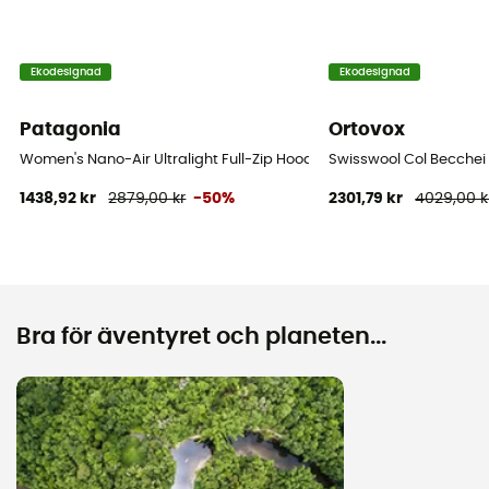
Ekodesignad
Ekodesignad
Patagonia
Ortovox
Women's Nano-Air Ultralight Full-Zip Hoody - Softshelljacka - Dam
Swisswool Col Becchei 
1438,92 kr
2879,00 kr
-50%
2301,79 kr
4029,00 k
Bra för äventyret och planeten...