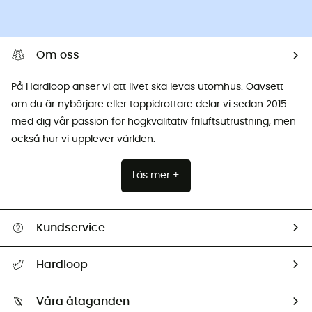
Om oss
På Hardloop anser vi att livet ska levas utomhus. Oavsett
om du är nybörjare eller toppidrottare delar vi sedan 2015
med dig vår passion för högkvalitativ friluftsutrustning, men
också hur vi upplever världen.
Läs mer +
Kundservice
Hjälp & Kontakt
Hardloop
Spåra mitt paket
Vilka är vi?
Retur & återbetalning
Våra åtaganden
HardGuides