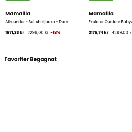
Mamalila
Mamalila
Allrounder - Softshelljacka - Dam
Explorer Outdoor Baby
1871,33 kr
2299,00 kr
-18%
3175,74 kr
4299,00 k
Favoriter Begagnat