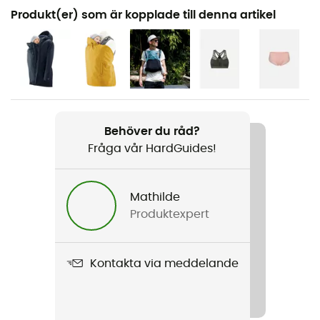
Rekommenderad för
Produkt(er) som är kopplade till denna artikel
Vandring / Den dagliga
Kön
Dam
Produktnamn
Cosy Allrounder
Behöver du råd?
Fråga vår HardGuides!
Regntäthet
Ja
Mathilde
Produktexpert
Skärning
Standard
Kontakta via meddelande
Märke
Återvunnen / PFC-Free