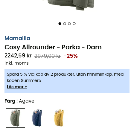
Mamalila
Cosy Allrounder - Parka - Dam
2242,59 kr
2979,00 kr
-25%
inkl. moms
Spara 5 % vid köp av 2 produkter, utan minimiinköp, med
Mamalila
är ett märke som specialiserar sig på att
koden Summer5.
designa
jackor
och
parkas
anpassade för
gravida
Läs mer +
kvinnor
och
nyblivna mammor
. Det speciella? De är
utrustade med en rymlig avtagbar ficka framtill för att
Färg
:
Agave
skydda din
baby
samtidigt som du håller den nära dig.
Softshelljackan Cosy Allrounder
låter dig trotsa de
bittraste
vinter
kylan tillsammans med din
nyfödda
. Den
är nämligen fodrad med
fleece
för maximal värme hela