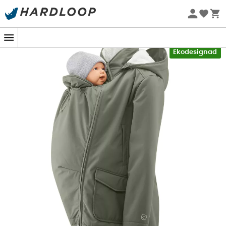
Sommarerbjudanden 🔥 -5 % EXTRA vid köp av 2 produkter*
kod Summer5
-5% Extra - Kod Summer5
Ekodesignad