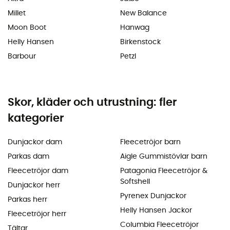
Millet
New Balance
Moon Boot
Hanwag
Helly Hansen
Birkenstock
Barbour
Petzl
Skor, kläder och utrustning: fler
kategorier
Dunjackor dam
Fleecetröjor barn
Parkas dam
Aigle Gummistövlar barn
Fleecetröjor dam
Patagonia Fleecetröjor &
Softshell
Dunjackor herr
Pyrenex Dunjackor
Parkas herr
Helly Hansen Jackor
Fleecetröjor herr
Columbia Fleecetröjor
Tältar