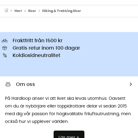
Herr
Skor
Hiking & Trekking Skor
Fraktfritt från 1500 kr
Gratis retur inom 100 dagar
Koldioxidneutralitet
Om oss
På Hardloop anser vi att livet ska levas utomhus. Oavsett
om du är nybörjare eller toppidrottare delar vi sedan 2015
med dig vår passion för högkvalitativ friluftsutrustning, men
också hur vi upplever världen.
Läs mer +