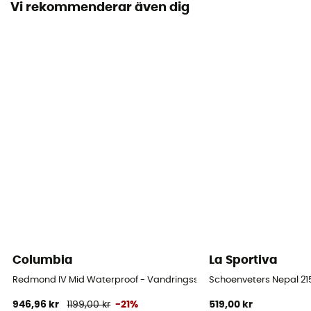
Vi rekommenderar även dig
Regntäthet
Ja
Sulans styvhet
Styv
Mellanliggande sula
PU / EVA
Avtagbar innersula
Ja
Yttersula
Vibram® Impact Brake System
Columbia
La Sportiva
Stavens höjd
Hög stav
Redmond IV Mid Waterproof - Vandringsskor - Herr
Schoenveters Nepal 2
946,96 kr
1199,00 kr
-21%
519,00 kr