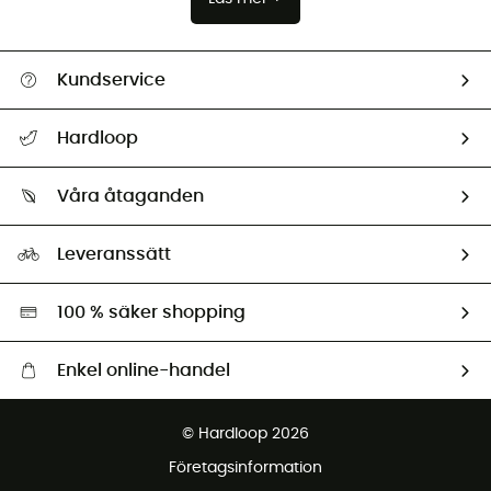
Kundservice
Hjälp & Kontakt
Hardloop
Spåra mitt paket
Vilka är vi?
Retur & återbetalning
Våra åtaganden
HardGuides
Storleksguide
Vårt fotavtryck
Ambassadörer
Leveranssätt
Second hand
Miljöanpassat urval
100 % säker shopping
Enkel online-handel
Fraktfritt från 1500 kr
© Hardloop 2026
Gratis retur inom 100 dagar
Företagsinformation
Gratis kundservice