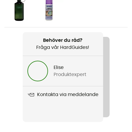
Kön
Herr
Vikt
940 g
Behöver du råd?
Fråga vår HardGuides!
Produktnamn
Karakorum HC Gtx
Elise
Kompatibel med dubbar
Produktexpert
Automatisk
Membran
Kontakta via meddelande
Gore-Tex®
Använd teknologi
Gore-Tex®