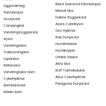
Black Diamond Pannlampor
Liggunderlag
Meindl Skor
Pannlampor
Dakine Ryggsäckar
Sovsäckar
Assos Cykelbyxor
Campingkök
Giro Hjälmar
Vandringsryggsäckar
Rab Dunjackor
Isyxor
Hundhelselar
Vandringsskor
Hundkoppel
Trailrunningskor
Ortlieb Väskor
Löparskor
Altra Skor
Klätterskor
Buff Tubhalsdukar
Vandringsskor barn
Abus Cykelhjälmar
Cykelhjälmar
Patagonia Dunjackor
Barnbärstolar
Kläder barn