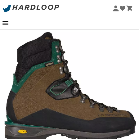
Sommarerbjudanden 🔥 -5 % EXTRA vid köp av 2 produkter*
kod Summer5