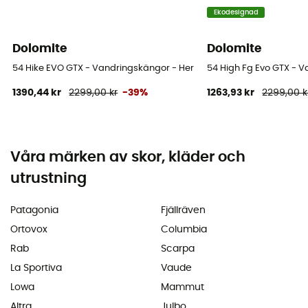
Ekodesignad
Dolomite
Dolomite
54 Hike EVO GTX - Vandringskängor - Herr
54 High Fg Evo GTX - V
1390,44 kr
2299,00 kr
-39%
1263,93 kr
2299,00 k
Våra märken av skor, kläder och
utrustning
Patagonia
Fjällräven
Ortovox
Columbia
Rab
Scarpa
La Sportiva
Vaude
Lowa
Mammut
Altra
Julbo