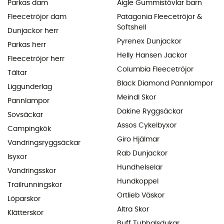
Parkas dam
Aigle Gummistövlar barn
Fleecetröjor dam
Patagonia Fleecetröjor &
Softshell
Dunjackor herr
Pyrenex Dunjackor
Parkas herr
Helly Hansen Jackor
Fleecetröjor herr
Columbia Fleecetröjor
Tältar
Black Diamond Pannlampor
Liggunderlag
Meindl Skor
Pannlampor
Dakine Ryggsäckar
Sovsäckar
Assos Cykelbyxor
Campingkök
Giro Hjälmar
Vandringsryggsäckar
Rab Dunjackor
Isyxor
Hundhelselar
Vandringsskor
Hundkoppel
Trailrunningskor
Ortlieb Väskor
Löparskor
Altra Skor
Klätterskor
Buff Tubhalsdukar