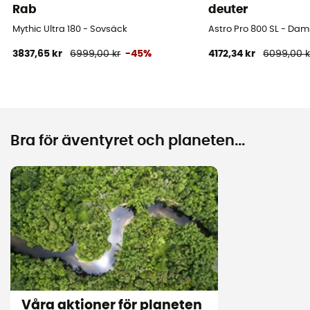
Rab
deuter
Mythic Ultra 180 - Sovsäck
Astro Pro 800 SL - Da
3837,65 kr
6999,00 kr
-45%
4172,34 kr
6099,00 k
Bra för äventyret och planeten...
Våra aktioner för planeten