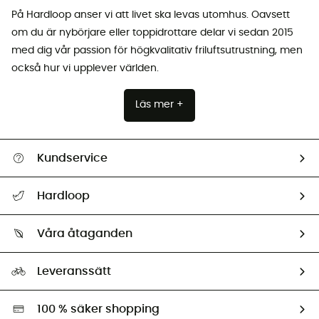
På Hardloop anser vi att livet ska levas utomhus. Oavsett
om du är nybörjare eller toppidrottare delar vi sedan 2015
med dig vår passion för högkvalitativ friluftsutrustning, men
också hur vi upplever världen.
Läs mer +
Kundservice
Hjälp & Kontakt
Hardloop
Spåra mitt paket
Vilka är vi?
Retur & återbetalning
Våra åtaganden
HardGuides
Storleksguide
Vårt fotavtryck
Ambassadörer
Leveranssätt
Second hand
Miljöanpassat urval
100 % säker shopping