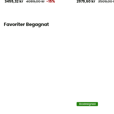
3455,32 kr
4089,00 kr
-15%
2979,60 kr
3509,00 
Favoriter Begagnat
Ekodesignad