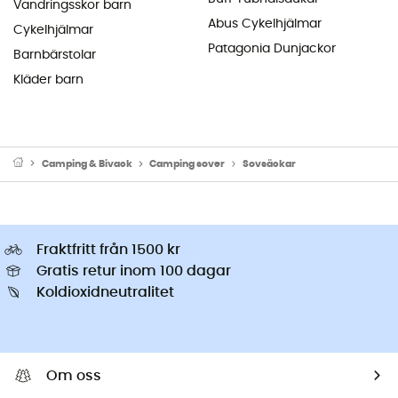
Vandringsskor barn
Abus Cykelhjälmar
Cykelhjälmar
Patagonia Dunjackor
Barnbärstolar
Kläder barn
Camping & Bivack
Camping sover
Sovsäckar
Fraktfritt från 1500 kr
Gratis retur inom 100 dagar
Koldioxidneutralitet
Om oss