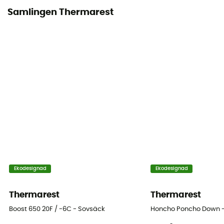
-15°C
Samlingen Thermarest
Komprimerad volym
14 x 15 cm
Ekodesignad
Ekodesignad
Thermarest
Thermarest
Boost 650 20F / -6C - Sovsäck
Honcho Poncho Down 