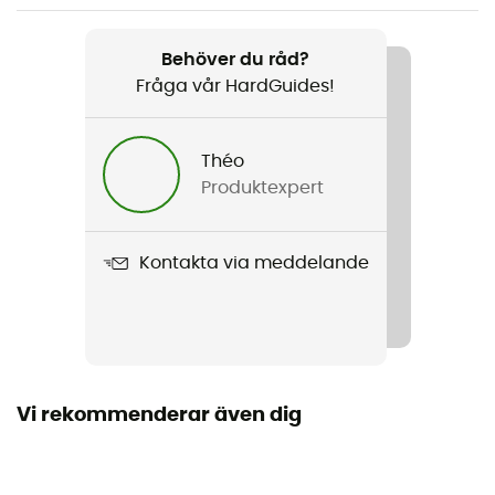
Produktnamn
XGK EX
Behöver du råd?
Fråga vår HardGuides!
Material
Stål
Théo
Antal bostäder
Produktexpert
1
Kapacitet
Kontakta via meddelande
2 personer
Kompatibla bränslen
Gas / Fotogen / Dieselbränsle / Bensin
Vi rekommenderar även dig
Tändning
Manuellt