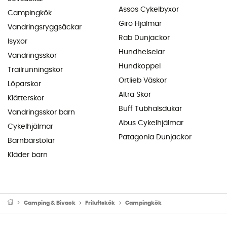
Assos Cykelbyxor
Campingkök
Giro Hjälmar
Vandringsryggsäckar
Rab Dunjackor
Isyxor
Hundhelselar
Vandringsskor
Hundkoppel
Trailrunningskor
Ortlieb Väskor
Löparskor
Altra Skor
Klätterskor
Buff Tubhalsdukar
Vandringsskor barn
Abus Cykelhjälmar
Cykelhjälmar
Patagonia Dunjackor
Barnbärstolar
Kläder barn
Camping & Bivack
Friluftskök
Campingkök