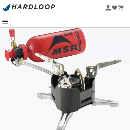
Sommarerbjudanden 🔥 -5 % EXTRA vid köp av 2 produkter*
kod Summer5
-5% Extra - Kod Summer5