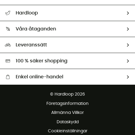
Hjälp & Kontakt
Hardloop
Spåra mitt paket
Vilka är vi?
Retur & återbetalning
Våra åtaganden
HardGuides
Storleksguide
Vårt fotavtryck
Ambassadörer
Leveranssätt
Second hand
Miljöanpassat urval
100 % säker shopping
Enkel online-handel
Fraktfritt från 1500 kr
© Hardloop 2026
Gratis retur inom 100 dagar
Företagsinformation
Gratis kundservice
Allmänna Villkor
Dataskydd
Cookieinställningar