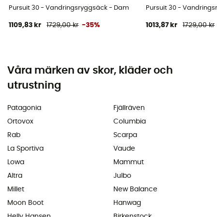
Pursuit 30 - Vandringsryggsäck - Dam
Pursuit 30 - Vandring
1109,83 kr
1729,00 kr
-35%
1013,87 kr
1729,00 kr
Våra märken av skor, kläder och
utrustning
Patagonia
Fjällräven
Ortovox
Columbia
Rab
Scarpa
La Sportiva
Vaude
Lowa
Mammut
Altra
Julbo
Millet
New Balance
Moon Boot
Hanwag
Helly Hansen
Birkenstock