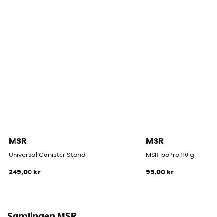
Koktid
3 min/ 1 L
MSR
MSR
Universal Canister Stand
MSR IsoPro 110 g
249,00 kr
99,00 kr
Samlingen MSR