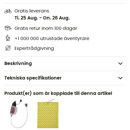
Kompakt:
den nya flexibla bränsleledningen gör att
Gratis leverans
matlagning set kan förvaras i en 1,5-liters MSR-
Ti. 25 Aug.
-
On. 26 Aug.
kastrull
Gratis retur inom 100 dagar
Super snabb:
kokar en liter vatten på bara 2,8
minuter (med fotogen)
+1 000 000 utrustade äventyrare
Extra stabil:
infällbara ben och kastrullstöd ger en
Expertrådgivning
säker plattform
Vikt: 490 g
Beskrivning
Tekniska specifikationer
Rekommenderad för
Produkt(er) som är kopplade till denna artikel
Vandring / Camping / Bivack
Vikt
380 g