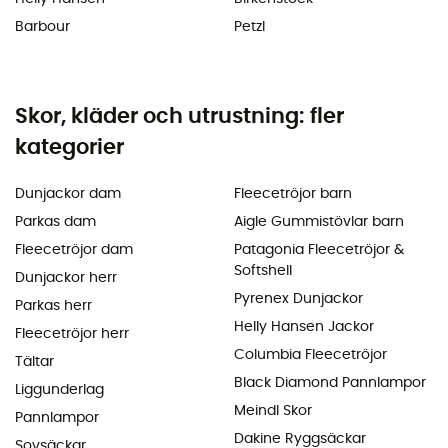
Barbour
Petzl
Skor, kläder och utrustning: fler
kategorier
Dunjackor dam
Fleecetröjor barn
Parkas dam
Aigle Gummistövlar barn
Fleecetröjor dam
Patagonia Fleecetröjor &
Softshell
Dunjackor herr
Pyrenex Dunjackor
Parkas herr
Helly Hansen Jackor
Fleecetröjor herr
Columbia Fleecetröjor
Tältar
Black Diamond Pannlampor
Liggunderlag
Meindl Skor
Pannlampor
Dakine Ryggsäckar
Sovsäckar