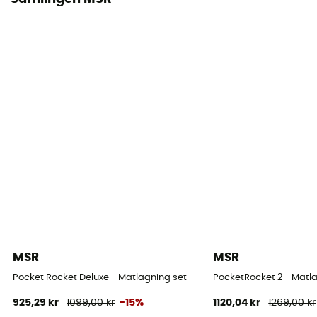
MSR
MSR
Pocket Rocket Deluxe - Matlagning set
PocketRocket 2 - Matl
925,29 kr
1099,00 kr
-15%
1120,04 kr
1269,00 kr