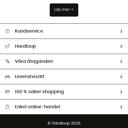
Läs mer +
Kundservice
Hjälp & Kontakt
Hardloop
Spåra mitt paket
Vilka är vi?
Retur & återbetalning
Våra åtaganden
HardGuides
Storleksguide
Vårt fotavtryck
Ambassadörer
Leveranssätt
Second hand
Miljöanpassat urval
100 % säker shopping
Enkel online-handel
Fraktfritt från 1500 kr
© Hardloop 2026
Gratis retur inom 100 dagar