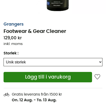
Grangers
Footwear & Gear Cleaner
129,00 kr
inkl. moms
Storlek
:
Lägg till i varukorg
Footwear & Gear Cleaner spray
är designad av märket
Gratis leverans från 1500 kr
Grangers
för att eliminera all smuts och lukt på dina
On. 12 Aug.
-
To. 13 Aug.
skor
. Den rengör effektivt och skonsamt för att inte