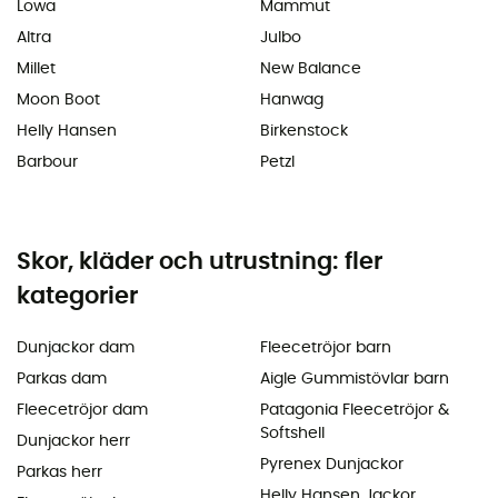
Lowa
Mammut
Altra
Julbo
Millet
New Balance
Moon Boot
Hanwag
Helly Hansen
Birkenstock
Barbour
Petzl
Skor, kläder och utrustning: fler
kategorier
Dunjackor dam
Fleecetröjor barn
Parkas dam
Aigle Gummistövlar barn
Fleecetröjor dam
Patagonia Fleecetröjor &
Softshell
Dunjackor herr
Pyrenex Dunjackor
Parkas herr
Helly Hansen Jackor