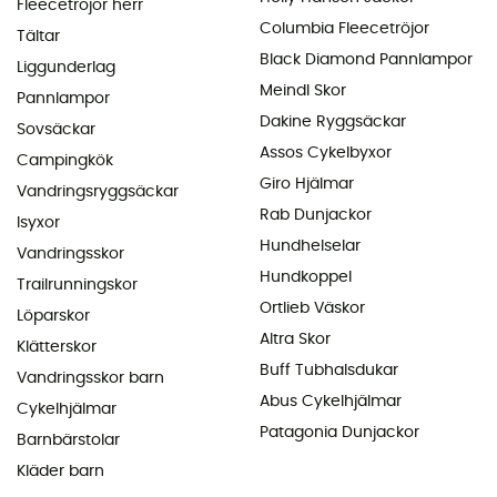
Fleecetröjor herr
Columbia Fleecetröjor
Tältar
Black Diamond Pannlampor
Liggunderlag
Meindl Skor
Pannlampor
Dakine Ryggsäckar
Sovsäckar
Assos Cykelbyxor
Campingkök
Giro Hjälmar
Vandringsryggsäckar
Rab Dunjackor
Isyxor
Hundhelselar
Vandringsskor
Hundkoppel
Trailrunningskor
Ortlieb Väskor
Löparskor
Altra Skor
Klätterskor
Buff Tubhalsdukar
Vandringsskor barn
Abus Cykelhjälmar
Cykelhjälmar
Patagonia Dunjackor
Barnbärstolar
Kläder barn