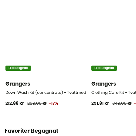
Ekodesignad
Ekodesignad
Grangers
Grangers
Down Wash Kit (concentrate) - Tvättmedel
Clothing Care Kit - Tv
212,88 kr
259,00 kr
-17%
291,81 kr
349,00 kr
Favoriter Begagnat