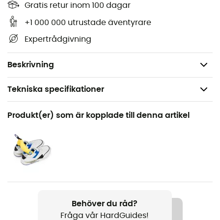
Gratis retur inom 100 dagar
skada
skorna
.
Footwear & Gear Cleaner spray
maximerar andningsförmågan och skyddar befintliga
+1 000 000 utrustade äventyrare
vattenavvisande ytbehandlingar. För hållbara och rena
Expertrådgivning
skor, välj
Footwear & Gear Cleaner.
Bluesign® godkänd
Beskrivning
Tekniska specifikationer
Rekommenderad för
Produkt(er) som är kopplade till denna artikel
Den dagliga
Produktnamn
Footwear & Gear Cleaner
Märke
Bluesign
Behöver du råd?
Fråga vår HardGuides!