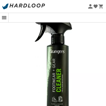
Sommarerbjudanden 🔥 -5 % EXTRA vid köp av 2 produkter*
kod Summer5
Ekodesignad