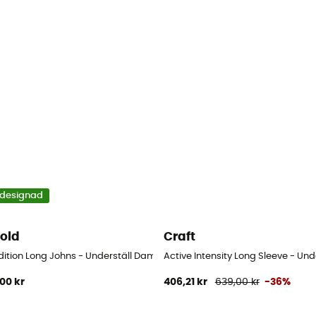
designad
old
Craft
am
dition Long Johns - Underställ Dam
Active Intensity Long Sleeve - Un
,00 kr
406,21 kr
639,00 kr
-36%