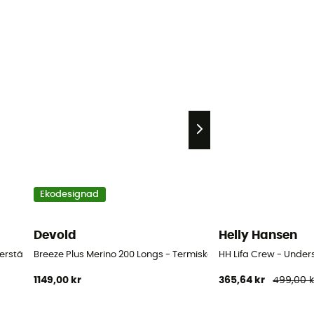
Ekodesignad
Devold
Helly Hansen
derställ Dam
Breeze Plus Merino 200 Longs - Termiska Strumpbyxor i merino
HH Lifa Crew - Under
1149,00 kr
365,64 kr
499,00 k