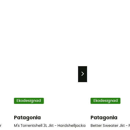
Ekodesignad
Ekodesignad
Patagonia
Patagonia
r
M's Torrentshell 3L Jkt - Hardshelljacka - Herr
Better Sweater Jkt - 