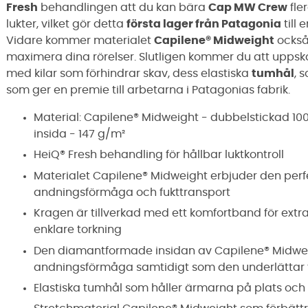
Fresh
behandlingen att du kan bära
Cap MW Crew
fle
lukter, vilket gör detta
första lager från Patagonia
till 
Vidare kommer materialet
Capilene® Midweight
också 
maximera dina rörelser. Slutligen kommer du att upps
med kilar som förhindrar skav, dess elastiska
tumhål
, 
som ger en premie till arbetarna i Patagonias fabrik.
Material:
Capilene® Midweight - dubbelstickad 1
insida - 147 g/m²
HeiQ® Fresh behandling för hållbar luktkontroll
Materialet Capilene® Midweight erbjuder den perf
andningsförmåga och fukttransport
Kragen är tillverkad med ett komfortband för ext
enklare torkning
Den diamantformade insidan av Capilene® Midwe
andningsförmåga samtidigt som den underlättar 
Elastiska tumhål som håller ärmarna på plats oc