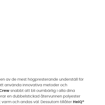
n en av de mest högpresterande underställ för
att använda innovativa metoder och
Crew
snabbt att bli oumbärlig i alla dina
erar en dubbelstickad återvunnen polyester
t varm och andas väl. Dessutom tillåter
HeiQ®