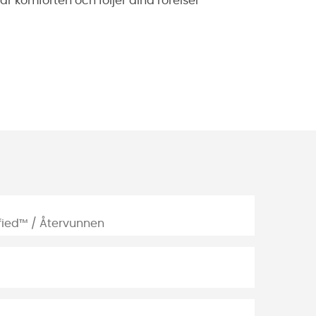
r komforten och följer dina rörelser
ified™ / Återvunnen