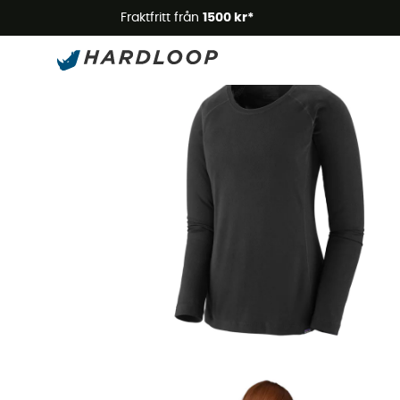
Somm
Fraktfritt från
1500 kr*