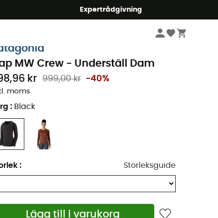
mmer5
Expertrådgivning
Dam
Kläder
Sportunderkläder
Underkläder
atagonia
ap MW Crew - Underställ Dam
98,96 kr
999,00 kr
-40%
kl. moms
rg
:
Black
orlek
:
Storleksguide
Lägg till i varukorg