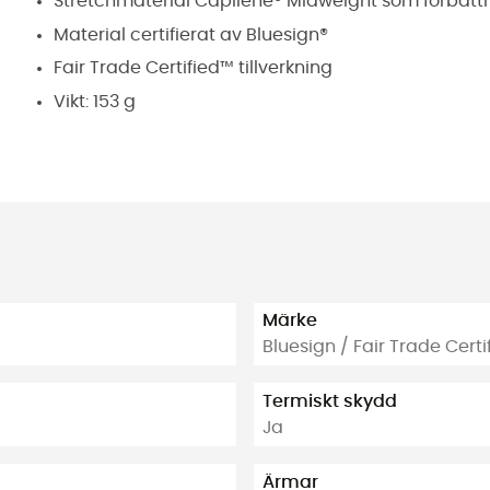
Stretchmaterial Capilene® Midweight som förbättra
Material certifierat av Bluesign®
Fair Trade Certified™ tillverkning
Vikt: 153 g
Märke
Bluesign / Fair Trade Cert
Termiskt skydd
Ja
Ärmar