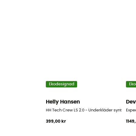
Ekodesignad
Eko
Helly Hansen
Dev
HH Tech Crew LS 2.0 - Underkläder syntet - D
Expe
399,00 kr
1149