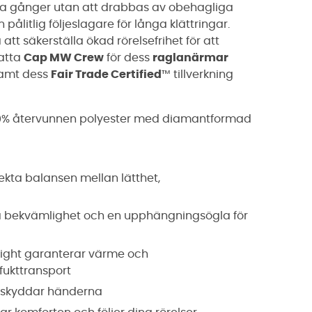
ra gånger utan att drabbas av obehagliga
en pålitlig följeslagare för långa klättringar.
att säkerställa ökad rörelsefrihet för att
katta
Cap MW Crew
för dess
raglanärmar
samt dess
Fair Trade Certified
™
tillverkning
00% återvunnen polyester med diamantformad
ekta balansen mellan lätthet,
ra bekvämlighet och en upphängningsögla för
ight garanterar värme och
fukttransport
h skyddar händerna