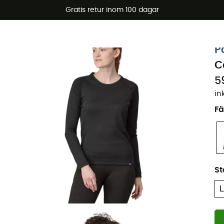
arerbjudanden 🔥 -5 % EXTRA vid köp av 2 produkter* kod Su
Gratis retur inom 100 dagar
Ekodesignad
P
C
5
in
Fä
St