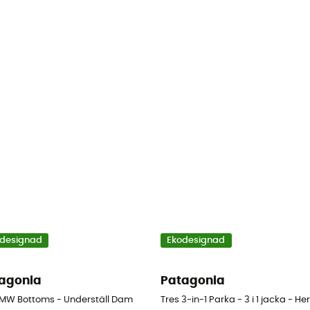
designad
Ekodesignad
agonia
Patagonia
l Dam
MW Bottoms - Underställ Dam
Tres 3-in-1 Parka - 3 i 1 jacka - Her