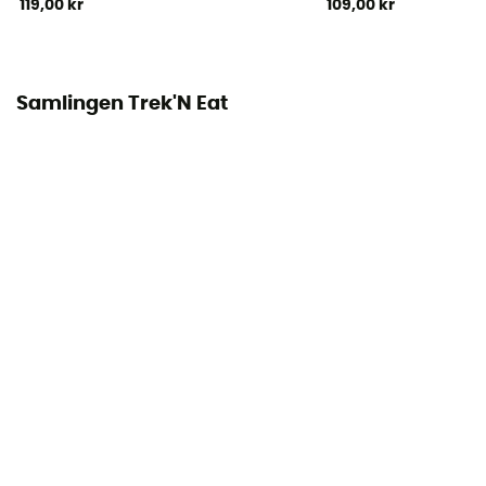
119,00 kr
109,00 kr
Samlingen Trek'N Eat