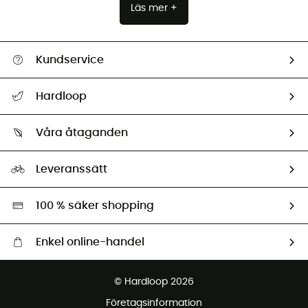
Läs mer +
Kundservice
Hjälp & Kontakt
Hardloop
Spåra mitt paket
Vilka är vi?
Retur & återbetalning
Våra åtaganden
HardGuides
Storleksguide
Vårt fotavtryck
Ambassadörer
Leveranssätt
Second hand
Miljöanpassat urval
100 % säker shopping
Enkel online-handel
Fraktfritt från 1500 kr
© Hardloop 2026
Gratis retur inom 100 dagar
Företagsinformation