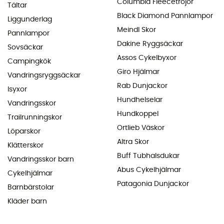
Columbia Fleecetröjor
Tältar
Black Diamond Pannlampor
Liggunderlag
Meindl Skor
Pannlampor
Dakine Ryggsäckar
Sovsäckar
Assos Cykelbyxor
Campingkök
Giro Hjälmar
Vandringsryggsäckar
Rab Dunjackor
Isyxor
Hundhelselar
Vandringsskor
Hundkoppel
Trailrunningskor
Ortlieb Väskor
Löparskor
Altra Skor
Klätterskor
Buff Tubhalsdukar
Vandringsskor barn
Abus Cykelhjälmar
Cykelhjälmar
Patagonia Dunjackor
Barnbärstolar
Kläder barn