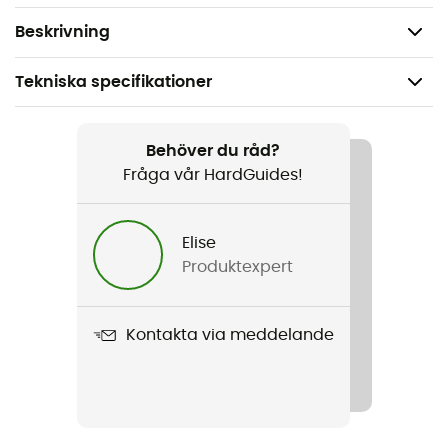
Energivärde per 100 g: 373 kcal
Beskrivning
Tekniska specifikationer
Rekommenderad för
Vandring / Camping
Behöver du råd?
Fråga vår HardGuides!
Vikt
180 g
Elise
Produktexpert
Produktnamn
Pâtes bolognaises au soja
Kontakta via meddelande