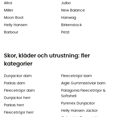
Altra
Julbo
Millet
New Balance
Moon Boot
Hanwag
Helly Hansen
Birkenstock
Barbour
Petzl
Skor, kläder och utrustning: fler
kategorier
Dunjackor dam
Fleecetröjor barn
Parkas dam
Aigle Gummistövlar barn
Fleecetröjor dam
Patagonia Fleecetröjor &
Softshell
Dunjackor herr
Pyrenex Dunjackor
Parkas herr
Helly Hansen Jackor
Fleecetröjor herr