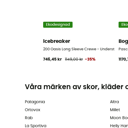
Ekodesignad
Eko
icebreaker
Bog
200 Oasis Long Sleeve Crewe - Underställ meri
Pasca
746,45 kr
1149,00 kr
-35%
1170,
Våra märken av skor, kläder 
Patagonia
Altra
Ortovox
Millet
Rab
Moon Bo
La Sportiva
Helly Ha