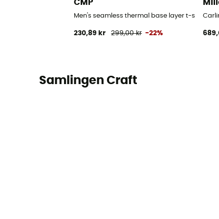
CMP
Mill
Men's seamless thermal base layer t-shirt - Un
Carli
230,89 kr
299,00 kr
-22%
689,
Samlingen Craft