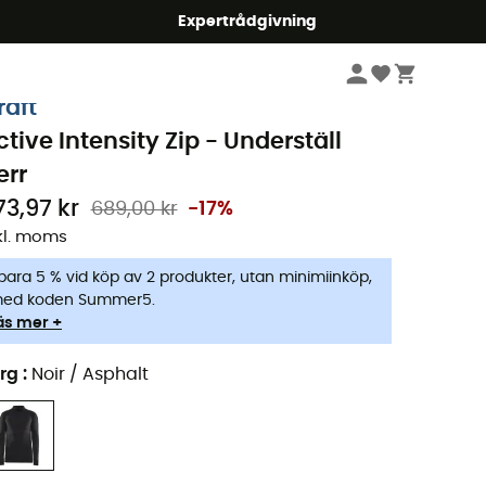
mmer5
Expertrådgivning
Herr
Kläder
Sportunderkläder
Underkläder
raft
ctive Intensity Zip - Underställ
err
73,97 kr
689,00 kr
-17%
kl. moms
para 5 % vid köp av 2 produkter, utan minimiinköp,
ed koden Summer5.
äs mer +
rg
:
Noir / Asphalt