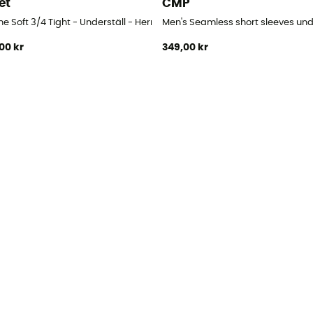
et
CMP
derställ - Herr
ne Soft 3/4 Tight - Underställ - Herr
Men's Seamless short sleeves unde
00 kr
349,00 kr