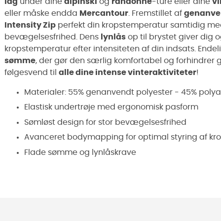
lag
under dine
alpinski
og
randonné
-ture eller dine
vi
eller måske endda
Mercantour
. Fremstillet af
genanven
Intensity Zip
perfekt din kropstemperatur samtidig me
bevægelsesfrihed. Dens
lynlås
op til brystet giver dig 
kropstemperatur efter intensiteten af din indsats. Endel
sømme
, der gør den særlig komfortabel og forhindrer gn
følgesvend til
alle dine intense vinteraktiviteter
!
Materialer: 55% genanvendt polyester - 45% poly
Elastisk undertrøje med ergonomisk pasform
Sømløst design for stor bevægelsesfrihed
Avanceret bodymapping for optimal styring af k
Flade sømme og lynlåskrave