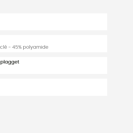
yclé - 45% polyamide
 plagget