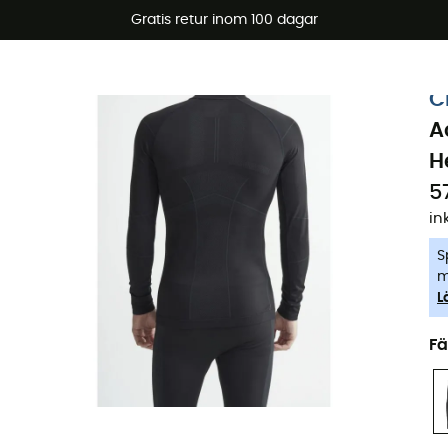
arerbjudanden 🔥 -5 % EXTRA vid köp av 2 produkter* kod Su
Gratis retur inom 100 dagar
-5% Extra - Kod Summer5
C
A
H
5
in
S
m
L
Fä