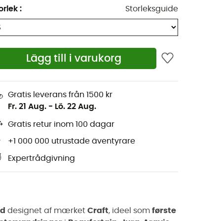
orlek
:
Storleksguide
Lägg till i varukorg
Gratis leverans från 1500 kr
Fr. 21 Aug.
-
Lö. 22 Aug.
Gratis retur inom 100 dagar
+1 000 000 utrustade äventyrare
Expertrådgivning
d
designet af mærket
Craft
, ideel som
første