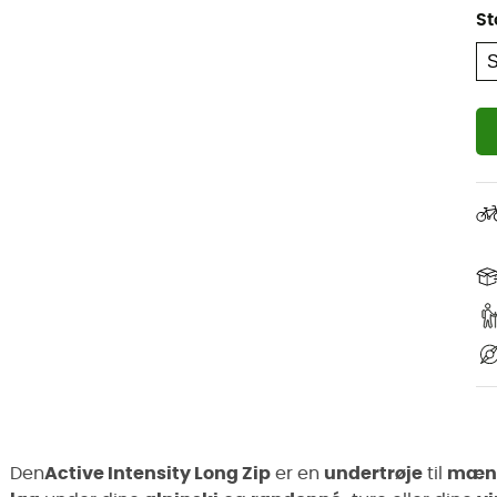
St
Den
Active Intensity Long Zip
er en
undertrøje
til
mæn