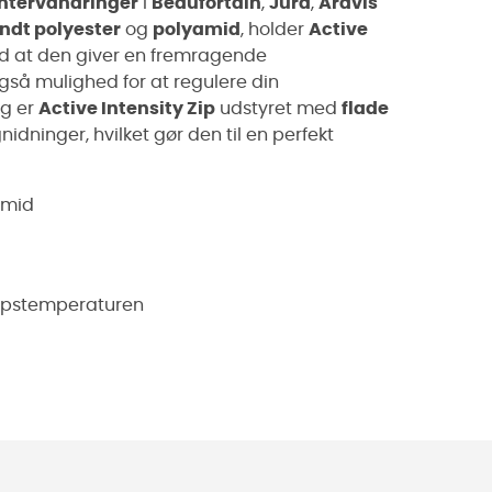
ntervandringer
i
Beaufortain
,
Jura
,
Aravis
dt polyester
og
polyamid
, holder
Active
d at den giver en fremragende
også mulighed for at regulere din
ig er
Active Intensity Zip
udstyret med
flade
idninger, hvilket gør den til en perfekt
amid
ropstemperaturen