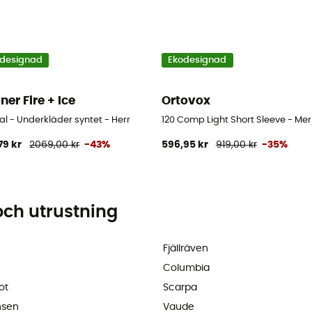
designad
Ekodesignad
ner Fire + Ice
Ortovox
noull Herr
l - Underkläder syntet - Herr
120 Comp Light Short Sleeve - Meri
79 kr
2069,00 kr
-43%
596,95 kr
919,00 kr
-35%
och utrustning
Fjällräven
Columbia
ot
Scarpa
nsen
Vaude