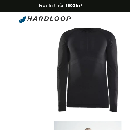
Somm
Fraktfritt från
1500 kr*