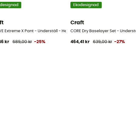
designad
Ekodesignad
ft
Craft
E Extreme X Pant - Underställ - Herr
CORE Dry Baselayer Set - Understä
46 kr
689,00 kr
-25%
464,41 kr
639,00 kr
-27%