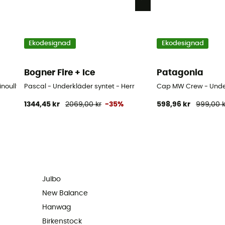
Ekodesignad
Ekodesignad
Bogner Fire + Ice
Patagonia
noulltröja - Herr
Pascal - Underkläder syntet - Herr
Cap MW Crew - Under
1344,45 kr
2069,00 kr
-35%
598,96 kr
999,00 k
Julbo
New Balance
Hanwag
Birkenstock