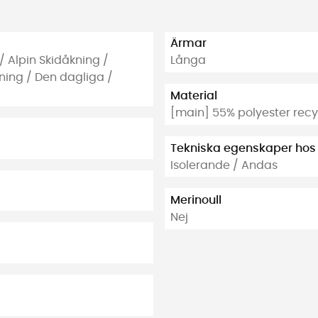
Ärmar
/ Alpin Skidåkning /
Långa
ning / Den dagliga /
Material
[main] 55% polyester rec
Tekniska egenskaper hos
Isolerande / Andas
Merinoull
Nej