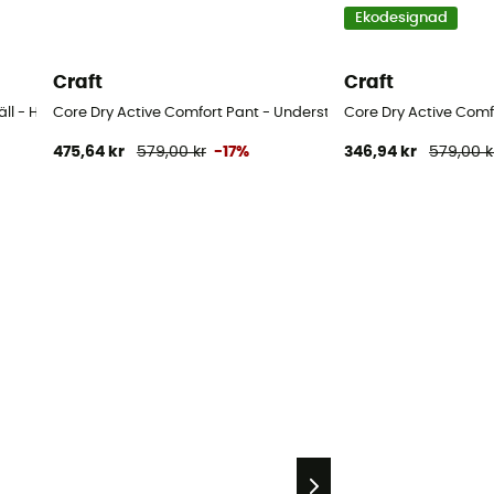
Ekodesignad
Craft
Craft
ll - Herr
Core Dry Active Comfort Pant - Underställ - Herr
Core Dry Active Comfo
475,64 kr
579,00 kr
-17%
346,94 kr
579,00 k