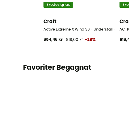
Ekodesignad
Eko
Craft
Cra
Active Extreme X Wind SS - Underställ - Herr
ACTIV
654,46 kr
919,00 kr
-28%
516,
Favoriter Begagnat