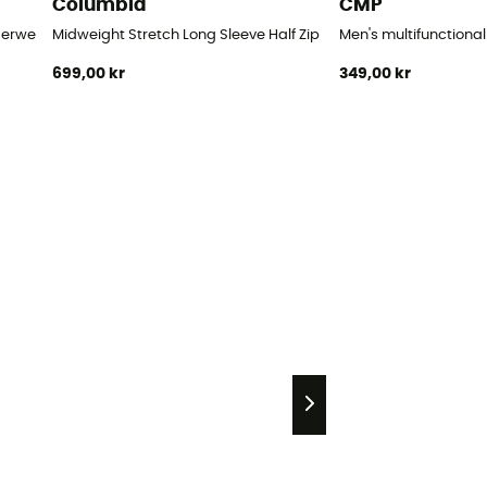
Columbia
CMP
rwear jersey - Underställ - Herr
Midweight Stretch Long Sleeve Half Zip - Underställ - Herr
Men's multifunctional
699,00 kr
349,00 kr