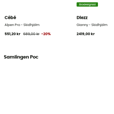
Ekodesignad
Personlig skyddsutrustning
PPE - Category 2
Cébé
Diezz
Alpen Pro - Skidhjälm
Gianny - Skidhjälm
551,20 kr
689,00 kr
-20%
2419,00 kr
Samlingen Poc