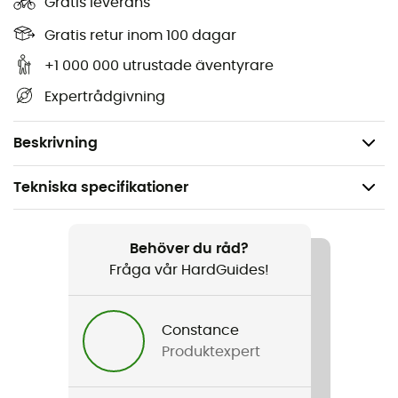
Gratis leverans
Indvendig polstring for en sikker og komfortabel
pasform
Gratis retur inom 100 dagar
Størrelsesjusteringssystem for en præcis pasform
+1 000 000 utrustade äventyrare
Aftagelig maskeholder
Expertrådgivning
Certificering: EN 1077B, ASTM 2040
Vægt: 500 g
Beskrivning
Tekniska specifikationer
Rekommenderad för
Alpin Skidåkning / Ski / Snowboard / All mountain
Behöver du råd?
skidåkning
Fråga vår HardGuides!
Kön
Constance
Herr / Dam
Produktexpert
Vikt
500 g