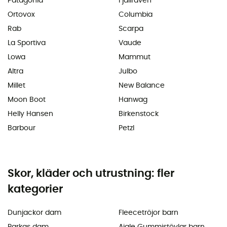
Patagonia
Fjällräven
Ortovox
Columbia
Rab
Scarpa
La Sportiva
Vaude
Lowa
Mammut
Altra
Julbo
Millet
New Balance
Moon Boot
Hanwag
Helly Hansen
Birkenstock
Barbour
Petzl
Skor, kläder och utrustning: fler
kategorier
Dunjackor dam
Fleecetröjor barn
Parkas dam
Aigle Gummistövlar barn