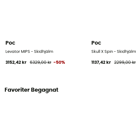
Poc
Poc
Levator MIPS - Skidhjälm
Skull X Spin - Skidhjäl
3152,42 kr
6329,00 kr
-50%
1137,42 kr
2299,00 kr
Favoriter Begagnat