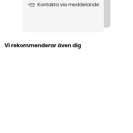
Kontakta via meddelande
Produktnamn
Auric Cut
Egenskaper
Coque ABS
Vi rekommenderar även dig
Innerskal
Multi-impact EPP
Skalets konstruktion
ABS
Stängningssystem
Justerbart hakband / Spänne
Ventilation
Ajustable