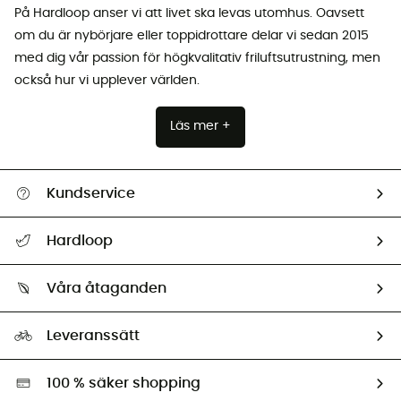
På Hardloop anser vi att livet ska levas utomhus. Oavsett
om du är nybörjare eller toppidrottare delar vi sedan 2015
med dig vår passion för högkvalitativ friluftsutrustning, men
också hur vi upplever världen.
Läs mer +
Kundservice
Hjälp & Kontakt
Hardloop
Spåra mitt paket
Vilka är vi?
Retur & återbetalning
Våra åtaganden
HardGuides
Storleksguide
Vårt fotavtryck
Ambassadörer
Leveranssätt
Second hand
Miljöanpassat urval
100 % säker shopping