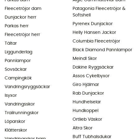
Fleecetröjor dam
Patagonia Fleecetröjor &
Softshell
Dunjackor herr
Pyrenex Dunjackor
Parkas herr
Helly Hansen Jackor
Fleecetröjor herr
Columbia Fleecetröjor
Tältar
Black Diamond Pannlampor
Liggunderlag
Meindl Skor
Pannlampor
Dakine Ryggsäckar
Sovsäckar
Assos Cykelbyxor
Campingkök
Giro Hjälmar
Vandringsryggsäckar
Rab Dunjackor
Isyxor
Hundhelselar
Vandringsskor
Hundkoppel
Trailrunningskor
Ortlieb Väskor
Löparskor
Altra Skor
Klätterskor
Buff Tubhalsdukar
Vandringsskor barn