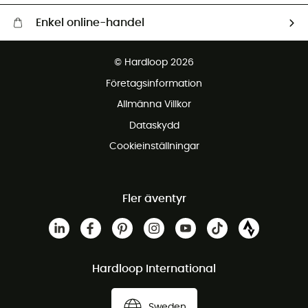
Enkel online-handel
Fraktfritt från 1500 kr
© Hardloop 2026
Gratis retur inom 100 dagar
Företagsinformation
Gratis kundservice
Allmänna Villkor
Dataskydd
Cookieinställningar
Fler äventyr
Hardloop International
Sweden