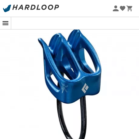
Sommarerbjudanden 🔥 -5 % EXTRA vid köp av 2 produkter*
kod Summer5
-5% Extra - Kod Summer5