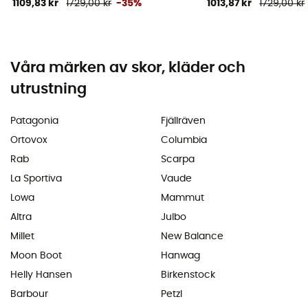
1109,83 kr
1729,00 kr
-35%
1013,87 kr
1729,00 kr
Våra märken av skor, kläder och
utrustning
Patagonia
Fjällräven
Ortovox
Columbia
Rab
Scarpa
La Sportiva
Vaude
Lowa
Mammut
Altra
Julbo
Millet
New Balance
Moon Boot
Hanwag
Helly Hansen
Birkenstock
Barbour
Petzl