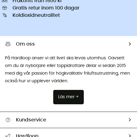
Fraktfritt från 1500 kr
Gratis retur inom 100 dagar
Koldioxidneutralitet
Om oss
På Hardloop anser vi att livet ska levas utomhus. Oavsett
om du är nybörjare eller toppidrottare delar vi sedan 2015
med dig vår passion för högkvalitativ friluftsutrustning, men
också hur vi upplever världen.
Läs mer +
Kundservice
Hjälp & Kontakt
Hardloop