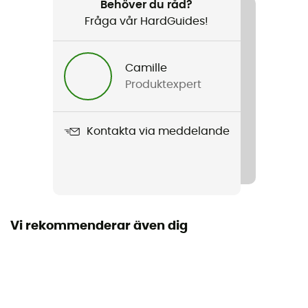
Behöver du råd?
ATC-XP
Fråga vår HardGuides!
Norm
CE norm
Camille
Produktexpert
Konstruktörsgaranti
1 år
Kontakta via meddelande
Kompatibla Rep
9 - 11 mm (Single) / 7,7 - 11 mm (Half) / 8 - 11 mm (Twin)
Bruksanvisning
Läs bipacksedeln
Vi rekommenderar även dig
Personlig skyddsutrustning
PPE - Category 3
Assisterad bromsning