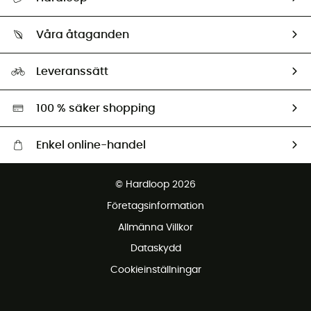
Spåra mitt paket
Vilka är vi?
Retur & återbetalning
Våra åtaganden
HardGuides
Storleksguide
Vårt fotavtryck
Ambassadörer
Leveranssätt
Second hand
Miljöanpassat urval
100 % säker shopping
Enkel online-handel
Fraktfritt från 1500 kr
© Hardloop 2026
Gratis retur inom 100 dagar
Företagsinformation
Gratis kundservice
Allmänna Villkor
Dataskydd
Cookieinställningar