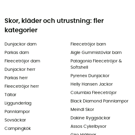
Skor, kläder och utrustning: fler
kategorier
Dunjackor dam
Fleecetröjor barn
Parkas dam
Aigle Gummistövlar barn
Fleecetröjor dam
Patagonia Fleecetröjor &
Softshell
Dunjackor herr
Pyrenex Dunjackor
Parkas herr
Helly Hansen Jackor
Fleecetröjor herr
Columbia Fleecetröjor
Tältar
Black Diamond Pannlampor
Liggunderlag
Meindl Skor
Pannlampor
Dakine Ryggsäckar
Sovsäckar
Assos Cykelbyxor
Campingkök