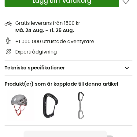
Lägg till i varukorg
Gratis leverans från 1500 kr
Må. 24 Aug.
-
Ti. 25 Aug.
+1 000 000 utrustade äventyrare
Expertrådgivning
Tekniska specifikationer
Rekommenderad för
Produkt(er) som är kopplade till denna artikel
Klättring / Multipitch-klättring / Bergsbestigning /
Inomhusklättring
Vikt
64 g
Produktnamn