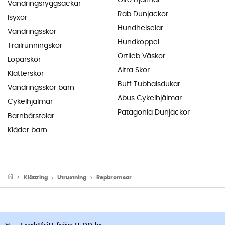
Giro Hjälmar
Vandringsryggsäckar
Rab Dunjackor
Isyxor
Hundhelselar
Vandringsskor
Hundkoppel
Trailrunningskor
Ortlieb Väskor
Löparskor
Altra Skor
Klätterskor
Buff Tubhalsdukar
Vandringsskor barn
Abus Cykelhjälmar
Cykelhjälmar
Patagonia Dunjackor
Barnbärstolar
Kläder barn
Klättring
Utrustning
Repbromsar