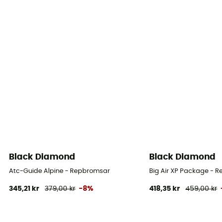
Black Diamond
Black Diamond
Atc-Guide Alpine - Repbromsar
Big Air XP Package - 
345,21 kr
379,00 kr
-8%
418,35 kr
459,00 kr