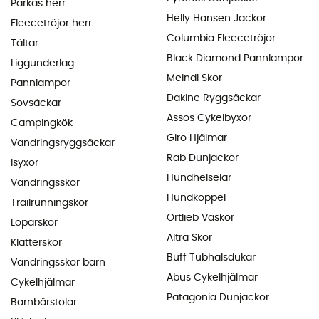
Parkas herr
Helly Hansen Jackor
Fleecetröjor herr
Columbia Fleecetröjor
Tältar
Black Diamond Pannlampor
Liggunderlag
Meindl Skor
Pannlampor
Dakine Ryggsäckar
Sovsäckar
Assos Cykelbyxor
Campingkök
Giro Hjälmar
Vandringsryggsäckar
Rab Dunjackor
Isyxor
Hundhelselar
Vandringsskor
Hundkoppel
Trailrunningskor
Ortlieb Väskor
Löparskor
Altra Skor
Klätterskor
Buff Tubhalsdukar
Vandringsskor barn
Abus Cykelhjälmar
Cykelhjälmar
Patagonia Dunjackor
Barnbärstolar