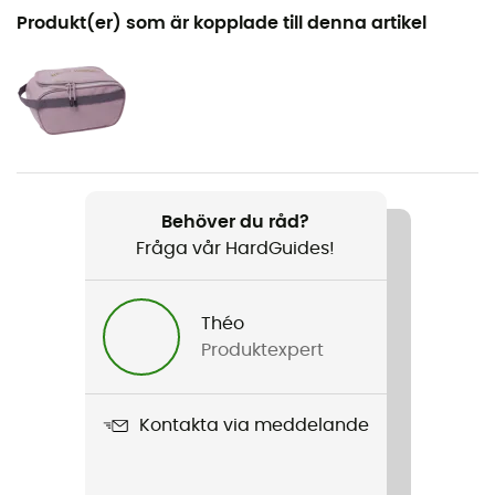
Rekommenderad för
Produkt(er) som är kopplade till denna artikel
Resa
Produktnamn
HH Scout Duffel 30L
Regntäthet
Vattenavvisande
Behöver du råd?
Fråga vår HardGuides!
Volym
30 L
Théo
Material
Produktexpert
100% polyester 600D - TPU
Kontakta via meddelande