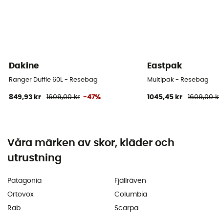
Dakine
Eastpak
Ranger Duffle 60L - Resebag
Multipak - Resebag
849,93 kr
1609,00 kr
-47%
1045,45 kr
1609,00 k
Våra märken av skor, kläder och
utrustning
Patagonia
Fjällräven
Ortovox
Columbia
Rab
Scarpa