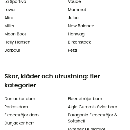
La Sportiva
Vaude
Lowa
Mammut
Altra
Julbo
Millet
New Balance
Moon Boot
Hanwag
Helly Hansen
Birkenstock
Barbour
Petzl
Skor, kläder och utrustning: fler
kategorier
Dunjackor dam
Fleecetröjor barn
Parkas dam
Aigle Gummistövlar barn
Fleecetröjor dam
Patagonia Fleecetröjor &
Softshell
Dunjackor herr
Pyrenex Dunjackor