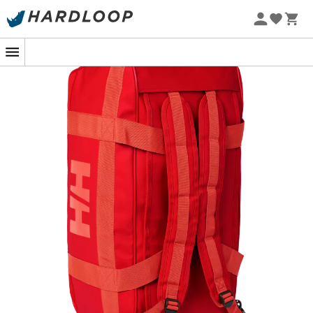
Sommarerbjudanden 🔥 -5 % EXTRA vid köp av 2 produkter*
kod Summer5
-5% Extra - Kod Summer5