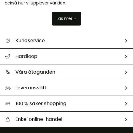
också hur vi upplever världen.
Läs mer +
Kundservice
Hjälp & Kontakt
Hardloop
Spåra mitt paket
Vilka är vi?
Retur & återbetalning
Våra åtaganden
HardGuides
Storleksguide
Vårt fotavtryck
Ambassadörer
Leveranssätt
Second hand
Miljöanpassat urval
100 % säker shopping
Enkel online-handel
Fraktfritt från 1500 kr