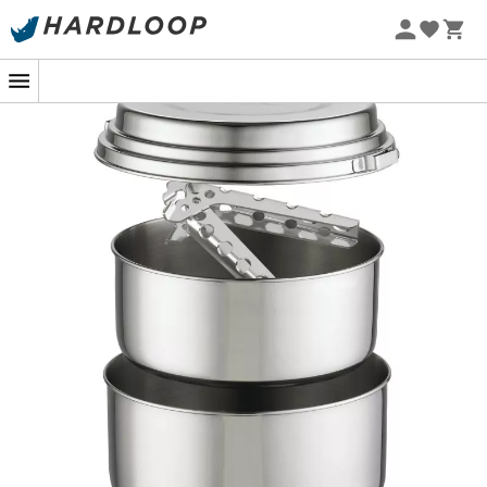
Sommarerbjudanden 🔥 -5 % EXTRA vid köp av 2 produkter*
kod Summer5
-5% Extra - Kod Summer5