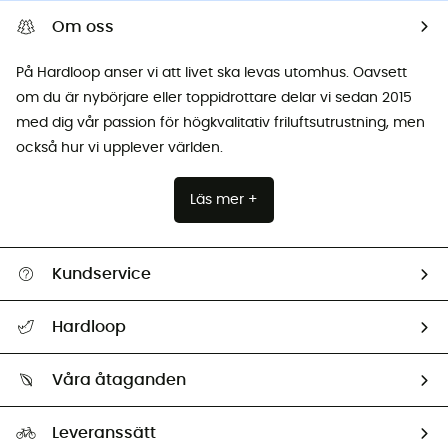
Om oss
På Hardloop anser vi att livet ska levas utomhus. Oavsett
om du är nybörjare eller toppidrottare delar vi sedan 2015
med dig vår passion för högkvalitativ friluftsutrustning, men
också hur vi upplever världen.
Läs mer +
Kundservice
Hjälp & Kontakt
Hardloop
Spåra mitt paket
Vilka är vi?
Retur & återbetalning
Våra åtaganden
HardGuides
Storleksguide
Vårt fotavtryck
Ambassadörer
Leveranssätt
Second hand