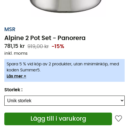
MSR
Alpine 2 Pot Set - Panorera
781,15 kr
919,00 kr
-15%
inkl. moms
Spara 5 % vid köp av 2 produkter, utan minimiinköp, med
koden Summer5.
Läs mer +
Alpine 2 Pot Set
är ett set med
panorera
designat av
märket
MSR
, perfekt för flitiga resenärer och intensiv
Storlek
:
användning i
bergen
. All nödvändig utrustning finns i
Alpine 2 Pot Set
för att du ska kunna laga alla dina
måltider, oavsett ditt äventyr. Till bords!
Lägg till i varukorg
Material: rostfritt stål
Stark: rostfritt stål ger bästa möjliga hållbarhet