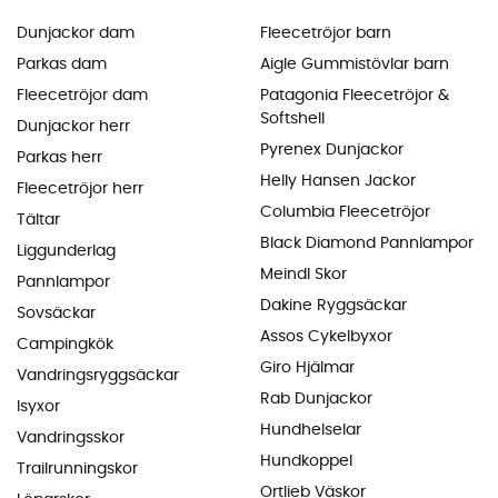
Dunjackor dam
Fleecetröjor barn
Parkas dam
Aigle Gummistövlar barn
Fleecetröjor dam
Patagonia Fleecetröjor &
Softshell
Dunjackor herr
Pyrenex Dunjackor
Parkas herr
Helly Hansen Jackor
Fleecetröjor herr
Columbia Fleecetröjor
Tältar
Black Diamond Pannlampor
Liggunderlag
Meindl Skor
Pannlampor
Dakine Ryggsäckar
Sovsäckar
Assos Cykelbyxor
Campingkök
Giro Hjälmar
Vandringsryggsäckar
Rab Dunjackor
Isyxor
Hundhelselar
Vandringsskor
Hundkoppel
Trailrunningskor
Ortlieb Väskor