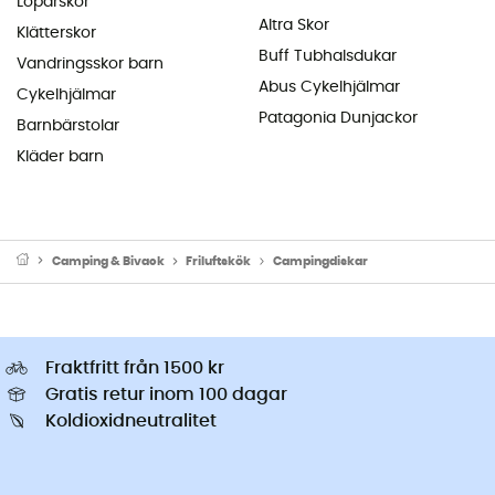
Löparskor
Altra Skor
Klätterskor
Buff Tubhalsdukar
Vandringsskor barn
Abus Cykelhjälmar
Cykelhjälmar
Patagonia Dunjackor
Barnbärstolar
Kläder barn
Camping & Bivack
Friluftskök
Campingdiskar
Fraktfritt från 1500 kr
Gratis retur inom 100 dagar
Koldioxidneutralitet