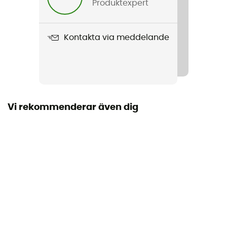
Produktexpert
Produktnamn
Alpine 2 Pot Set
Kontakta via meddelande
Material
Stainless steel
Inkluderad i leveransen
1,5 L kastrull - 2 L kastrull - ett lock/tallrik - ett
PanHandler™ kastrullhandtag - förvaringsväska
Vi rekommenderar även dig