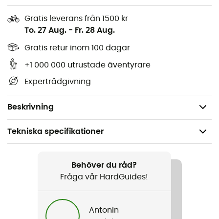
Kompakt: en effektiv design med inbäddning
Gratis leverans från 1500 kr
sparar värdefullt utrymme
To. 27 Aug.
-
Fr. 28 Aug.
Mångsidig: locket kan täcka panorera och kan
Gratis retur inom 100 dagar
även användas som tallrik
+1 000 000 utrustade äventyrare
Innehåller: en panna 1,5 L - en panna 2 L - ett
lock/tallrik - ett handtag PanHandler
™ -
Expertrådgivning
förvaringsväska
Vikt: 730 g
Beskrivning
Tekniska specifikationer
Rekommenderad för
Vandring / Vandring / Resa / Camping / Bivack
Behöver du råd?
Fråga vår HardGuides!
Vikt
730 g
Antonin