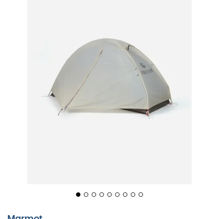
Äventyrare för en dag eller för alltid, om du vill upptäcka
ett tält som är enkelt att sätta upp, funktionellt tack vare
flera förvaringsutrymmen och rymligt för att garantera
din komfort, oavsett om du befinner dig i Alperna eller
på Mongoliens gröna slätter, så är
Tungsten UL 1P-
tältet
från
Marmot
det
3-säsongstält
du behöver.
Detta
1-personstält
garanterar dig ett betydande
boendeutrymme, samtidigt som det förblir ett
självstagande tält
som är lätt att flytta. Med material
som är mycket motståndskraftiga mot olika
väderförhållanden, vare sig det gäller störtregn eller en
tryckande sol, kan du räkna med
Tungsten UL 1P
för att
följa med dig länge, under många utomhusäventyr.
Material: polyester ripstop (tak) - nylon (golv)
Vattenbeständighet tak: 1 500 mm
Vattenbeständighet golv: 2 000 mm
Marmot