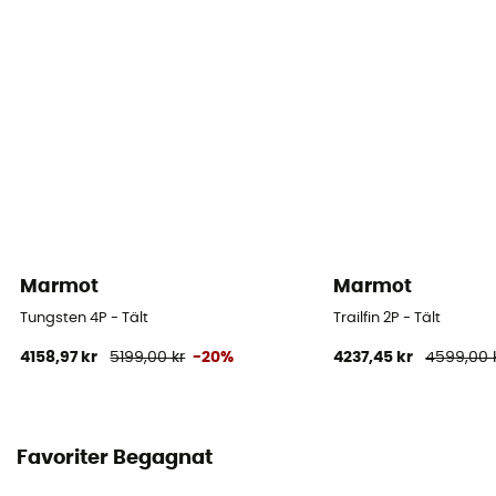
Takets täthet (mm)
1 200 mm
Golvets täthet (mm)
1 200 mm
Takets material
polyester Ripstop
Marmot
Marmot
Rummets material
nylon micromesh
Tungsten 4P - Tält
Trailfin 2P - Tält
4158,97 kr
5199,00 kr
-20%
4237,45 kr
4599,00 
Golvets material
nylon Ripstop
Liggunderlag
Favoriter Begagnat
Ingår ej