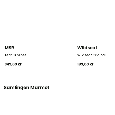
Yta vid golvet
1,8 m2
Kupéns yta
1,8
MSR
Wildseat
Antal absider
1
Tent Guylines
Wildseat Original
349,00 kr
189,00 kr
Tak
Double
Antal stänger
Samlingen Marmot
2
Stängernas material
DAC Featherlite NFL