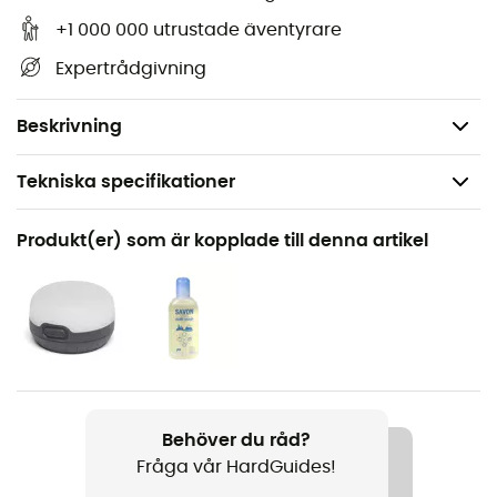
2
Förvaringsyta: 0,8 m
+1 000 000 utrustade äventyrare
Ihoppackade mått: 50 x 20 cm
Expertrådgivning
Minimivikt: 970 g
Vikt: 1 176 g
Beskrivning
Tekniska specifikationer
Rekommenderad för
Produkt(er) som är kopplade till denna artikel
Vandring / Vandring / Bivack
Vikt
970 g
Produktnamn
Tungsten UL 1P
Behöver du råd?
Fråga vår HardGuides!
Säsong