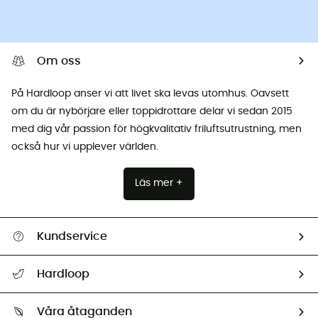
Om oss
På Hardloop anser vi att livet ska levas utomhus. Oavsett
om du är nybörjare eller toppidrottare delar vi sedan 2015
med dig vår passion för högkvalitativ friluftsutrustning, men
också hur vi upplever världen.
Läs mer +
Kundservice
Hjälp & Kontakt
Hardloop
Spåra mitt paket
Vilka är vi?
Retur & återbetalning
Våra åtaganden