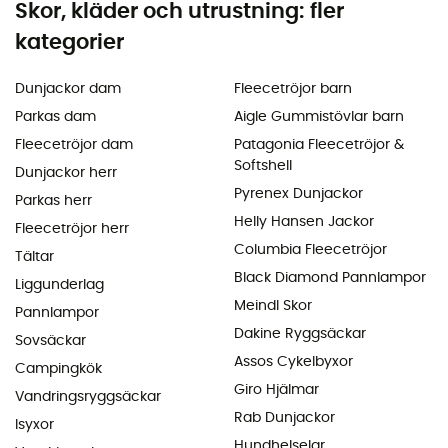
Skor, kläder och utrustning: fler
kategorier
Dunjackor dam
Fleecetröjor barn
Parkas dam
Aigle Gummistövlar barn
Fleecetröjor dam
Patagonia Fleecetröjor &
Softshell
Dunjackor herr
Pyrenex Dunjackor
Parkas herr
Helly Hansen Jackor
Fleecetröjor herr
Columbia Fleecetröjor
Tältar
Black Diamond Pannlampor
Liggunderlag
Meindl Skor
Pannlampor
Dakine Ryggsäckar
Sovsäckar
Assos Cykelbyxor
Campingkök
Giro Hjälmar
Vandringsryggsäckar
Rab Dunjackor
Isyxor
Hundhelselar