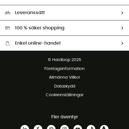
HardGuides
Storleksguide
Vårt fotavtryck
Ambassadörer
Leveranssätt
Second hand
Miljöanpassat urval
100 % säker shopping
Enkel online-handel
Fraktfritt från 1500 kr
© Hardloop 2026
Gratis retur inom 100 dagar
Företagsinformation
Gratis kundservice
Allmänna Villkor
Dataskydd
Cookieinställningar
Fler äventyr