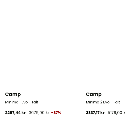
Förvaringens mått
50 x 20 cm
Camp
Camp
Minima 1 Evo - Tält
Minima 2 Evo - Tält
2287,44 kr
3679,00 kr
-37%
3337,17 kr
5179,00 kr