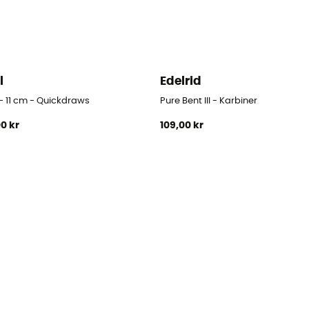
l
Edelrid
- 11 cm - Quickdraws
Pure Bent III - Karbiner
00 kr
109,00 kr