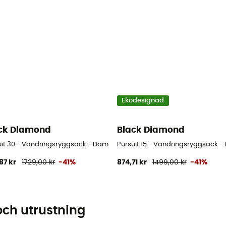
Ekodesignad
ck Diamond
Black Diamond
uit 30 - Vandringsryggsäck - Dam
Pursuit 15 - Vandringsryggsäck 
87 kr
1729,00 kr
-41%
874,71 kr
1499,00 kr
-41%
och utrustning