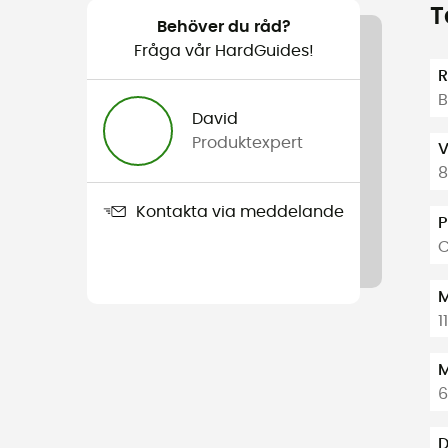
T
Behöver du råd?
Fråga vår HardGuides!
R
B
David
Produktexpert
V
8
Kontakta via meddelande
P
C
M
1
M
6
D