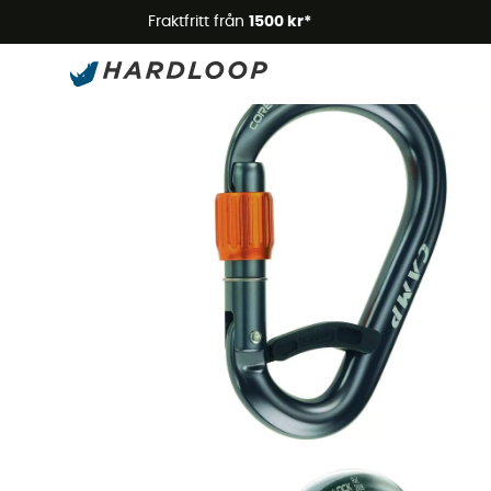
Somm
Fraktfritt från
1500 kr*