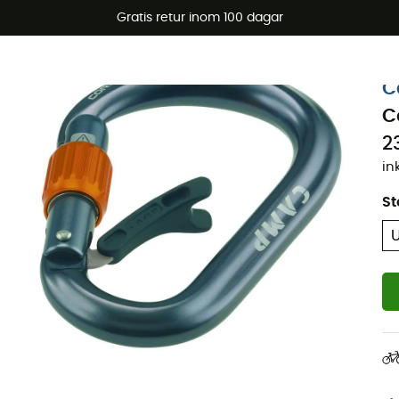
arerbjudanden 🔥 -5 % EXTRA vid köp av 2 produkter* kod Su
Gratis retur inom 100 dagar
C
C
2
in
St