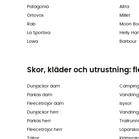
Patagonia
Altra
Ortovox
Millet
Rab
Moon Bo
La Sportiva
Helly Ha
Lowa
Barbour
Skor, kläder och utrustning: f
Dunjackor dam
Camping
Parkas dam
Vandring
Fleecetröjor dam
Isyxor
Dunjackor herr
Vandring
Parkas herr
Trailrunn
Fleecetröjor herr
Löparsko
Tältar
Klättersk