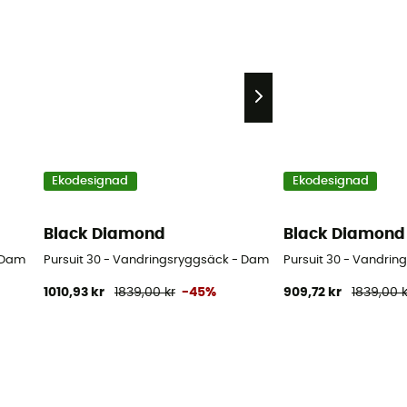
Ekodesignad
Ekodesignad
Black Diamond
Black Diamond
- Dam
Pursuit 30 - Vandringsryggsäck - Dam
Pursuit 30 - Vandrin
1010,93 kr
1839,00 kr
-45%
909,72 kr
1839,00 k