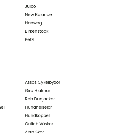
Julbo
New Balance
Hanwag
Birkenstock
Petzl
Assos Cykelbyxor
Giro Hjälmar
Rab Dunjackor
ell
Hundhelselar
Hundkoppel
Ortlieb Väskor
Altra Skor