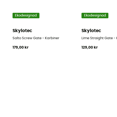
Ekodesignad
Ekodesignad
Skylotec
Skylotec
Salto Screw Gate - Karbiner
Lime Straight Gate -
179,00 kr
129,00 kr