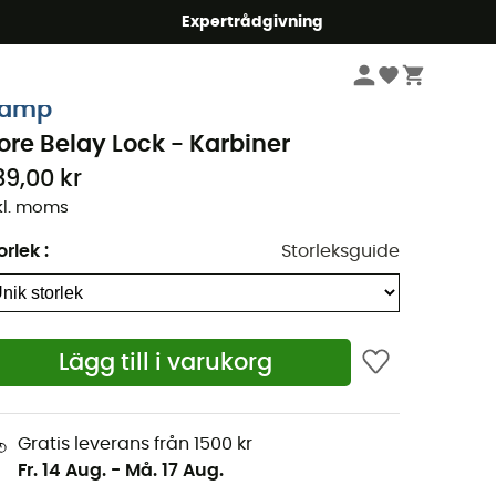
mmer5
Expertrådgivning
Klättring
Utrustning
Karbiner
amp
ore Belay Lock - Karbiner
39,00 kr
kl. moms
orlek
:
Storleksguide
Lägg till i varukorg
Gratis leverans från 1500 kr
Fr. 14 Aug.
-
Må. 17 Aug.