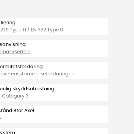
ifiering
2275 Type H / EN 362 Type B
sanvisning
bipacksedeln
ormitetsförklaring
 överensstämmelseförklaringen
onlig skyddsutrustning
- Category 3
tånd Stor Axel
N
system