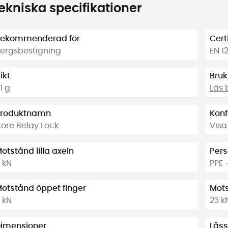
ekniska specifikationer
ekommenderad för
Cert
ergsbestigning
EN 1
ikt
Bruk
1 g
Läs 
roduktnamn
Konf
ore Belay Lock
Visa
otstånd lilla axeln
Pers
1 kN
PPE 
otstånd öppet finger
Mots
 kN
23 k
imensioner
Lås