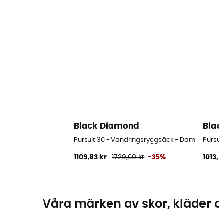
Black Diamond
Bla
Pursuit 30 - Vandringsryggsäck - Dam
Purs
1109,83 kr
1729,00 kr
-35%
1013,
Våra märken av skor, kläder 