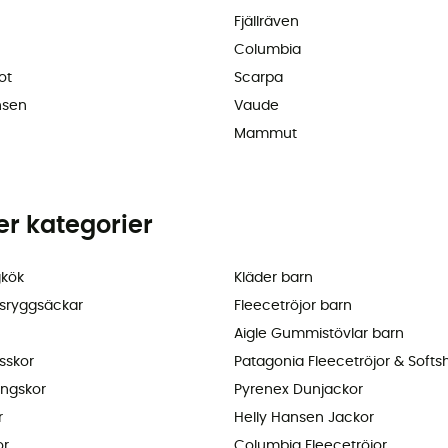
Fjällräven
Columbia
ot
Scarpa
nsen
Vaude
Mammut
ler kategorier
kök
Kläder barn
sryggsäckar
Fleecetröjor barn
Aigle Gummistövlar barn
sskor
Patagonia Fleecetröjor & Softsh
ingskor
Pyrenex Dunjackor
r
Helly Hansen Jackor
or
Columbia Fleecetröjor