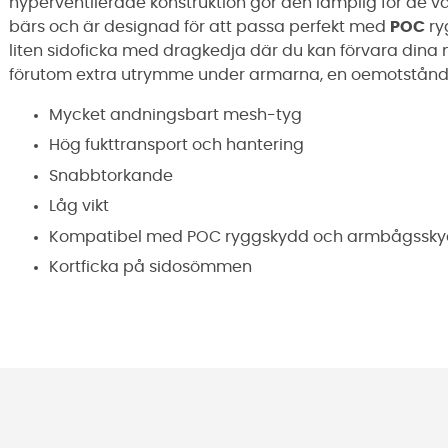
hyperventilerade konstruktion gör den lämplig för de v
bärs och är designad för att passa perfekt med
POC
ry
liten sidoficka med dragkedja där du kan förvara dina
förutom extra utrymme under armarna, en oemotståndli
Mycket andningsbart mesh-tyg
Hög fukttransport och hantering
Snabbtorkande
Låg vikt
Kompatibel med POC ryggskydd och armbågssk
Kortficka på sidosömmen