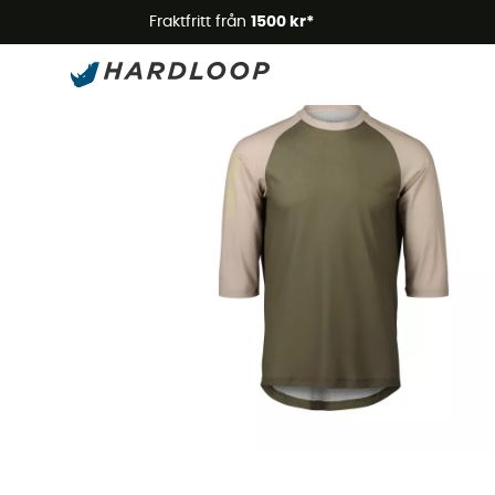
Somm
Fraktfritt från
1500 kr*