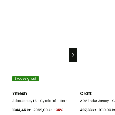
Ekodesignad
7mesh
Craft
Atlas Jersey LS - Cykeltrikå - Herr
ADV Endur Jersey - Cy
1344,45 kr
2069,00 kr
-35%
497,33 kr
1019,00 k