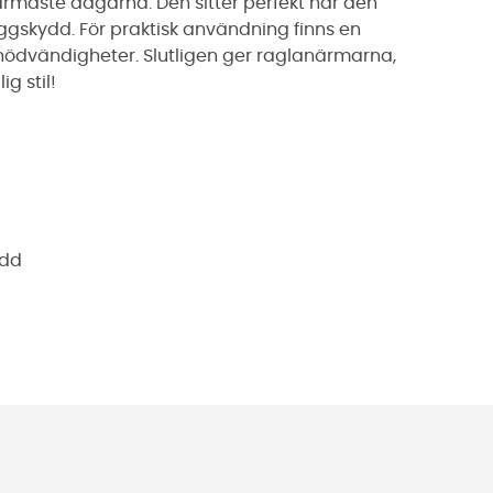
armaste dagarna. Den sitter perfekt när den
ggskydd. För praktisk användning finns en
 nödvändigheter. Slutligen ger raglanärmarna,
g stil!
ydd