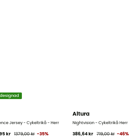
designad
Altura
ce Jersey - Cykeltrikå - Herr
Nightvision - Cykeltrikå Herr
95 kr
1379,00 kr
-35%
386,64 kr
719,00 kr
-46%