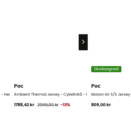
Ekodesignad
Poc
Poc
 - Herr
Ambient Thermal Jersey - Cykeltrikå - Herr
Motion Air S/S Jersey 
1788,42 kr
2069,00 kr
-13%
809,00 kr