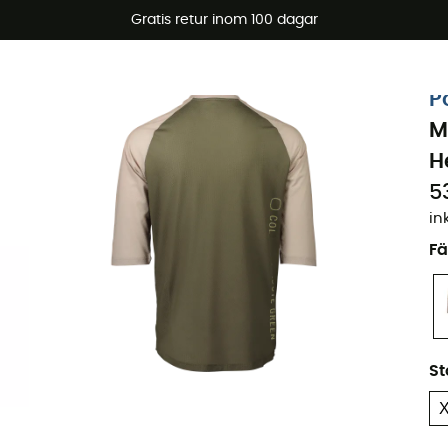
arerbjudanden 🔥 -5 % EXTRA vid köp av 2 produkter* kod Su
Gratis retur inom 100 dagar
Ekodesignad
P
M
H
5
in
Fä
St