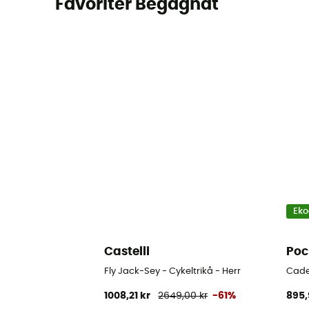
Favoriter Begagnat
Eko
Castelli
Poc
Fly Jack-Sey - Cykeltrikå - Herr
Caden
1008,21 kr
2649,00 kr
-61%
895,