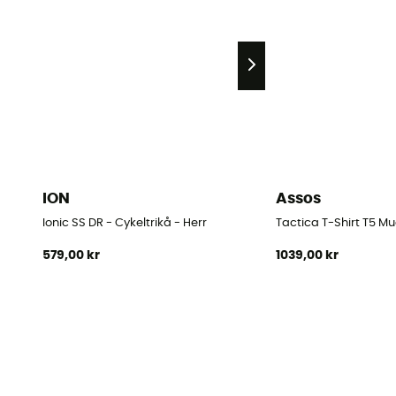
ION
Assos
Ionic SS DR - Cykeltrikå - Herr
Tactica T-Shirt T5 Mu
579,00 kr
1039,00 kr