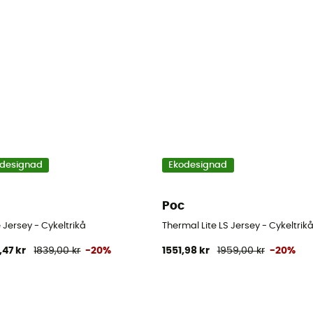
designad
Ekodesignad
Poc
Jersey - Cykeltrikå
Thermal Lite LS Jersey - Cykeltrikå
,47 kr
1839,00 kr
-20%
1551,98 kr
1959,00 kr
-20%