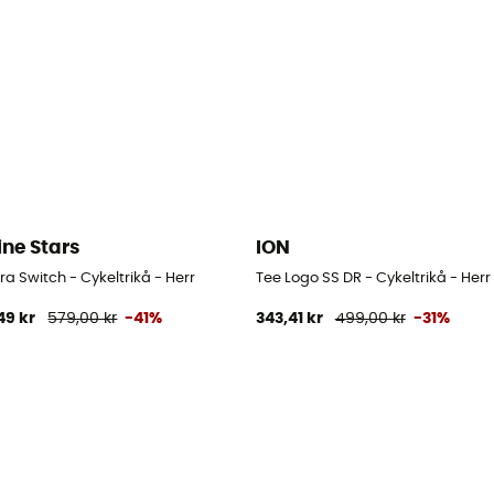
ine Stars
ION
a Switch - Cykeltrikå - Herr
Tee Logo SS DR - Cykeltrikå - Herr
49 kr
579,00 kr
-41%
343,41 kr
499,00 kr
-31%