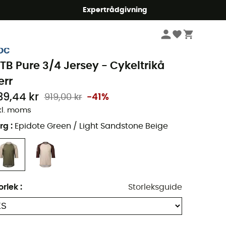
mmer5
Expertrådgivning
Herr
Kläder
Underkläder syntet & T-Shirts
Cykeltröjor
oc
TB Pure 3/4 Jersey - Cykeltrikå
err
39,44 kr
919,00 kr
-41%
kl. moms
rg
:
Epidote Green / Light Sandstone Beige
orlek
:
Storleksguide