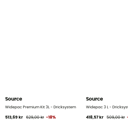
Source
Source
Widepac Premium Kit 3L - Dricksystem
Widepac 3 L - Dricksy
513,69 kr
629,00 kr
-18%
418,57 kr
509,00 kr