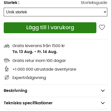
Storlek
:
Storleksguide
Den är dessutom
mycket lätt att använda
tack vare
sin cylindriska form som ger den en
stor ergonomi
.
Egenskaper
:
Lägg till i varukorg
Passar alla Source-hydreringssystem,
Bitventil,
Rund form,
Gratis leverans från 1500 kr
To. 13 Aug.
-
Fr. 14 Aug.
Fjäderdrivet borttagningsmekanism,
Läckageskyddsmekanism,
Gratis retur inom 100 dagar
Fullständig låsning,
+1 000 000 utrustade äventyrare
Vinkelventil,
Expertrådgivning
Dirt Shield™ ventilskydd,
Vikt: 20 g.
Beskrivning
Tekniska specifikationer