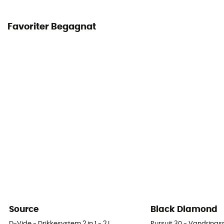
Favoriter Begagnat
Source
Black Diamond
D-Vide - Drikkesystem 2 in 1 - 2 L
Pursuit 30 - Vandring