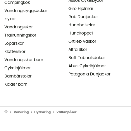
Assos Cykelbyxor
Campingkök
Giro Hjälmar
Vandringsryggsäckar
Rab Dunjackor
Isyxor
Hundhelselar
Vandringsskor
Hundkoppel
Trailrunningskor
Ortlieb Väskor
Löparskor
Altra Skor
Klätterskor
Buff Tubhalsdukar
Vandringsskor barn
Abus Cykelhjälmar
Cykelhjälmar
Patagonia Dunjackor
Barnbärstolar
Kläder barn
Vandring
Hydrering
Vattenpåsar