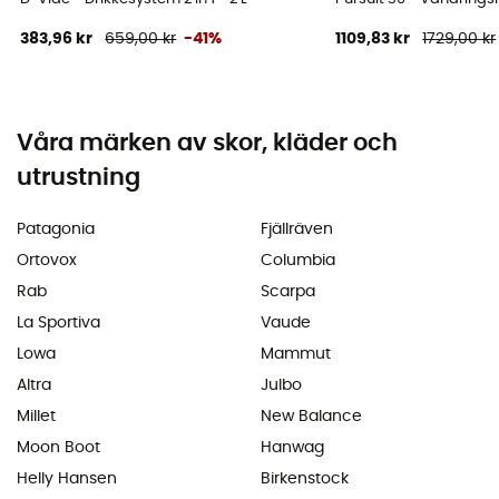
383,96 kr
659,00 kr
-41%
1109,83 kr
1729,00 kr
Våra märken av skor, kläder och
utrustning
Patagonia
Fjällräven
Ortovox
Columbia
Rab
Scarpa
La Sportiva
Vaude
Lowa
Mammut
Altra
Julbo
Millet
New Balance
Moon Boot
Hanwag
Helly Hansen
Birkenstock