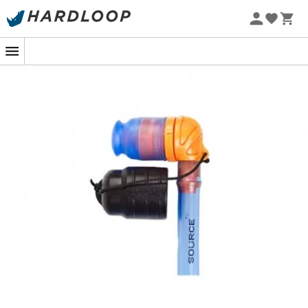
Sommarerbjudanden 🔥 -5 % EXTRA vid köp av 2 produkter*
kod Summer5
-5% Extra - Kod Summer5