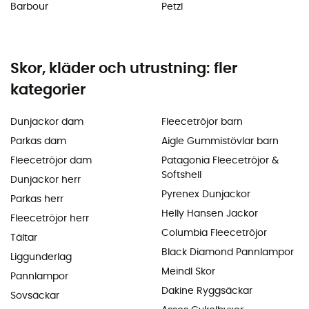
Barbour
Petzl
Skor, kläder och utrustning: fler
kategorier
Dunjackor dam
Fleecetröjor barn
Parkas dam
Aigle Gummistövlar barn
Fleecetröjor dam
Patagonia Fleecetröjor &
Softshell
Dunjackor herr
Pyrenex Dunjackor
Parkas herr
Helly Hansen Jackor
Fleecetröjor herr
Columbia Fleecetröjor
Tältar
Black Diamond Pannlampor
Liggunderlag
Meindl Skor
Pannlampor
Dakine Ryggsäckar
Sovsäckar