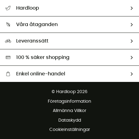
Hjälp & Kontakt
Hardloop
Spåra mitt paket
Vilka är vi?
Retur & återbetalning
Våra åtaganden
HardGuides
Storleksguide
Vårt fotavtryck
Ambassadörer
Leveranssätt
Second hand
Miljöanpassat urval
100 % säker shopping
Enkel online-handel
Fraktfritt från 1500 kr
© Hardloop 2026
Gratis retur inom 100 dagar
Företagsinformation
Gratis kundservice
Allmänna Villkor
Dataskydd
Cookieinställningar