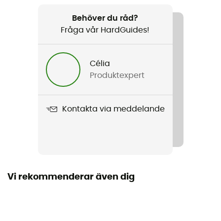
Rekommenderad för
Vandring / Trailrunning / Löpning / Vandring
Behöver du råd?
Fråga vår HardGuides!
Vikt
20 g
Célia
Produktexpert
Produktnamn
Kit Valve Helix
Kontakta via meddelande
Använd teknologi
Fri från PVC, ftalater och bisfenol A
Vi rekommenderar även dig